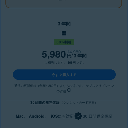
3 年間
60%割引
5,980
14,980
円
/ 3 年間
に相当します。
／月.
166円
今すぐ購入する
通常の更新価格（年額4,280円）よりもお得です。 サブスクリプション
の詳細
30日間の無料体験
（クレジットカード不要）
Mac
、
Android
、
iOS
にも対応
30 日間返金保証