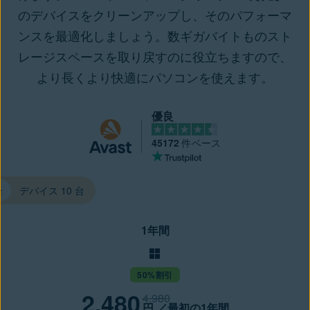
のデバイスをクリーンアップし、そのパフォーマ
ンスを最適化しましょう。数ギガバイトものスト
レージスペースを取り戻すのに役立ちますので、
より長くより快適にパソコンを使えます。
優良
45172
件ベース
台
デバイス 10 台
1年間
50%割引
2,480
4,980
円
／最初の1年間