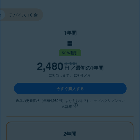
台
デバイス 10 台
1年間
50%割引
2,480
4,980
円
／最初の1年間
に相当します。
／月.
207円
今すぐ購入する
通常の更新価格（年額4,980円）よりもお得です。 サブスクリプション
の詳細
2年間