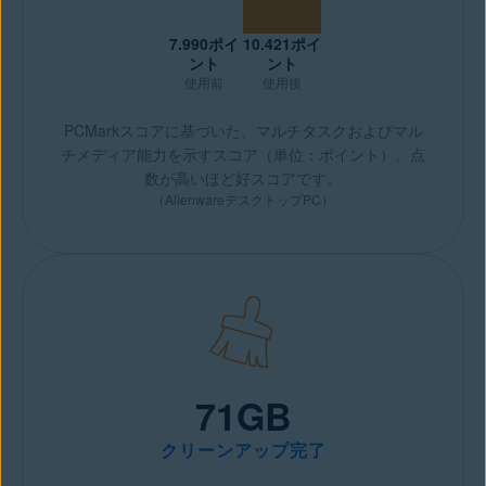
7.990ポイ
10.421ポイ
ント
ント
使用前
使用後
PCMarkスコアに基づいた、マルチタスクおよびマル
チメディア能力を示すスコア（単位：ポイント）。点
数が高いほど好スコアです。
（AlienwareデスクトップPC）
71GB
クリーンアップ完了