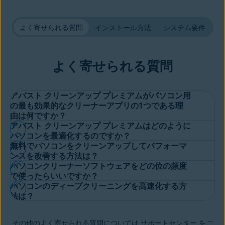
よく寄せられる質問
インストール方法
システム要件
よく寄せられる質問
アバスト クリーンアップ プレミアムがパソコン用
の最も効果的なクリーナーアプリの1つである理
由は何ですか？
アバスト クリーンアップ プレミアムはどのように
アバストは、積み上げた歴史の長さも寄せられている信頼も世界
パソコンを最適化するのですか？
無料でパソコンをクリーンアップしてパフォーマ
トップクラスのソフトウェア会社です。当社が構築したアバスト
アバスト クリーンアップ プレミアムでは、次の方法で簡単にパ
ンスを改善する方法は？
クリーンアップ プレミアムのパフォーマンスには、その豊富な
パソコンクリーナーソフトウェアをどの位の頻度
ソコンをクリーンアップし、パフォーマンスを向上させます。
経験がダイレクトに反映されています。当社の高度な
ブロートウ
それは簡単です。アバスト クリーンアップ プレミアムの
30日間
で使ったらいいですか？
ェア削除ツール
は、お使いのパソコン全体をスキャンし、容量を
パソコンの容量を占有している
不要なファイルを検出して削除
パソコンのディープクリーニングを高速化する方
無料体験版
をご利用ください。クレジットカードは不要です。こ
占有して動作速度を低下させている可能性がある不要なアプリ、
パソコンのクリーニングは、毎月、四半期ごと、または必要に応
法は？
し、重要なファイルを保存する領域を確保します。
れには、購入せずに試せるメリットがあります。
ファイル、その他の不要なデータを検出して削除します。アバス
じて行うことをお勧めします。定期的にパソコンのパフォーマン
バックグラウンドプロセスをスリープ状態にし、実際に使用して
ト クリーンアップ プレミアムは、削除すべきものを検出してい
ディープクリーニングプロセスを開始する前に、バックグラウン
スを評価し、パソコンのクリーナーを使用して、最適なパフォー
いるアプリからパソコンのリソースが奪われないようにします。
つでもパソコンを迅速かつ簡単にチューンアップできる、使いや
その他のよく寄せられる質問については
サポートセンター
をご