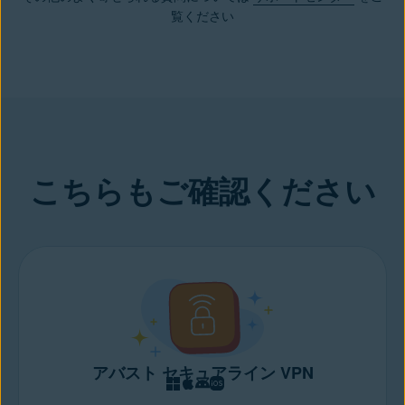
ドで実行されているすべての不要なプログラムを終了しましょ
マンスと動作速度を維持することをお勧めします。
これにより、お使いのパソコンの動作速度を上げることができま
すい設計になっています。
覧ください
う。これにより、システムリソースが解放され、パソコンクリー
す。
ナーソフトウェアがより効率的に動作するようになります。
ハードドライブをデフラグして
ディスク空き容量の確保、ディスクのデフラグ、オペレーティン
クラッシュとフリーズを防止しま
す。
グシステムやソフトウェアを最新の状態に保つなど、定期的なパ
フォーマンスのメンテナンスが重要であることにご留意くださ
パソコンの起動速度を向上させ、作業をすばやく開始できるよう
い。こうすることで、不要なファイルによって貴重なスペースが
にします。
占有されるのを防ぎ、ディープクリーニングプロセスの効率を改
組み込みの
ブラウザ クリーナー
によって
ブラウザのCookieとキ
善できます。
ャッシュを削除
します。
こちらもご確認ください
パソコンをスピードアップさせる別の方法
をお探しの場合は、併
せてサポートいたします。
アバスト セキュアライン VPN