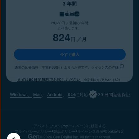
3 年間
29,680円 ／最初の3年間
に相当します。
824
円
／月
今すぐ購入
通常の延長価格（年額9,880円）よりもお得です。ライセンスの詳細
まずは60日間無料でお試しください
（会計時のお支払いは$0）
Windows、
Mac
、
Android
、
iOS
に対応
30 日間返金保証
アバストについて
ホームページに移動する
プライバシーポリシー
製品ポリシー
ライセンス条項
Cookie設定
© 2026 Gen Digital Inc. All rights reserved.