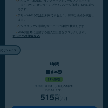
ハッカー、雇用主、インターネットサービスプロバイダ
（ISP）から、オンラインプライバシーを保護するのに役立
ちます。
フリーWi-Fiを安全に利用できるよう、瞬時に接続を保護し
ます。
ワンクリックで最適なサーバーに自動で接続します。
Web閲覧時に追跡する侵入型広告をブロックします。
すべての機能を見る
台のデバイス
1年間
37%割引
9,880円
6,180円 ／最初の1年間
に相当します。
515
823
円
／月