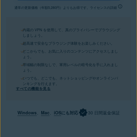
通常の更新価格（年額5,280円）よりもお得です。ライセンスの詳細
内蔵の VPN を使用して、真のプライバシーでブラウジング
しましょう。
超高速で安全なブラウジング体験をお楽しみください。
どこからでも、お気に入りのコンテンツにアクセスしまし
ょう。
帯域幅の制限なしで、軍用レベルの暗号化を手に入れまし
ょう。
いつでも、どこでも、ネットショッピングやオンラインバ
ンキングを行えます。
すべての機能を見る
Windows
、
Mac
、
iOS
にも対応
30 日間返金保証