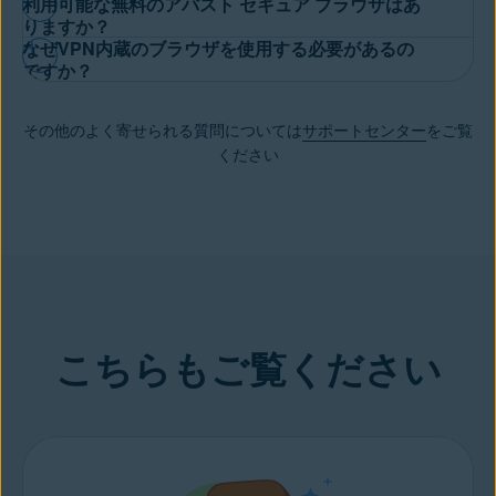
利用可能な無料のアバスト セキュア ブラウザはあ
ラウザを持つには費用が発生します。アバスト セキュア ブラウ
アバスト セキュア ブラウザ プロは
アバスト セキュア ブラウザ
りますか？
ザ プロでは、帯域幅制限のない内蔵VPNを利用できます。これ
なぜVPN内蔵のブラウザを使用する必要があるの
のプレミアム層を表し、無制限の帯域幅を持つ統合 VPN が中心
により、
Web閲覧時のプライバシーが保護され
、ブロック対象サ
はい、あります。
無料のアバスト セキュア ブラウザはこちらで
ですか？
となっています。また、すべての煩わしい広告やトラッカー、ス
イトや地域制限サイトを含む、あらゆるサイトやコンテンツにア
ダウンロード
することができます。プロ版をお試しになる場合
ヌーパーはブロックされるため、市場をリードする暗号化のメリ
クセスできるようになります。
VPNが
お客様のIPアドレスを隠す
ため、
サイバー犯罪者
やその他
は、30 日間無料ですべてのプレミアム機能を利用することがで
ットを受けるだけでなく、高速な読み込み速度を楽しむこともで
その他のよく寄せられる質問については
サポートセンター
をご覧
の悪質な業者は、お客様の個人情報、位置情報、ネット上の活動
きます。また、30 日間の全額返金保証を提供しています。
きます。
ください
を追跡することができません。
安全ではないWi-Fi
利用時でも安
心です。
こちらもご覧ください