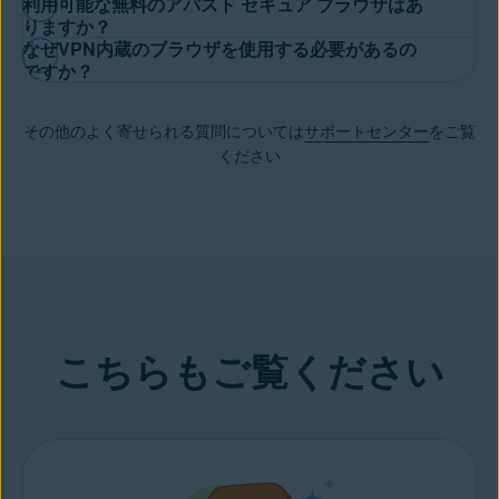
利用可能な無料のアバスト セキュア ブラウザはあ
ラウザを持つには費用が発生します。アバスト セキュア ブラウ
アバスト セキュア ブラウザ プロは
アバスト セキュア ブラウザ
りますか？
ザ プロでは、帯域幅制限のない内蔵VPNを利用できます。これ
なぜVPN内蔵のブラウザを使用する必要があるの
のプレミアム層を表し、無制限の帯域幅を持つ統合 VPN が中心
により、
Web閲覧時のプライバシーが保護され
、ブロック対象サ
はい、あります。
無料のアバスト セキュア ブラウザはこちらで
ですか？
となっています。また、すべての煩わしい広告やトラッカー、ス
イトや地域制限サイトを含む、あらゆるサイトやコンテンツにア
ダウンロード
することができます。プロ版をお試しになる場合
ヌーパーはブロックされるため、市場をリードする暗号化のメリ
クセスできるようになります。
VPNが
お客様のIPアドレスを隠す
ため、
サイバー犯罪者
やその他
は、30 日間無料ですべてのプレミアム機能を利用することがで
ットを受けるだけでなく、高速な読み込み速度を楽しむこともで
その他のよく寄せられる質問については
サポートセンター
をご覧
の悪質な業者は、お客様の個人情報、位置情報、ネット上の活動
きます。また、30 日間の全額返金保証を提供しています。
きます。
ください
を追跡することができません。
安全ではないWi-Fi
利用時でも安
心です。
こちらもご覧ください