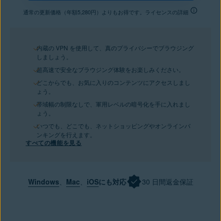
通常の更新価格（年額5,280円）よりもお得です。ライセンスの詳細
内蔵の VPN を使用して、真のプライバシーでブラウジング
しましょう。
超高速で安全なブラウジング体験をお楽しみください。
どこからでも、お気に入りのコンテンツにアクセスしまし
ょう。
帯域幅の制限なしで、軍用レベルの暗号化を手に入れまし
ょう。
いつでも、どこでも、ネットショッピングやオンラインバ
ンキングを行えます。
すべての機能を見る
Windows
、
Mac
、
iOS
にも対応
30 日間返金保証