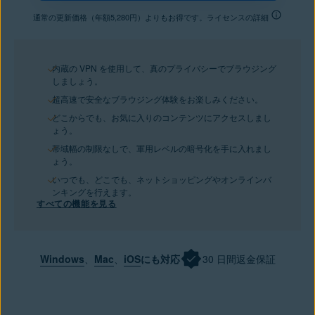
通常の更新価格（年額5,280円）よりもお得です。ライセンスの詳細
内蔵の VPN を使用して、真のプライバシーでブラウジング
しましょう。
超高速で安全なブラウジング体験をお楽しみください。
どこからでも、お気に入りのコンテンツにアクセスしまし
ょう。
帯域幅の制限なしで、軍用レベルの暗号化を手に入れまし
ょう。
いつでも、どこでも、ネットショッピングやオンラインバ
ンキングを行えます。
すべての機能を見る
Windows
、
Mac
、
iOS
にも対応
30 日間返金保証