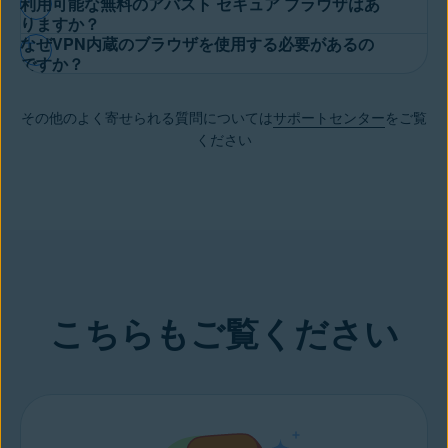
利用可能な無料のアバスト セキュア ブラウザはあ
ラウザを持つには費用が発生します。アバスト セキュア ブラウ
アバスト セキュア ブラウザ プロは
アバスト セキュア ブラウザ
りますか？
ザ プロでは、帯域幅制限のない内蔵VPNを利用できます。これ
なぜVPN内蔵のブラウザを使用する必要があるの
のプレミアム層を表し、無制限の帯域幅を持つ統合 VPN が中心
により、
Web閲覧時のプライバシーが保護され
、ブロック対象サ
はい、あります。
無料のアバスト セキュア ブラウザはこちらで
ですか？
となっています。また、すべての煩わしい広告やトラッカー、ス
イトや地域制限サイトを含む、あらゆるサイトやコンテンツにア
ダウンロード
することができます。プロ版をお試しになる場合
ヌーパーはブロックされるため、市場をリードする暗号化のメリ
クセスできるようになります。
VPNが
お客様のIPアドレスを隠す
ため、
サイバー犯罪者
やその他
は、30 日間無料ですべてのプレミアム機能を利用することがで
ットを受けるだけでなく、高速な読み込み速度を楽しむこともで
その他のよく寄せられる質問については
サポートセンター
をご覧
の悪質な業者は、お客様の個人情報、位置情報、ネット上の活動
きます。また、30 日間の全額返金保証を提供しています。
きます。
ください
を追跡することができません。
安全ではないWi-Fi
利用時でも安
心です。
こちらもご覧ください