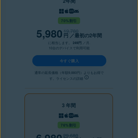
2年間
70%割引
5,980
19,780
円
／最初の2年間
に相当します。
／月.
249円
10台のデバイスで利用可能
今すぐ購入
通常の延長価格（年額9,880円）よりもお得で
す。ライセンスの詳細
3 年間
76%割引
6,980
29,680