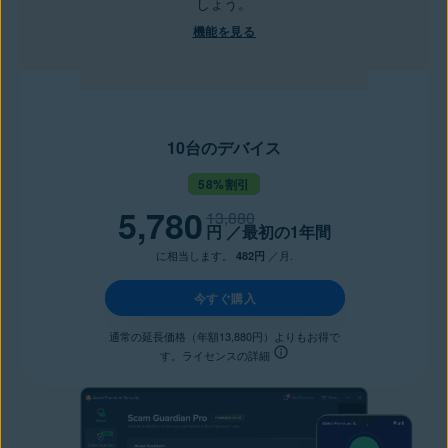
しょう。
機能を見る
10台のデバイス
58%割引
5,780
13,880
円
／最初の1年間
に相当します。
／月.
482円
今すぐ購入
通常の延長価格（年額13,880円）よりもお得で
す。ライセンスの詳細