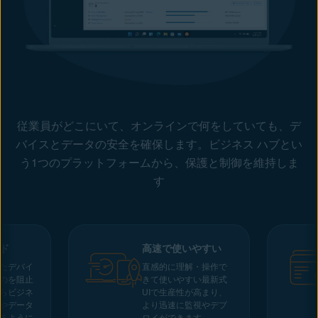
従業員がどこにいて、オンラインで何をしていても、デ
バイスとデータの安全を確保します。ビジネス ハブとい
う1つのプラットフォームから、保護と制御を維持しま
す
ルド
高速で使いやすい
たデバイ
直感的に理解・操作で
のを阻止
きて使いやすい最新式
らビジネ
UIで生産性が高まり、
やデータ
より迅速に監視やデプ
るように
ロイができます。