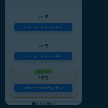
1年間
Component initialization failed
2年間
Component initialization failed
おすすめ
3年間
Component initialization failed
30 日間返金保証