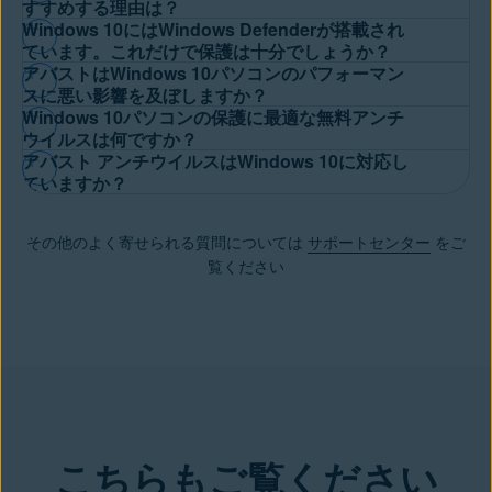
高い評価を受けているWindows 10用の
無料アンチウイルス
をダ
すすめする理由は？
ートの提供はありません。これによる脆弱性を埋めるために、ア
Windows 10にはWindows Defenderが搭載され
ウンロードしてください。Avast Oneの無料アンチウイルスは、
バストはリアルタイム保護の提供を続けています。当社の更新プ
Windows 10に搭載されているセキュリティ機能は基本的なもの
ています。これだけで保護は十分でしょうか？
ウイルスやランサムウェアなど、すべてのマルウェアからデバイ
ログラムは今もなおWindows 10に完全に対応しています。
アバストはWindows 10パソコンのパフォーマン
であり、ネット上での安全性を確保するには不十分であることが
スを保護します。完全なオンラインプライバシーを実現するに
いいえ。
ハッカーやマルウェアのプログラマ
は、Windows
スに悪い影響を及ぼしますか？
多いです。 Avast Oneの無料アンチウイルスでは、標準搭載のセ
は、当社の
Windows 10対応VPN
をご使用ください。
Windows 10パソコンの保護に最適な無料アンチ
Defenderなどの組み込みのウイルス対策ソフトウェアに精通し
キュリティ対策よりも優れた高度な保護機能を利用でき、処理速
悪影響はありません。アバストの
最高レベルのWindows向けア
ウイルスは何ですか？
てきており、多くの場合、それらを回避する脅威を設計できま
度を低下させることなく、パソコンやノートパソコンを包括的に
アバスト アンチウイルスはWindows 10に対応し
ンチウイルス
は、軽量で操作がしやすいように一から設計され
す。Microsoft Defenderの場合、今もWindows 10やその他の古い
保護できます。
ランサムウェア対策
や
高度スキャンによるルート
Windowsに最適な無料アンチウイルスは、最終的にはお客様の好
ていますか？
ており、パソコンのパフォーマンスにほとんど影響を与えること
システム上で検出機能や保護機能を利用できますが、サポートが
キット検出
など、標準搭載のセキュリティ対策にはない機能を備
みに委ねられます。 ただし、受賞歴豊富なサイバー脅威保護機
なく保護できます。インストールするだけで
マルウェアやその
終了したシステムでセキュリティツールを利用すると、必然的に
えています。
はい、アバスト アンチウイルスはWindows 10に完全に対応して
能に加え、便利で高度なセキュリティ機能を備えた無料アンチウ
他の脅威のないパソコン
をご利用いただけます。
安全性が低下し、一部の新機能を利用できない場合があります。
Microsoftの拡張セキュリティ更新（ESU）では、OSレベルでの
その他のよく寄せられる質問については
サポートセンター
をご
います。高度なセキュリティ機能を使用してデバイスを保護でき
イルスをお探しでしたら、Avast Oneの無料アンチウイルスが最
このため、最新のネット上の脅威に先回りして対応することが難
追加パッチの提供を受けることはできますが、アバスト アンチ
覧ください
ます。Web閲覧時の安全性やパソコンのパフォーマンスも高まり
適でしょう。
しくなります。
ウイルスでは、ESUが対応できない幅広い保護機能を利用できま
ます。安心の保護機能で、進化を続ける脅威から保護されます。
アバスト 無料アンチウイルスはご自宅のWi-Fiや接続デバイスを
一部の保護機能を利用できたとしても、Windows Defenderでは
す。何を選択するかは、お客様ごとのニーズと予算によって変わ
信頼できる保護機能を利用して、Windows 10の使用環境を最適
保護するのに役立ちます。また、毎日のWeb閲覧やメールの送受
機能が制限されることを考えると、信頼できる広範囲の保護が可
ります。
化しましょう。
信も保護します。さらに、デスクトップパソコンやノートパソコ
能な、アバストのような高度な保護製品の方が安心です。
ンのアプリの挙動を監視してマルウェアに関連した挙動を見つけ
出し、問題を特定し、その処理をサポートします。
こちらもご覧ください