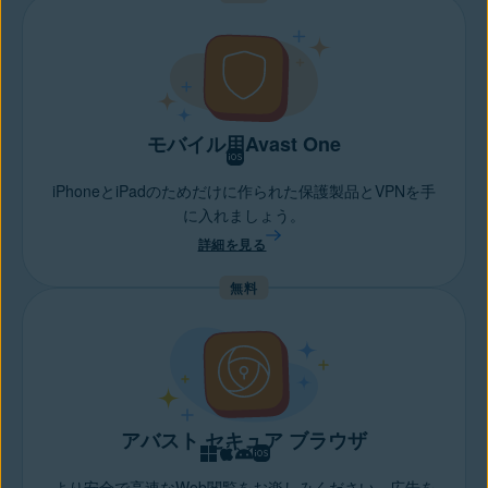
のセキュリティが守られており、ファイルに悪意あるコードが含
まれていないと考えがちですが、
サイバー犯罪者
が、たとえば完
成段階のファイルに悪意あるコードを埋め込む形で
セキュリティ
の穴を悪用
し、悪質なファイルに有効なデジタル証明の署名を付
けるという手口を使うこともあります。
App Storeとサンドボックスアプリのセキュリティ：
サンドボッ
モバイル用Avast One
クス対応はMacのセキュリティ強化に役立ちますが、中国のApp
StoreがXCodeGhostウイルスによる攻撃を受けたことで明らかに
iPhoneとiPadのためだけに作られた保護製品とVPNを手
なったように、App Storeやサンドボックスアプリも100％安全
に入れましょう。
と見なすことはできません。 マルウェア作成者はこれまでも、
詳細を見る
古くなったファイル形式やサンドボックスでは処理しきれない大
きなファイルを使うなど、頻繁に脆弱性を見つけて悪用してきて
無料
いるため、Macユーザーの感染リスクはなくなっていません。
アバスト セキュア ブラウザ
より安全で高速なWeb閲覧をお楽しみください。広告を