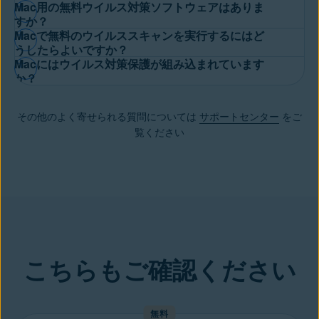
Mac用の無料ウイルス対策ソフトウェアはありま
が、単なる迷信です。実際には、Macにもウイルス対策ソフトは
奇妙なポップアップ、原因不明のクラッシュ、パフォーマンスの
すか？
必要です。他のあらゆるデバイスと同じように
MacやMacBookも
Macで無料のウイルススキャンを実行するにはど
低下に気づき始めたら、お使いのMacがウイルスやMacを狙うマ
ウイルスの侵害を受けます
。 ユーザーの間ではAppleのパソコン
はい、無料アンチウイルスが含まれているAvast Oneは、Mac用
うしたらよいですか？
ルウェアに感染している可能性があります。対策としてMac用の
は保護されていると考えられていますが、お使いのMacも
マルウ
Macにはウイルス対策保護が組み込まれています
の
最高クラスの無料アンチウイルス
です。 Macやその他のApple
マルウェアスキャナーを使用すると、隠れたマルウェアを簡単に
ェア
に侵入される可能性があり、さまざまな攻撃への脆弱性があ
お使いのMacがすでにウイルスに感染している場合、
ウイルス駆
か？
デバイスを新しいサイバー脅威から保護できます。無料ウイルス
検出して削除できます。セキュリティを強化するために、Avast
ります。
除に最も効果的な方法
は、専用ソフトウェアを使用してMacでウ
対策には、リアルタイムスキャン、
アンチスパイウェアスキャ
Oneアプリに含まれているプレミアム セキュリティ機能のよう
Macを狙った
コンピュータウイルス
は増え続けているため、Mac
macOSオペレーティングシステム：
40年間にわたり、様々な
イルススキャンを実行することです。このプロセスは
アバストの
ナ
、Mac用の無料マルウェア削除、
ランサムウェア プロテクシ
な高度なウイルス対策を使用することもできます。アバスト プ
用アンチウイルスソフトを使ったデバイス保護の重要性が高まっ
その他のよく寄せられる質問については
サポートセンター
をご
macOSシステム（Mac OS Xシステム）が開発されてきました。
Mac用ウイルススキャナと駆除ツール
で簡単に自動化できます。
ョン
、
フィッシング攻撃の防止
などの保護機能が含まれていま
レミアム セキュリティのスマート スキャンを実行すると、Mac
ています。
覧ください
macOSは堅牢で、定期的に更新されるため、その変化に対応し
スキャンしてウイルスや他のマルウェアを検知するだけでなく削
す。 高度な機能が必要な場合は、アップグレードしてすべての
のどこに脅威が潜んでいるのかを正確に特定できます。
ながら侵入できるウイルスを開発するのは容易ではありませ
除も行うため、手間をかけずにマルウェアを一掃し、Macのセキ
プレミアムセキュリティ機能
を利用できるようにしましょう。お
潜在的な脅威からMacのシステムを確実に守るには、ウイルス対
ん。
ュリティを確保できます。
使いのデバイスを完全に保護できます。
策を更新し、定期的にマルウェアスキャンを実行することが重要
XProtect：
Appleの基本的なマルウェア検出機能は、Mac OS X
です。また、信頼できる
クリーンアップツール
を使用して、不要
オペレーティングシステムに直接組み込まれていま
なファイルやブラウザのCookieなどを削除することにより、Mac
す。 XProtectは、ダウンロードファイルをスキャンして感染の
のパフォーマンスを高めることができます。
疑いがないか確認することで、Macを様々なマルウェアから保護
詳しくは、Macのセキュリティについて知っておくべきことがす
しますが、新型や出現したばかりの脅威を認識するには定期的な
べて記載されている
基本必須ガイド
をご確認ください。
こちらもご確認ください
更新が必要です。さらに、感染したWebサイトや
安全ではない
Webサイト
にユーザーが意図せずアクセスしてしまった場合は役
に立ちません。
デジタル署名を受けたアプリ：
デジタル証明があれば、ファイル
無料