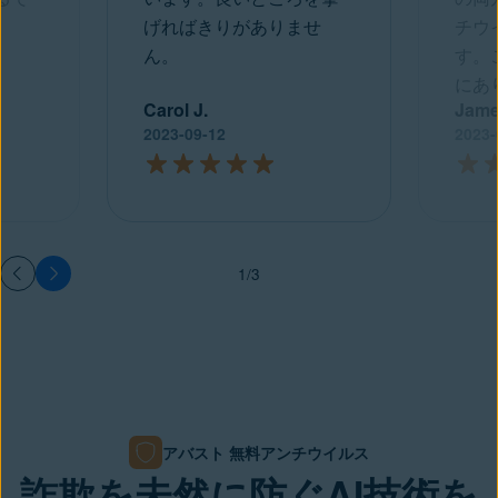
げればきりがありませ
チウ
ん。
す。
にあ
Carol J.
Jame
2023-09-12
2023-
1/3
アバスト 無料アンチウイルス
詐欺を未然に防ぐAI技術を