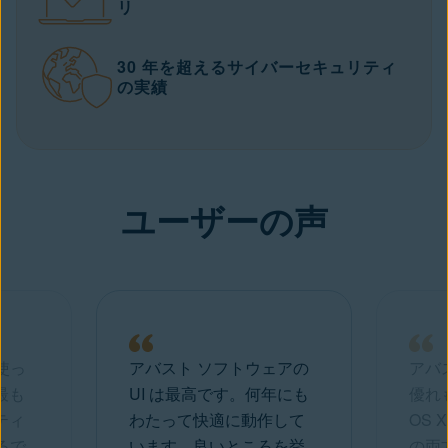
リ
30 年を超えるサイバーセキュリティ
の実績
ユーザーの声
使っ
アバスト ソフトウェアの
アバ
最も
UI は最高です。何年にも
優れ
ティ
わたって快適に動作して
OS 
るで
います。良いところを挙
の両