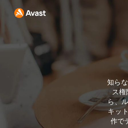
知ら
ス権
ら、
キッ
作で