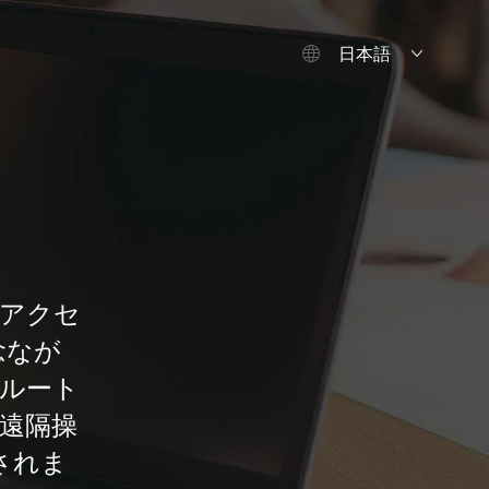
日本語
アクセ
念なが
ルート
遠隔操
されま