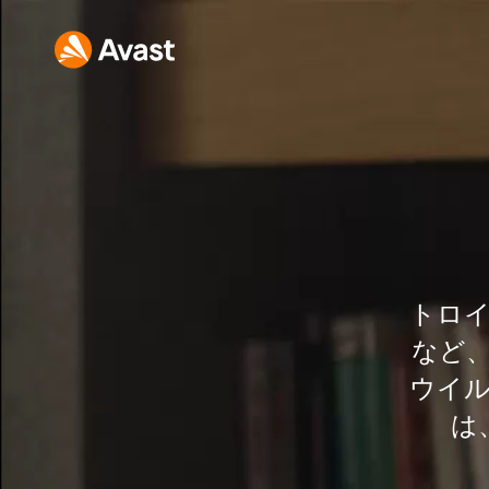
トロ
など
ウイ
は