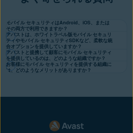
モバイル セキュリティはAndroid、iOS、または
その両方で利用できますか？
アバストは、ホワイトラベル版モバイル セキュリ
アバスト モバイル セキュリティは Android と iOS の両方で利用
ティやモバイル セキュリティSDKなど、柔軟な統
合オプションを提供していますか？
でき、必要な箇所に各オペレーティングシステムを保護するため
アバストと提携して顧客にモバイル セキュリティ
のカスタム機能があります。
はい、アバストはホワイトラベル、共同ブランド、SDK モバイ
を提供しているのは、どのような組織ですか？
お客様にモバイル セキュリティを提供する組織に
ル セキュリティ ソリューションにおいてお客様の組織と連携
電気通信事業者、銀行、保険会社、公共事業などのアバスト パ
は、どのようなメリットがありますか？
し、最良のユーザー体験を作り出し、目標達成をお手伝いをしま
ートナーが、お客様の携帯電話への完全な保護を提供していま
す。専門家チームにお問い合わせいただき、詳細をご確認くださ
モバイル セキュリティをお客様に提供すると、パートナーには
す。組織はアバストのホワイトラベルのモバイルセキュリティ
い。
以下のメリットがあります。
アプリを利用するか、SDK を通して独自のアプリにモバイル セ
キュリティ機能を実装するかを選択します。
競合他社との差別化：自社アプリ以外でも24時間365日、お客様
の安全を守ることが可能。
収益の増加：提供する製品・サービスの知覚価値を高めることに
よる。
より高い NPS とより強化された顧客ロイヤルティ：お客様をオ