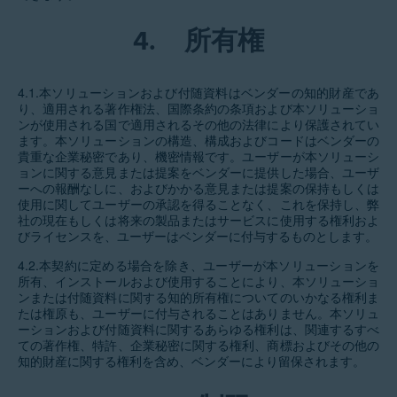
4.
所有権
4.1.本ソリューションおよび付随資料はベンダーの知的財産であ
り、適用される著作権法、国際条約の条項および本ソリューショ
ンが使用される国で適用されるその他の法律により保護されてい
ます。本ソリューションの構造、構成およびコードはベンダーの
貴重な企業秘密であり、機密情報です。ユーザーが本ソリューシ
ョンに関する意見または提案をベンダーに提供した場合、ユーザ
ーへの報酬なしに、およびかかる意見または提案の保持もしくは
使用に関してユーザーの承認を得ることなく、これを保持し、弊
社の現在もしくは将来の製品またはサービスに使用する権利およ
びライセンスを、ユーザーはベンダーに付与するものとします。
4.2.本契約に定める場合を除き、ユーザーが本ソリューションを
所有、インストールおよび使用することにより、本ソリューショ
ンまたは付随資料に関する知的所有権についてのいかなる権利ま
たは権原も、ユーザーに付与されることはありません。本ソリュ
ーションおよび付随資料に関するあらゆる権利は、関連するすべ
ての著作権、特許、企業秘密に関する権利、商標およびその他の
知的財産に関する権利を含め、ベンダーにより留保されます。