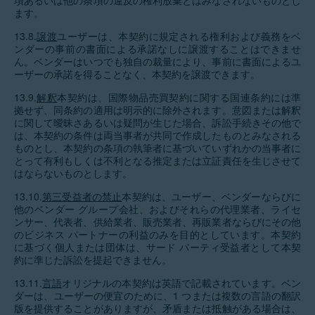
項あるいは他の条項の違反の権利放棄とはみなされないものとし
ます。
13.8.
譲渡
ユーザーは、本契約に規定される権利および義務をベ
ンダーの事前の書面による承諾なしに譲渡することはできませ
ん。ベンダーはいつでも独自の裁量により、事前に書面によるユ
ーザーの承諾を得ることなく、本契約を譲渡できます。
13.9.
解釈
本契約は、国際物品売買契約に関する国連条約には準
拠せず、同条約の適用は明示的に除外されます。意図または解釈
に関して曖昧さあるいは疑問が生じた場合、訴訟手続きその他で
は、本契約の条件は両当事者が共同で作成したものとみなされる
ものとし、本契約の条項の執筆者に基づいていずれかの当事者に
とって有利もしくは不利となる推定または立証責任を生じさせて
はならないものとします。
13.10.
第三受益者の禁止
本契約は、ユーザー、ベンダーならびに
他のベンダー グループ会社、およびそれらの代理業者、ライセ
ンサー、代表者、供給業者、販売業者、再販業者ならびにその他
のビジネス パートナーの利益のみを目的としています。本契約
に基づく個人または団体は、サード パーティ受益者として本契
約に準じた訴訟を提起できません。
13.11.
言語
オリジナルの本契約は英語で記載されています。ベン
ダーは、ユーザーの便宜のために、1 つまたは複数の言語の翻訳
版を提供することがありますが、矛盾または抵触がある場合は、