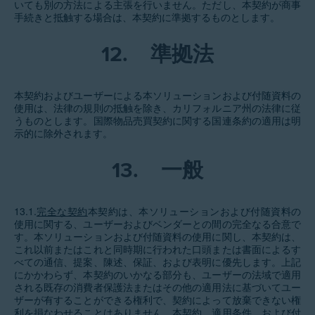
いても別の方法による主張を行いません。ただし、本契約が商事
手続きと抵触する場合は、本契約に準拠するものとします。
12.
準拠法
本契約およびユーザーによる本ソリューションおよび付随資料の
使用は、法律の規則の抵触を除き、カリフォルニア州の法律に従
うものとします。国際物品売買契約に関する国連条約の適用は明
示的に除外されます。
13.
一般
13.1.
完全な契約
本契約は、本ソリューションおよび付随資料の
使用に関する、ユーザーおよびベンダーとの間の完全なる合意で
す。本ソリューションおよび付随資料の使用に関し、本契約は、
これ以前またはこれと同時期に行われた口頭または書面によるす
べての通信、提案、陳述、保証、および表明に優先します。上記
にかかわらず、本契約のいかなる部分も、ユーザーの法域で適用
される既存の消費者保護法またはその他の適用法に基づいてユー
ザーが有することができる権利で、契約によって放棄できない権
利を損なわせることはありません。本契約、適用条件、および付