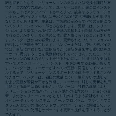
諾を得ることなく、ソリューションの更新または交換を随時配布
でき、この配布の結果として、ユーザーは更新が完全にインスト
ールもしくはアクティベートされるまで、該当するソリューショ
ンまたはデバイス (あるいはデバイスの特定の機能) を使用でき
ないことがあります。更新は、本契約に定めるすべての目的につ
いてソリューションの一部とみなされます。更新には、ソリュー
ションにより提供される特定の機能の追加および削除の両方が含
まれることがあり、またその全体が置き換えられることもありま
す。ベンダーは独自の裁量により、更新されるソリューションの
内容および機能を決定します。ベンダーまたはお使いのデバイス
では、更新に同意しない選択肢または更新を遅延する選択肢をユ
ーザーに提供することを義務付けられていません。ただし、ソリ
ューションの最大のメリットを得るためには、利用可能な更新を
すべてダウンロードし、インストールを許可する必要がありま
す。ベンダーは、ユーザーがすべての更新に同意してインストー
ルするまで、ソリューションのサポートの提供を停止することが
できます。ベンダーは、独自の裁量により、更新がいつ適切か、
および更新が適切か否かを判断し、ユーザーに対して更新を利用
可能にする義務は負いません。ベンダーは、独自の裁量により、
ソリューションの最新バージョン以外の任意のバージョンの更
新、またはソリューションがともに動作するよう設計されている
オペレーティング システム、メール プログラム、ブラウザ プロ
グラムおよびその他のソフトウェアのバージョンに関連して、ソ
リューションの使用をサポートする更新の提供を停止することが
できます。