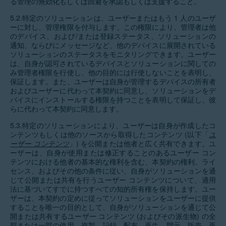
る管理の無効化もしくは回避を承認もしくは支援すること。
5.2.特定のソリューションは、ユーザーまたはもう 1 人のユーザ
ーに対し、管理権限を付与します。この権限により、管理者は他
のデバイス、および/または登録ステータス、ソリューションの
通知、ならびにメッセージなど、他のデバイスに展開されている
ソリューションのステータスをモニタリングできます。ユーザー
は、自身が認可されているデバイスとソリューションに関しての
み管理者権限を行使し、他の目的には行使しないことを表明し、
保証します。また、ユーザーは自身が管理するデバイスの所有者
およびユーザーに代わって本契約に同意し、ソリューションをデ
バイスにインストールする権限を持つことを表明して保証し、彼
らに代わって本契約に同意します。
5.3.特定のソリューションにより、ユーザーは自身が作成したコ
ンテンツもしくは他のソースから取得したコンテンツ (以下「
ユ
ーザー コンテンツ
」) を公開または他者と広く共有できます。ユ
ーザーは、自身が使用または修正することのあるユーザー コン
テンツにおける他者の基本的な権利を含む、本契約の権利、ライ
センス、およびその他の条件に従い、自身がソリューションを通
じて公開または共有を行うユーザー コンテンツについて、適用
法に基づいてすでに持つすべての知的所有権を保持します。ユー
ザーは、本契約の定めに従ってソリューションをユーザーに提供
することを唯一の目的として、自身がソリューションを通じて公
開または共有するユーザー コンテンツ (およびその派生物) の全
部または一部の使用、複製、記録、配布、再生、開示、販売、再