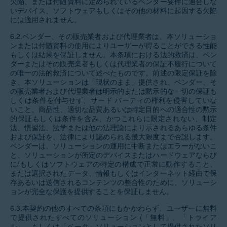
欠陥、または付随資料に定められているベンダー要件に適合しな
いデバイス、ソフトウェアもしくはその他の材料に起因する欠陥
には適用されません。
6.2.ベンダー、その販売業者および代理業者は、本ソリューショ
ンまたは付随資料の使用によりユーザーが得ることができる性能
もしくは結果を保証しません。本条項における法的救済は、ベン
ダーまたはその販売業者もしくは代理業者の保証不履行について
の唯一の法的救済について述べたものです。前述の限定保証を除
き、本ソリューションは「現状のまま」提供され、ベンダー、そ
の販売業者および代理業者は明示的または黙示的な一切の保証も
しくは条件を付与せず、サード パーティの権利を侵害していな
いこと、商品性、適切な品質あるいは特定目的への適合性の黙示
的保証もしくは条件を含み、かつこれらに限定されない、制定
法、慣習法、法学または他の法理論により示されるあらゆる条件
および保証を、法律により認められる最大限度まで否認します。
ベンダーは、ソリューションの運用に中断またはエラーがないこ
と、ソリューションが所定のデバイスまたはハードウェアならび
に/もしくはソフトウェアの特定の構成で正常に動作すること、
または選択されたデータ、情報もしくはインターネット経由で保
存あるいは送信されるコンテンツの整合性のために、ソリューシ
ョンが完全な保護を提供することを保証しません。
6.3.本契約の他のすべての条項にもかかわらず、ユーザーに無料
で提供されたすべてのソリューション (「無料」、「トライア
ル」、もしくは「ベータ」ソリューションとして提供されたソリ