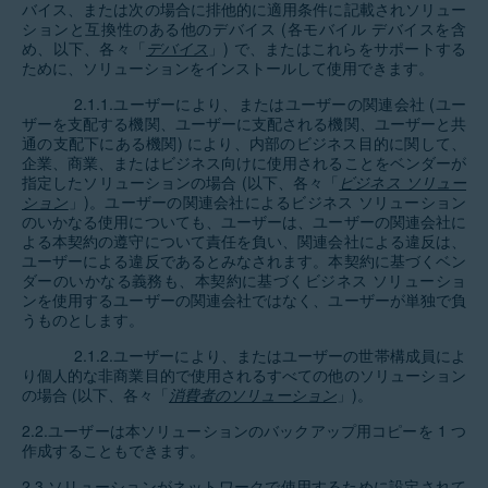
バイス、または次の場合に排他的に適用条件に記載されソリュー
ションと互換性のある他のデバイス (各モバイル デバイスを含
め、以下、各々「
デバイス
」) で、またはこれらをサポートする
ために、ソリューションをインストールして使用できます。
2.1.1.ユーザーにより、またはユーザーの関連会社 (ユー
ザーを支配する機関、ユーザーに支配される機関、ユーザーと共
通の支配下にある機関) により、内部のビジネス目的に関して、
企業、商業、またはビジネス向けに使用されることをベンダーが
指定したソリューションの場合 (以下、各々「
ビジネス ソリュー
ション
」)。ユーザーの関連会社によるビジネス ソリューション
のいかなる使用についても、ユーザーは、ユーザーの関連会社に
よる本契約の遵守について責任を負い、関連会社による違反は、
ユーザーによる違反であるとみなされます。本契約に基づくベン
ダーのいかなる義務も、本契約に基づくビジネス ソリューショ
ンを使用するユーザーの関連会社ではなく、ユーザーが単独で負
うものとします。
2.1.2.ユーザーにより、またはユーザーの世帯構成員によ
り個人的な非商業目的で使用されるすべての他のソリューション
の場合 (以下、各々「
消費者のソリューション
」)。
2.2.ユーザーは本ソリューションのバックアップ用コピーを 1 つ
作成することもできます。
2.3.ソリューションがネットワークで使用するために設定されて