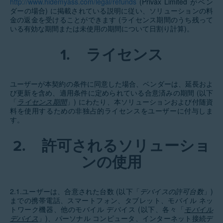
http://www.hidemyass.com/legal/refunds
(Privax Limited がベン
ダーの場合) に掲載されている説明に従い、ソリューションの料
金の返金を受けることができます (ライセンス期間のうち残って
いる有効な期間または未使用の期間について日割り計算)。
1.
ライセンス
ユーザーが本契約の条件に同意した場合、ベンダーは、延長およ
び更新を含め、適用条件に定められている合意済みの期間 (以下
「
ライセンス期間
」) にわたり、本ソリューションおよび付随資
料を使用するための非独占的ライセンスをユーザーに付与しま
す。
2.
許可されるソリューショ
ンの使用
2.1.ユーザーは、合意された台数 (以下「
デバイスの許可台数
」)
までの携帯電話、スマートフォン、タブレット、モバイル ネッ
トワーク機器、他のモバイル デバイス (以下、各々「
モバイル
デバイス
」)、パーソナル コンピュータ、インターネット接続デ