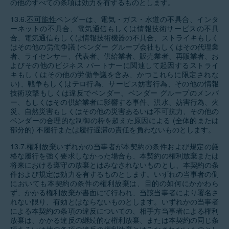
の他のすべての条項は効力を有するものとします。
13.6.
不可能性
ベンダーは、電気・ガス・水道の不具合、インタ
ーネットの不具合、電気通信もしくは情報技術サービスの不具
合、電気通信もしくは情報技術機器の不具合、ストライキもしく
はその他の労働争議 (ベンダー グループ会社もしくはその代理業
者、ライセンサー、代表者、供給業者、販売業者、再販業者、お
よびその他のビジネス パートナーに関連して起因するストライ
キもしくはその他の労働争議を含み、かつこれらに限定されな
い)、戦争もしくはテロ行為、サービス妨害行為、その他の情報
技術攻撃もしくは違反でベンダー、ベンダー グループのメンバ
ー、もしくはその供給業者に影響する事件、洪水、妨害行為、火
災、自然災害もしくはその他の災害あるいは不可抗力、その他の
ベンダーの合理的な制御の枠を超えた原因による (全体的または
部分的) 不履行または履行遅滞の責任を負わないものとします。
13.7.
権利放棄
いずれかの当事者が本契約の条件および規定の厳
格な履行を強く要求しなかった場合も、本契約の権利放棄または
将来における遵守の放棄とはみなされないものとし、本契約の条
件および規定は効力を有するものとします。いずれの当事者の側
においても本契約の条件の権利放棄は、目的の如何にかかわら
ず、かかる権利放棄が書面にて行われ、当該当事者により署名さ
れない限り、有効とはならないものとします。いずれかの当事者
による本契約の条項の違反についての、相手方当事者による権利
放棄は、かかる違反の継続的な権利放棄、または本契約の同じ条