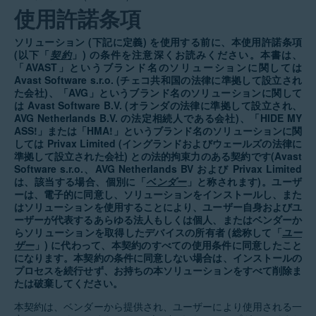
使用許諾条項
ソリューション (下記に定義) を使用する前に、本使用許諾条項
(以下「
契約
」) の条件を注意深くお読みください。本書は、
「AVAST」というブランド名のソリューションに関しては
Avast Software s.r.o. (チェコ共和国の法律に準拠して設立され
た会社)、「AVG」というブランド名のソリューションに関して
は Avast Software B.V. (オランダの法律に準拠して設立され、
AVG Netherlands B.V. の法定相続人である会社)、「HIDE MY
ASS!」または「HMA!」というブランド名のソリューションに関
しては Privax Limited (イングランドおよびウェールズの法律に
準拠して設立された会社) との法的拘束力のある契約です(Avast
Software s.r.o.、AVG Netherlands BV および Privax Limited
は、該当する場合、個別に「
ベンダー
」と称されます)。ユーザ
ーは、電子的に同意し、ソリューションをインストールし、また
はソリューションを使用することにより、ユーザー自身およびユ
ーザーが代表するあらゆる法人もしくは個人、またはベンダーか
らソリューションを取得したデバイスの所有者 (総称して「
ユー
ザー
」) に代わって、本契約のすべての使用条件に同意したこと
になります。本契約の条件に同意しない場合は、インストールの
プロセスを続行せず、お持ちの本ソリューションをすべて削除ま
たは破棄してください。
本契約は、ベンダーから提供され、ユーザーにより使用される一