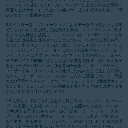
ューションを含む) については、ベンダーによるいかなる種類の
保証およびサポートまたはその他のサービスも提供されず、「現
状のまま」で提供されます。
6.4.ベンダーは、ソリューションによるデータの喪失または損傷
で生じたいかなる損害または責任も含め、ソリューションに関す
るすべての責任を放棄します。ベンダーは、ユーザーのデータが
安全または確実に保存されることについて、いかなる保証も行い
ません。本ソリューションは、感染しているものとして本ソリュ
ーションにより (正しく、または誤って) 識別されたシステム フ
ァイルもしくはアプリケーション ファイルの削除など、ユーザ
ーのデバイスの機能に好ましくない影響を及ぼす可能性がある変
更をユーザーのデバイスに加える場合があります。ユーザーは、
ユーザーが本ソリューションを使用した結果として生じる可能性
のある、ユーザーのデバイスに対するかかる変更について、承認
および同意するものとします。本ソリューションは耐故障性では
ないため、フェイルセーフの性能を必要とする危険な環境で使用
するためには設計されていません。
6.5.法律により許可される最大の範囲内で、ベンダーまたはベン
ダーを支配する会社、ベンダーにより支配される会社、ベンダー
と共通の支配下にある会社 (以下総称して「
ベンダー グルー
プ
」) またはその代理業者、ライセンサー、代表者、供給業者、
販売業者、再販業者、ソリューションの提供に利用される無線通
信ネットワーク業者またはその他のビジネス パートナーは、ユ