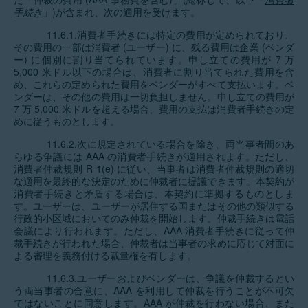
手続き
」)が含まれ、次の適用を受けます。
11.6.1.消費者手続きには特定の費用が定められており、
その費用の一部は消費者 (ユーザー) に、残る費用は企業 (ベンダ
ー) に個別に割り当てられています。申し立ての費用が 7 万
5,000 米ドル以下の場合は、消費者に割り当てられた費用を含
め、これらの定められた費用をベンダーがすべて支払います。ベ
ンダーは、その他の費用は一切負担しません。申し立ての費用が
7 万 5,000 米ドルを超える場合、費用の支払は消費者手続きの定
めに従うものとします。
11.6.2.次に規定されている場合を除き、両当事者間のあ
らゆる争議には AAA の消費者手続きが適用されます。ただし、
消費者仲裁規則 R-1(e) に従い、当事者は消費者仲裁規則の適切
な適用を最終的な決定のために仲裁者に提議できます。本契約が
消費者手続きと矛盾する場合は、本契約に準拠するものとしま
す。ユーザーは、ユーザーが居住する国またはその他の類似する
行政的小区域においてのみ仲裁を開始します。仲裁手続きは電話
会議により行われます。ただし、AAA 消費者手続きに従って仲
裁手続きが行われた場合、仲裁者は当事者の求めに応じて対面に
よる審理を義務付ける裁量権を有します。
11.6.3.ユーザーおよびベンダーは、争議を仲裁するとい
う両当事者の合意に、AAA を利用して仲裁を行うことが不可欠
ではないことに同意します。AAA が仲裁を行わない場合、また