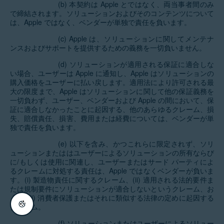
(b) 本契約は Apple とではなく、両当事者間のみ
で締結されます。ソリューションおよびそのコンテンツについて
は、Apple ではなく、ベンダーが単独で責任を負います。
(c) Apple は、ソリューションに関してメンテナ
ンスおよびサポートを提供するための義務を一切負いません。
(d) ソリューションが適用される保証に適合しな
い場合、ユーザーは Apple に通知し、Apple はソリューションの
購入価格をユーザーに払い戻します。適用法により許可される最
大の限度まで、Apple はソリューションに関して他の保証義務を
一切負わず、ユーザー、ベンダーおよび Apple の間において、保
証に適合しなかったことに起因する、他のあらゆるクレーム、損
失、賠償責任、損害、費用または経費については、ベンダーが単
独で責任を負います。
(e) 以下を含み、かつこれらに限定されず、ソリ
ューションまたははユーザーによるソリューションの所有ならび
に/もしくは使用に関連し、ユーザーまたはサード パーティによ
るクレームに対処する責任は、Apple ではなくベンダーが負いま
す。(i) 製造物責任に関するクレーム、(ii) 適用される法的要件ま
たは規制要件にソリューションが適合しないというクレーム、お
よび (iii) 消費者保護またはそれに類似する法律の定めに起因する
クレーム。
(f) ソリューションまたはユーザーによるソリュー