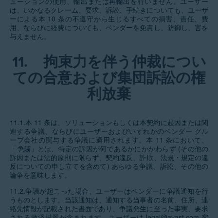
ューションの使用、輸出または再輸出を行いません。ユーザー
は、いかなるクレーム、要求、訴訟、手続きについても、ユーザ
ーによる本 10 条の不遵守から生じるすべての損害、責任、費
用、ならびに経費についても、ベンダーを免責し、防御し、害を
与えません。
11.
拘束力を伴う仲裁につい
ての合意および集団訴訟の権
利放棄
11.1.本 11 条は、ソリューションもしくは本契約に起因または関
連する争議、ならびにユーザーおよびいずれかのベンダー グル
ープ会社の関与する争議に適用されます。本 11 条において、
「
争議
」とは、特定の訴因が何であるかにかかわらず (その他の
訴因または法的原則に限らず、契約違反、詐欺、法規・規定の違
反についての申し立てを含めて) あらゆる争議、訴訟、その他の
論争を意味します。
11.2.争議が起こった場合、ユーザーはベンダーに争議通知を行
うものとします。当該通知は、通知する当事者の名前、住所、連
絡先情報が記載された書面であり、争議発生に至った事実、要求
される救済措置が含まれます。ユーザーは legal@avast.com 宛