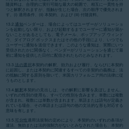
随資料は、合理的に実行可能な最大の範囲で、相互に一貫性を持
つと解釈されますが、抵触が生じた場合、次の順序で優先されま
す。(i) 適用条件、(ii) 本契約、および (iii) 付随資料。
13.2.
通知
ベンダーは、場合によってはユーザーがソリューショ
ンを起動しない限り、および起動するまでユーザーに通知が届か
ないことがあるとしても、電子メール、ポップアップ ウィンド
ウ、ダイアログ ボックスまたはその他の手段により、いつでも
ユーザーに通知を送信できます。このような通知は、実際にいつ
受信されたかに関係なく、ベンダーがソリューションを通じて最
初に通知を提供した日付に配信されたものとみなされます。
13.3.
法の選択
本契約の解釈、効力および履行、ならびに本契約
に起因し、または本契約に関連するすべての非契約の義務は、法
の抵触に関する原則を除いて、米国カリフォルニア州の法律に従
うものとします。
13.4.
解釈
本契約の見出しは、その解釈に影響を及ぼしません。
いずれの性別の使用も、すべての性別を含みます。単数には複数
が含まれ、複数には単数が含まれます。単語または語句が定義さ
れている場合、その単語または語句の他の文法的な形も対応する
意味を有します。
13.5.
可分性
適用法規制の定めにより、本契約のいずれの条項が
違法、無効または法的強制力がないとみなされた場合も、本契約