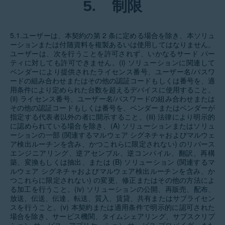
5.
制限
5.1.ユーザーは、本契約の第 2 条に定める場合を除き、本ソリュ
ーションまたは付随資料を複製あるいは使用してはなりません。
ユーザーは、次を行うことを許可されず、いかなるサード パー
ティに対しても許可できません。(i) ソリューションに関連して
ベンダーにより提供されたライセンス番号、ユーザー名/パスワ
ードの組み合わせまたはその他の認証コードもしくは番号を、適
用条件により定められた台数を超えるデバイスに使用すること。
(ii) ライセンス番号、ユーザー名/パスワードの組み合わせまたは
その他の認証コードもしくは番号を、ベンダーまたはベンダーが
指定する代表者以外の者に開示すること。(iii) 法律により明示的
に認められている場合を除き、(A) ソリューションまたはソリュ
ーションの一部 (関連するマルウェア シグネチャおよびマルウェ
ア検出ルーチンを含み、かつこれらに限定されない) のリバース
エンジニアリング、逆アセンブル、逆コンパイル、翻訳、再構
築、変換もしくは抽出、または (B) ソリューション (関連するマ
ルウェア シグネチャおよびマルウェア検出ルーチンを含み、か
つこれらに限定されない) の変更、修正またはその他の方法によ
る加工を行うこと。(iv) ソリューションの公開、再販売、配布、
放送、伝送、伝達、転送、質入、賃貸、共有またはサブライセン
スを行うこと。(v) 本契約または適用条件で明示的に認可された
場合を除き、サービス機関、タイムシェアリング、サブスクリプ