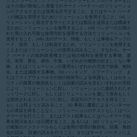
ション サービス、アプリケーション サービス プロバイダーまた
はその他の類似した基盤でのサード パーティへのソリューショ
ンのアクセスまたは使用を許可すること、またはサード パーテ
ィの施設を管理するためソリューションを使用すること。(vi) ソ
リューションと競合するサービスまたは製品を提供または構築す
るためにソリューションを使用すること。(vii) ベンダーの公開さ
れた受け入れ可能な使用方針を侵害する方法でソリューションを
使用すること。(viii) 次のデータ、情報、もしくは事物をアップロ
ード、保存、もしくは転送するため、ソリューションを使用する
ことまたはソリューションの使用を試みること。すなわち、サー
ド パーティの知的財産権または他の権利を侵害する事物、違
法、有害、脅迫、虐待、中傷、いずれかの種類の好ましくない事
物、またはソリューションの運用をいずれかの方法で損傷、無効
化、または減損する事物。(ix) ハッキング、スプーフィング、ま
たはファイアウォールその他の技術等による保護もしくはセキュ
リティの措置の無効化もしくは回避の試みを含むいずれかの手段
により、ソリューションに対し、ソリューションに接続されたネ
ットワークに対し、もしくはソリューションを通じて保存もしく
は提供されるコンテンツに対し、非認可のアクセスを得ること、
もしくは得ようと試みること。(x) 事前に書面によるベンダーか
らの承諾を得ることなく、ソリューションのテストもしくはベン
チマークを行うこと、またはテスト結果もしくはベンチマーク結
果を開示あるいは公開すること。あるいは、(xi) ソリューション
の複製のインストールもしくは使用の管理の無効化、回避、無効
化の試み、回避の試みを行うこと、またはサード パーティによ