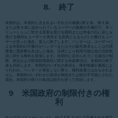
8.
終了
本契約は、本契約に含まれるいずれかの義務 (第 2 条、第 5 条、
または第 9 条に定められているユーザーの義務の不履行で、本ソ
リューションに対する更新を受ける権利または料金の払い戻しを
受ける権利をユーザーが喪失する原因となるもの) の履行をユー
ザーが怠った場合、直ちに終了します。ベンダーは、ユーザーに
よる本契約の不履行がベンダーまたはその販売業者もしくは代理
業者に悪影響を及ぼした場合、法律により利用可能な他の法的救
済に関する権利を留保します。本契約に定められている責任の制
限、保証および損害賠償責任に関する免責事項は、本契約の終了
後も存続します。本契約のいずれの条項も、権利放棄が書面によ
り行われ、ベンダーが署名しない限り、権利放棄とはみなされま
せん。本契約のいずれかの条項が無効または執行不可能とされた
場合、本契約の残りの条項は効力を持って存続します。
9
米国政府の制限付きの権
利
すべてのソリューションは、48 C.F.R. 2.101 で定義される用語