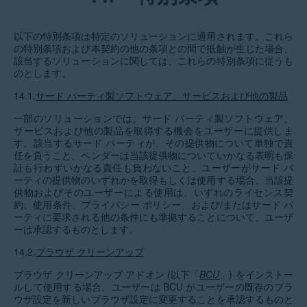
以下の特別条項は特定のソリューションに適用されます。これら
の特別条項および本契約の他の条項との間で抵触が生じた場合、
該当するソリューションに関しては、これらの特別条項に従うも
のとします。
14.1.
サード パーティ製ソフトウェア、サービスおよび他の製品
一部のソリューションでは、サード パーティ製ソフトウェア、
サービスおよび他の製品を取得する機会をユーザーに提供しま
す。該当するサード パーティが、その提供物について単独で責
任を負うこと、ベンダーは当該提供物についていかなる表明も保
証も行わずいかなる責任も負わないこと、ユーザーがサード パ
ーティの提供物のいずれかを取得もしくは使用する場合、当該提
供物およびそのユーザーによる使用は、いずれのライセンス契
約、使用条件、プライバシー ポリシー、および/またはサード パ
ーティに要求される他の条件にも準拠することについて、ユーザ
ーは承認するものとします。
14.2.
ブラウザ クリーンアップ
ブラウザ クリーンアップ アドオン (以下「
BCU
」) をインストー
ルして使用する場合、ユーザーは BCU がユーザーの既存のブラ
ウザ設定を新しいブラウザ設定に変更することを承認するものと