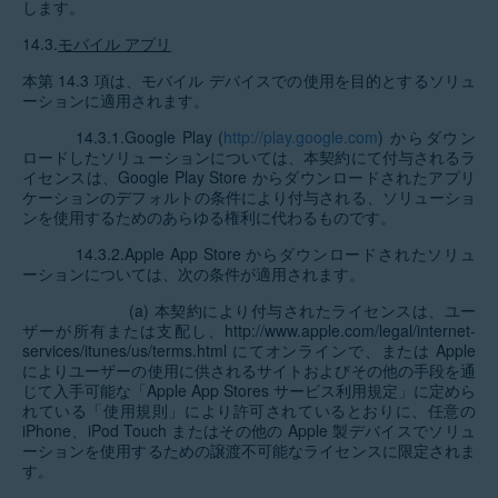
します。
14.3.
モバイル アプリ
本第 14.3 項は、モバイル デバイスでの使用を目的とするソリュ
ーションに適用されます。
14.3.1.Google Play (
http://play.google.com
) からダウン
ロードしたソリューションについては、本契約にて付与されるラ
イセンスは、Google Play Store からダウンロードされたアプリ
ケーションのデフォルトの条件により付与される、ソリューショ
ンを使用するためのあらゆる権利に代わるものです。
14.3.2.Apple App Store からダウンロードされたソリュ
ーションについては、次の条件が適用されます。
(a) 本契約により付与されたライセンスは、ユー
ザーが所有または支配し、http://www.apple.com/legal/internet-
services/itunes/us/terms.html にてオンラインで、または Apple
によりユーザーの使用に供されるサイトおよびその他の手段を通
じて入手可能な「Apple App Stores サービス利用規定」に定めら
れている「使用規則」により許可されているとおりに、任意の
iPhone、iPod Touch またはその他の Apple 製デバイスでソリュ
ーションを使用するための譲渡不可能なライセンスに限定されま
す。