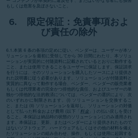
ー コンテンツが本契約に違反せず、またはいかなる者にも損害
もしくは危害を及ぼさないこと。
6.
限定保証：免責事項およ
び責任の除外
6.1.本第 6 条の各項の定めに従い、ベンダーは、ユーザーが本ソ
リューションを最初に受領してから 30 日間にわたり、本ソリュ
ーションが実質的に付随資料に記載されているとおりに動作する
こと、または使用できることをユーザーに保証します。保証請求
を行うには、そのソリューションを購入したソースにより提供さ
れた説明書に従う必要があります。ソリューションが付随資料と
実質的に異なって動作する場合、ベンダー、ベンダーの販売業者
もしくは代理業者の完全かつ排他的な責任、およびユーザーの単
独かつ排他的な法的救済については、ベンダーの選択により、次
のいずれかに制限されます。(i) ソリューションを交換するこ
と、または (ii) ソリューションを返却し、ソリューションの対価
として払った料金および費用 (以下「
料金
」) の払い戻しを受け
ること。本保証は納品時の状態のソリューションにのみ適用され
ます。本保証は、更新、またはベンダーにより提供されたもので
はないソフトウェア、ハードウェアもしくはその他の材料を備え
たソリューションの組み合わせ、操作、もしくは使用に起因する