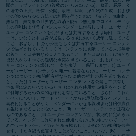
販売、サブライセンス (複数のレベルにわたる)、修正、展示、公
の場での上演、送信、公開、放送、翻訳、派生物の生成、および
その他のあらゆる方法での利用を行うための非独占的、無制約、
無条件、無制限の世界的な取消不能かつ無期限でロイヤルティな
しの権利およびライセンスをベンダーに付与します。ユーザーが
ユーザー コンテンツを公開または共有するときは毎回、ユーザ
ーは、少なくとも自身が居住する地域において成年に達している
こと、および、自身が公開もしくは共有するユーザー コンテン
ツで描写されているもしくはコンテンツに貢献している未成年者
の親もしくは法的な後見人であること、または親もしくは法的な
後見人からすべての適切な承諾を得ていること、およびそのユー
ザー コンテンツに関して、次を表明し、保証します。(i) ユーザ
ーがユーザー コンテンツの唯一の著者ならびにユーザー コンテ
ンツについての知的所有権ならびに他の権利の所有者であるこ
と、またはユーザーがユーザー コンテンツを公開して共有し、
本条項に定められているとおりにそれを使用する権利をベンダー
に付与するための法的な権利を有していること。さらに、これら
すべてについて、サード パーティからの承諾取得をベンダーに
義務付けることがなく、ベンダーにいかなる義務または賠償責任
も生じさせることがないこと。(ii) ユーザー コンテンツが正確な
ものであること。(iii) ユーザー コンテンツが、本契約に定められ
ている、ベンダーに許可された使用ならびに利用について、いず
れのサード パーティの知的所有権もしくはその他の権利を侵害
せず、また今後も侵害することがないこと。および、(iv) ユーザ