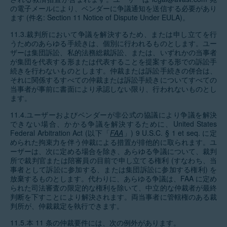
の電子メールにより、ベンダーに争議通知を送信する必要があり
ます (件名: Section 11 Notice of Dispute Under EULA)。
11.3.裁判所において争議を解決するため、または申し立てを行
うためのあらゆる手続きは、個別に行われるものとします。ユー
ザーは集団訴訟、私的法務総裁訴訟、または、いずれかの当事者
が集団を代表する形または代表することを提案する形での訴訟手
続きを行わないものとします。仲裁または訴訟手続きの併合は、
それに関係するすべての仲裁または訴訟手続きについてすべての
当事者が事前に書面により承認しない限り、行われないものとし
ます。
11.4.ユーザーおよびベンダーが非公式の協議により争議を解決
できない場合、かかる争議を解決するために、United States
Federal Arbitration Act (以下「
FAA
」) 9 U.S.C. § 1 et seq. に定
められた拘束力を伴う仲裁による措置が排他的に取られます。ユ
ーザーは、次に定める場合を除き、あらゆる争議について、裁判
所で裁判官または陪審員の目前で申し立てる権利 (すなわち、当
事者として訴訟に参加する、または集団訴訟に参加する権利) を
放棄するものとします。代わりに、あらゆる争議は、FAA に定め
られた司法審査の限定的な権利を除いて、中立的な仲裁者が最終
判断を下すことにより解決されます。両当事者に管轄権のある裁
判所が、仲裁裁定を執行できます。
11.5.本 11 条の仲裁要件には、次の例外があります。