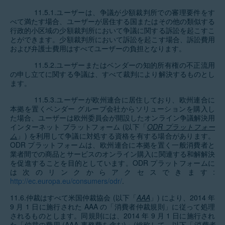
11.5.1.ユーザーは、争議が少額裁判所での審理要件をす
べて満たす場合、ユーザーが居住する国またはその他の類似する
行政的小区域の少額裁判所において争議に関する訴訟を起こすこ
とができます。少額裁判所において訴訟を起こす場合、訴訟費用
および弁護士費用はすべてユーザーの負担となります。
11.5.2.ユーザーまたはベンダーの知的所有権の不正流用
の申し立てに関する争議は、すべて裁判により解決するものとし
ます。
11.5.3.ユーザーが欧州連合に居住しており、欧州連合に
本拠を置くベンダー グループ会社からソリューションを購入し
た場合、ユーザーは欧州委員会が開設したオンライン争議解決用
インターネット プラットフォーム (以下「
ODR プラットフォー
ム
」) を利用して争議に対処する資格を有する場合があります。
ODR プラットフォームは、欧州連合に本拠を置く一般消費者と
業者間での商品とサービスのオンライン購入に関連する和解解決
を促進することを目的としています。ODR プラットフォームに
は次のリンクからアクセスできます:
http://ec.europa.eu/consumers/odr/
.
11.6.仲裁はすべて米国仲裁協会 (以下「
AAA
」) により、2014 年
9 月 1 日に施行された AAA の「消費者仲裁規則」に従って処理
されるものとします。同規則には、2014 年 9 月 1 日に施行され
た「仲裁の費用 (AAA 事務費を含む)」(総称して、以下「
消費者