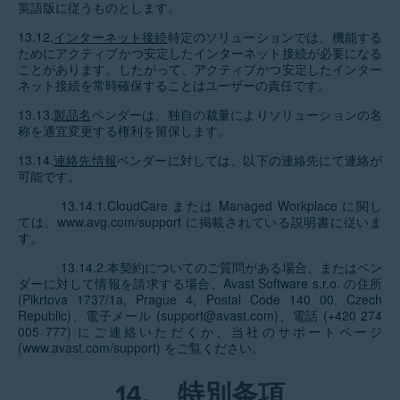
英語版に従うものとします。
13.12.
インターネット接続
特定のソリューションでは、機能する
ためにアクティブかつ安定したインターネット接続が必要になる
ことがあります。したがって、アクティブかつ安定したインター
ネット接続を常時確保することはユーザーの責任です。
13.13.
製品名
ベンダーは、独自の裁量によりソリューションの名
称を適宜変更する権利を留保します。
13.14.
連絡先情報
ベンダーに対しては、以下の連絡先にて連絡が
可能です。
13.14.1.CloudCare または Managed Workplace に関し
ては、www.avg.com/support に掲載されている説明書に従いま
す。
13.14.2.本契約についてのご質問がある場合、またはベン
ダーに対して情報を請求する場合、Avast Software s.r.o. の住所
(Pikrtova 1737/1a, Prague 4, Postal Code 140 00, Czech
Republic)、電子メール (support@avast.com)、電話 (+420 274
005 777) にご連絡いただくか、当社のサポートページ
(www.avast.com/support) をご覧ください。
14.
特別条項