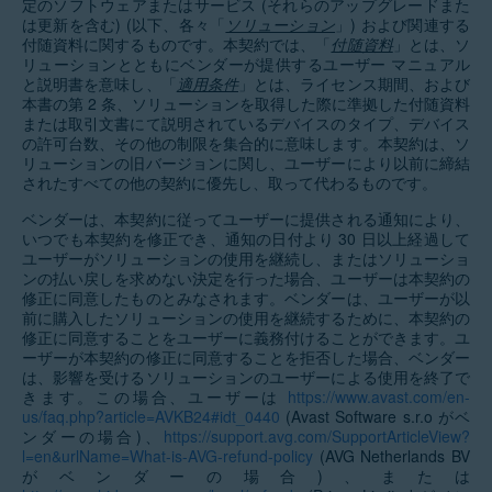
定のソフトウェアまたはサービス (それらのアップグレードまた
は更新を含む) (以下、各々「
ソリューション
」) および関連する
付随資料に関するものです。本契約では、「
付随資料
」とは、ソ
リューションとともにベンダーが提供するユーザー マニュアル
と説明書を意味し、「
適用条件
」とは、ライセンス期間、および
本書の第 2 条、ソリューションを取得した際に準拠した付随資料
または取引文書にて説明されているデバイスのタイプ、デバイス
の許可台数、その他の制限を集合的に意味します。本契約は、ソ
リューションの旧バージョンに関し、ユーザーにより以前に締結
されたすべての他の契約に優先し、取って代わるものです。
ベンダーは、本契約に従ってユーザーに提供される通知により、
いつでも本契約を修正でき、通知の日付より 30 日以上経過して
ユーザーがソリューションの使用を継続し、またはソリューショ
ンの払い戻しを求めない決定を行った場合、ユーザーは本契約の
修正に同意したものとみなされます。ベンダーは、ユーザーが以
前に購入したソリューションの使用を継続するために、本契約の
修正に同意することをユーザーに義務付けることができます。ユ
ーザーが本契約の修正に同意することを拒否した場合、ベンダー
は、影響を受けるソリューションのユーザーによる使用を終了で
きます。この場合、ユーザーは
https://www.avast.com/en-
us/faq.php?article=‌AVKB24#idt_0440
(Avast Software s.r.o がベ
ンダーの場合)、
https://support.avg.com/SupportArticleView?
l‌=en&urlName=What-is-AVG-refund-policy
(AVG Netherlands BV
がベンダーの場合)、または