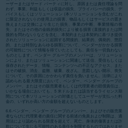
ーザーまたはサード パーティに対し、原因または責任理論を問
わず、事業、利益もしくは収益の損失、プライバシーの損失、デ
バイスもしくはソリューション (本ソリューションを含むがこれ
に限定されない) の使用上の損害、物品もしくはサービスの置き
換えまたは交換により生じた損失、事業の中断、事業情報の喪
失、またはその他の金銭的損失により被る損害 (直接的または間
接的を問わない) などを含む、本契約または本契約に基づき提供
されたソリューションに起因する間接的、結果的、偶発的、懲罰
的、または特別なあらゆる損害について、ベンダーがかかる損害
の可能性について情報を得ていたとしても、責任を一切負わない
ものとします。ベンダー グループのメンバーは、ソリューショ
ンにより、またはソリューションに関連して送信、受信もしくは
保存されたデータ、情報、コンテンツへの不正なアクセス、また
はその破損、消去、盗難、破棄、改ざん、意図しない開示、喪失
について、その原因にかかわらず責任を負いません。法律により
認められる最大限度において、ベンダー、ベンダー グループの
メンバー、またはその販売業者もしくは代理業者の賠償責任は、
いかなる場合においても、5 米ドルまたは該当するライセンス期
間について本ソリューションの対価としてユーザーが支払った料
金の、いずれか高い方の金額を超えないものとします。
6.6.ベンダー、ベンダー グループのメンバー、およびその販売業
者ならびに代理業者の責任に関する前述の免責および制限は、適
用法により認められる限度を超えて、死亡、身体的傷害または詐
欺について生じる可能性のある責任を制限するものではありませ