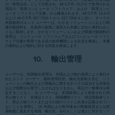
の「商用品目」として分類され、48 C.F.R. 12.212 で使用される
用語の「商用コンピュータ ソフトウェア」および「商用コンピ
ュータ ソフトウェア文書」から構成されます。48 C.F.R. 12.212
および 48 C.F.R. 227.7202-1 から 227.7202-4 に従い、すべての
米国政府のエンド ユーザーは、かかるソリューションおよび関
連付随資料を、非政府の顧客に適用され本書に定めた権利のみと
ともに取得します。かかるソリューションおよび関連付随資料の
使用は、コンピュータ ソフトウェアおよびコンピュータ ソフト
ウェア文書が商用である旨の政府機関による合意を構成し、本書
の権利および制約に対する同意を構成します。
10.
輸出管理
ユーザーは、米国輸出管理法、米国および他の政府により発行さ
れたエンド ユーザー、最終使用目的、輸出先規制を含む、ソリ
ューションの輸出および再輸出に関するすべての該当する米国法
および国際法を遵守しなければなりません。前記の一般事項を限
定することなく、(i) ユーザーは、米国政府により発表された拒
否人物リスト、未検証リスト、関係機関リスト、特定国籍者リス
ト、禁止人物リストまたはその他のリストに自身が記載されてい
ないことを表明し、(ii) 米国および欧州連合の禁輸措置または貿
易制裁に違反する地域、輸出先、会社もしくは個人に対するソリ