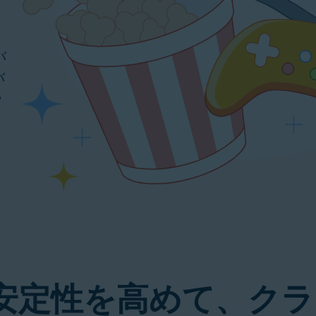
バ
バ
や
、
し
安定性を高めて、クラ