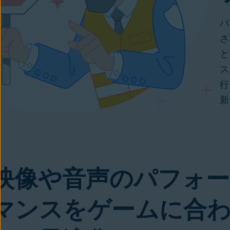
パ
さ
と
ス
行
新
映像や音声のパフォー
マンスをゲームに合