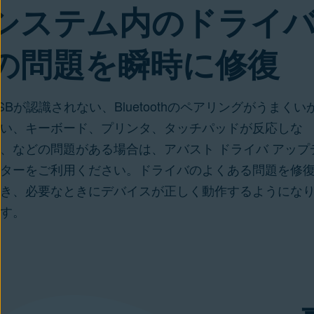
システム内のドライ
の問題を瞬時に修復
SBが認識されない、Bluetoothのペアリングがうまくい
い、
キーボード
、プリンタ、
タッチパッド
が反応しな
、などの問題がある場合は、アバスト ドライバ アップ
ターをご利用ください。ドライバのよくある問題を修
き、必要なときにデバイスが正しく動作するようにな
す。