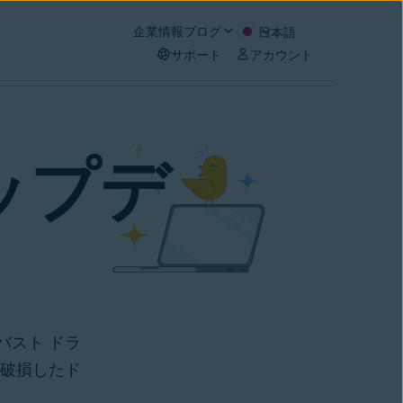
企業情報
ブログ
日本語
サポート
アカウント
ップデ
バスト ドラ
や破損したド