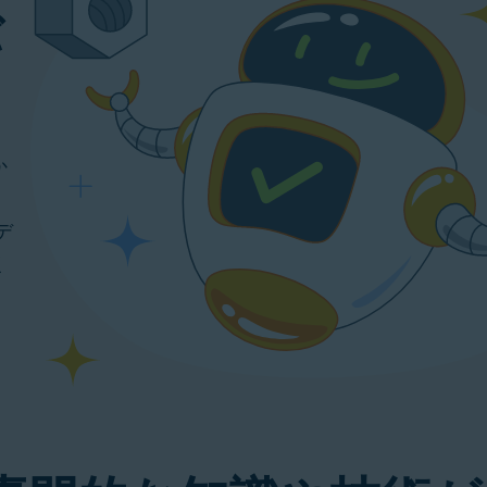
バ
か
デ
復
り