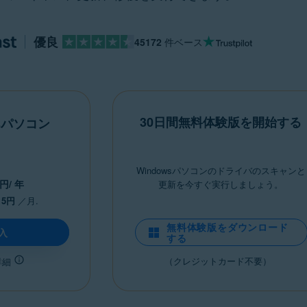
優良
45172
件ベース
30日間無料体験版を開始する
wsパソコン
Windowsパソコンのドライバのスキャンと
円
/ 年
更新を今すぐ実行しましょう。
15円
／月.
無料体験版をダウンロード
入
する
（クレジットカード不要）
詳細