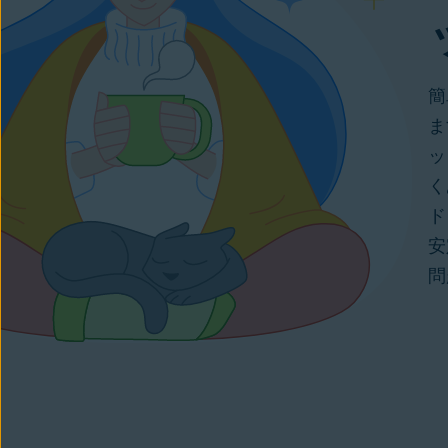
簡
ま
ッ
く
ド
安
問