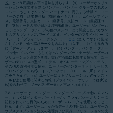
タ
」という用語は以下の意味を持ちます。(a）ユーザーがソリュ
ーションを注文する際にベンダー、ベンダー グループの他のメ
ンバー、もしくはベンダー パートナーに提供する情報で、ユー
ザーの名前、請求先住所（郵便番号も含む）、Eメール アドレ
ス、電話番号、支払カード/口座番号、支払カード/口座認証コー
ド、支払カードの開始日および有効期限、ユーザーがベンダーも
しくはベンダー グループの他のメンバーにて開設したアカウン
トのアカウント パスワードに加え、ベンダーのプライバシー ポ
リシー（「
プライバシー ポリシー
」、
ここ
にあります）
に指定
されている、他の請求データを含みます（以下、これらを集合的
に「
取引データ
」とします）。（b）ベンダー、ベンダー グルー
プの他のメンバー、もしくはベンダー パートナーがユーザーの
ソリューション注文を処理、実行する際に収集する情報で、ユー
ザーのデバイスの型式、モデル、オペレーティング システム、
その他の識別可能な情報、ユーザーのインターネット サービス
プロバイダーの名称、インターネット プロトコル（IP）アドレ
スを含みます。（c）ユーザーによるソリューションのインスト
ールおよび使用に関する情報（プライバシー ポリシーでは(b)と
(c)を合わせて「
サービス データ
」と言及されます）。
7.2. ユーザーは、ベンダー、ベンダー グループの他のメンバ
ー、もしくはベンダー パートナーが、プライバシー ポリシーに
記載されている目的のためにユーザーのデータを使用することに
同意します。ユーザーは、かかるデータの使用には、ユーザーの
サブスクリプション注文の処理および実行、ソリューションの改