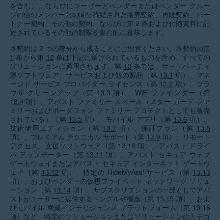
を含む）、ならびにユーザーとベンダーまたはベンダー グルー
プの他のメンバーとの間で締結された販売契約、再販契約、パー
トナー契約、その他の契約、ならびに第
2
条および付随資料に記
述されているその他の制限を集合的に意味します。
本契約は 2 つの部分から成ることにご留意ください。本契約の第
1
条から第
12
条は下記に挙げられているものを含め、すべての
ソリューションに適用されます。第
13
条では、サードパーティ
製ソフトウェア、サービスおよび他の製品（第
13.1
項）、マネ
ージド サービス プロバイダー ライセンス（第
13.2
項）、ブラ
ウザ クリーンアップ（第
13.3
項）、WiFi ファインダー（第
13.4
項）、アバスト ファミリー スペース（スター ガード ファ
ミリーおよびボーダフォン ファミリー プロテクトとしても販売
されている）（第
13.5
項）、モバイル アプリ（第
13.6
項）、
技術者用エディション（第
13.7
項）、保証プラン（第
13.8
項）、プレミアム テクニカル サポート（第
13.9
項）、リモート
アクセス、支援ソフトウェア（第
13.10
項）、アバスト ドライ
バ アップデーター（第
13.11
項）、アバスト セキュア ウェブ
ゲートウェイまたはアバスト セキュア インターネット ゲートウ
ェイ（第
13.12
項）、特定の HideMyAss! サービス（第
13.13
項）、およびベンダーの仮想プライベート ネットワーク ソリュ
ーション（第
13.14
項）、サブスクリプションの一部としてアバ
ストがユーザーに提供するドングルや機器（第
13.15
項）、およ
びモバイル 脅威インテリジェンス プラットフォーム（第
13.16
項）など、特定のソリューションまたはソリューションのカテゴ