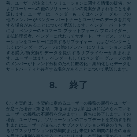
善、ユーザーが注文したソリューションに関する情報の提供、お
よびユーザーへの他のソリューションの提案が含まれることを承
諾します。ユーザーは、ベンダーもしくはベンダー グループの
他のメンバーがベンダー パートナーとユーザーのデータを共有
する場合があることについて承諾します。ベンダー パートナー
には、ベンダーのEコマース プラットフォーム プロバイダー、
支払処理業者、ベンダーに代わってサポート、サービス、ソリュ
ーションをユーザーに提供するサプライヤー、およびベンダーも
しくはベンダー グループの他のメンバーにソリューションに関
する購入/衝突解析データを提供するサプライヤーが含まれま
す。ユーザーはまた、ベンダーもしくはベンダー グループの他
のメンバーがトレンド分析のために匿名化・集約化したデータを
サードパーティと共有する場合があることについて承諾します。
8.
終了
8.1. 本契約は、本契約に定めるユーザーの義務の履行をユーザー
が怠った場合（第
2
項、第
5
項または第
10
項に定められている
ユーザーの義務の不履行を含みます）、直ちに終了します。その
場合、ユーザーは、ソリューションのアップデートを受領する権
利またはユーザーが支払ったサブスクリプション料金のうち、残
るサブスクリプション有効期間または未使用の期間の料金の返金
を受ける権利を喪失することになります。本契約に定めるユーザ