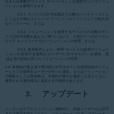
台または複数のファイル サーバーもしくは仮想マシンでソリュ
ーションを使用できます。
2.3.1. デバイスの許可台数以下の数のハードディスクも
しくはその他のストレージ デバイスへのソフトウェアの恒久的
なインストール、または
2.3.2. ソリューションを使用するデバイスの台数がデバ
イスの許可台数を超えない限りにおいて、上述の 1 つのローカル
エリア ネットワークでのソリューションの使用、または
2.3.3. 適用条件により、MSP サービスの提供でソリュー
ションを使用する権利がユーザーに付与されている場合、第
13.2
項の定めに従ったソリューションの使用。
2.4. 本契約の第
2
条で明示的に許可されている使用以外のソリュ
ーションの使用をユーザーが行った場合、またはソリューション
の再販もしくは再頒布は、本契約の重大な違反になるとともに、
適用される著作権法に違反する可能性があります。
3.
アップデート
ベンダーはサブスクリプション期間中に、別途ユーザーから許可
または承諾を得ることなく、ソリューションのアップグレード、