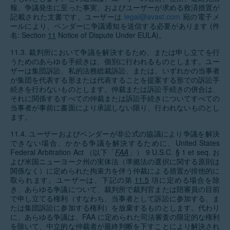
報、争議発生に至った事実、およびユーザーが求める救済措置が
記載された文書です。ユーザーは
legal@avast.com
宛の電子メ
ールにより、ベンダーに争議通知を送信する必要があります (件
名: Section
11
Notice of Dispute Under EULA)。
11.3. 裁判所において争議を解決するため、または申し立てを行
うためのあらゆる手続きは、個別に行われるものとします。ユー
ザーは集団訴訟、私的法務総裁訴訟、または、いずれかの当事者
が集団を代表する形または代表することを提案する形での訴訟手
続きを行わないものとします。仲裁または訴訟手続きの併合は、
それに関係するすべての仲裁または訴訟手続きについてすべての
当事者が事前に書面により承認しない限り、行われないものとし
ます。
11.4. ユーザーおよびベンダーが非公式の協議により争議を解決
できない場合、かかる争議を解決するために、United States
Federal Arbitration Act （以下「
FAA
」） 9 U.S.C. § 1 et seq. お
よび米国ニューヨーク州の実体法（準拠法の選択に関する原則は
関係なく）に定められた拘束力を伴う仲裁による措置が排他的に
取られます。ユーザーは、下記の第
11.5
項に定める場合を除
き、あらゆる争議について、裁判所で裁判官または陪審員の目前
で申し立てる権利（すなわち、当事者として訴訟に参加する、ま
たは集団訴訟に参加する権利）を放棄するものとします。代わり
に、あらゆる争議は、FAA に定められた司法審査の限定的な権利
を除いて、中立的な仲裁者が最終判断を下すことにより解決され