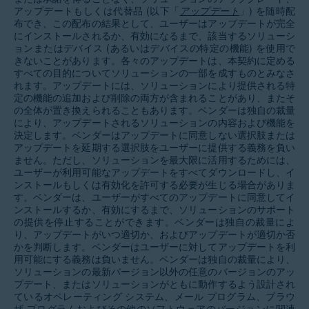
アップデートもしくは代替品 (以下「
アップデート
」) を随時配
布でき、この配布の結果として、ユーザーはアップデートが完全
にインストールされるか、有効になるまで、該当するソリューシ
ョンまたはデバイス (あるいはデバイスの特定の機能) を使用で
きないことがあります。各々のアップデートは、本契約に定める
すべての目的についてソリューションの一部を成すものとみなさ
れます。アップデートには、ソリューションにより提供される特
定の機能の追加および削除の両方が含まれることがあり、またそ
の全体が置き換えられることもあります。ベンダーは独自の裁量
により、アップデートされるソリューションの内容および機能を
決定します。ベンダーはアップデートに同意しない選択肢または
アップデートを延期する選択肢をユーザーに提供する義務を負い
ません。ただし、ソリューションを最大限に活用するためには、
ユーザーが利用可能なアップデートをすべてダウンロードし、イ
ンストールもしくは有効化を許可する必要が生じる場合がありま
す。ベンダーは、ユーザーがすべてのアップデートに同意してイ
ンストールするか、有効にするまで、ソリューションのサポート
の提供を停止することができます。ベンダーは独自の裁量によ
り、アップデートがいつ適切か、およびアップデートが適切か否
かを判断します。ベンダーはユーザーに対してアップデートを利
用可能にする義務は負いません。ベンダーは独自の裁量により、
ソリューションの最新バージョン以外の任意のバージョンのアッ
プデート、またはソリューションがともに動作するよう設計され
ているオペレーティング システム、メール プログラム、ブラウ
ザ プログラムおよびその他のソフトウェアのバージョンに関連