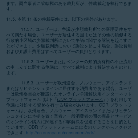
ます。両当事者に管轄権のある裁判所が、仲裁裁定を執行できま
す。
11.5. 本第
11
条の仲裁要件には、以下の例外があります。
11.5.1. ユーザーは、争議が少額裁判所での審理要件をす
べて満たす場合、ユーザーが居住する国またはその他の類似する
行政的小区域の少額裁判所において争議に関する訴訟を起こすこ
とができます。少額裁判所において訴訟を起こす場合、訴訟費用
および弁護士費用はすべてユーザーの負担となります。
11.5.2. ユーザーまたはベンダーの知的所有権の不正流用
の申し立てに関する争議は、すべて裁判により解決するものとし
ます。
11.5.3. ユーザーが欧州連合、ノルウェー、アイスランド
またはリヒテンシュタインに居住する消費者である場合、ユーザ
ーは欧州委員会が開設したオンライン争議解決用インターネット
プラットフォーム (以下「
ODR プラットフォーム
」) を利用して
争議に対処する資格を有する場合があります。ODR プラットフ
ォームは、欧州連合、ノルウェー、アイスランドまたはリヒテン
シュタインに本拠を置く業者と一般消費者の間の商品とサービス
のオンライン購入に関連する和解解決を促進することを目的とし
ています。ODR プラットフォームには次のリンクからアクセス
できます:
http://ec.europa.eu/consumers/odr/
.