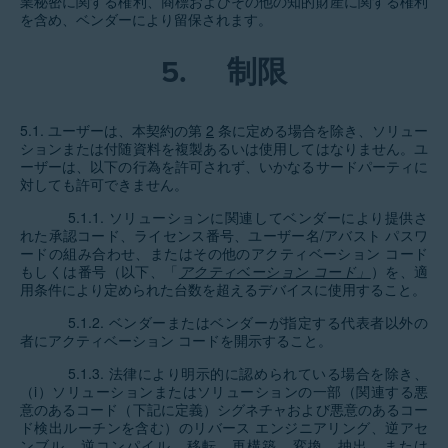
業秘密に関する権利、商標およびその他の知的財産に関する権利
を含め、ベンダーにより留保されます。
5.
制限
5.1. ユーザーは、本契約の第
2
条に定める場合を除き、ソリュー
ションまたは付随資料を複製あるいは使用してはなりません。ユ
ーザーは、以下の行為を許可されず、いかなるサードパーティに
対しても許可できません。
5.1.1. ソリューションに関連してベンダーにより提供さ
れた承認コード、ライセンス番号、ユーザー名/アバスト パスワ
ードの組み合わせ、またはその他のアクティベーション コード
もしくは番号（以下、「
アクティベーション コード」
）を、適
用条件により定められた台数を超えるデバイスに使用すること。
5.1.2. ベンダーまたはベンダーが指定する代表者以外の
者にアクティベーション コードを開示すること。
5.1.3. 法律により明示的に認められている場合を除き、
（i）ソリューションまたはソリューションの一部（関連する悪
意のあるコード（下記に定義）シグネチャおよび悪意のあるコー
ド検出ルーチンを含む）のリバース エンジニアリング、逆アセ
ンブル、逆コンパイル、移転、再構築、変換、抽出、または