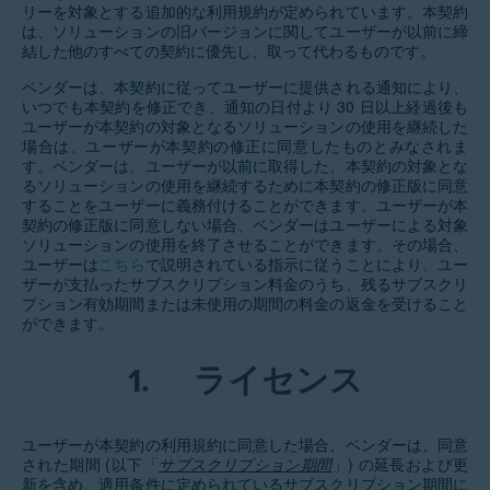
リーを対象とする追加的な利用規約が定められています。本契約
は、ソリューションの旧バージョンに関してユーザーが以前に締
結した他のすべての契約に優先し、取って代わるものです。
ベンダーは、本契約に従ってユーザーに提供される通知により、
いつでも本契約を修正でき、通知の日付より 30 日以上経過後も
ユーザーが本契約の対象となるソリューションの使用を継続した
場合は、ユーザーが本契約の修正に同意したものとみなされま
す。ベンダーは、ユーザーが以前に取得した、本契約の対象とな
るソリューションの使用を継続するために本契約の修正版に同意
することをユーザーに義務付けることができます。ユーザーが本
契約の修正版に同意しない場合、ベンダーはユーザーによる対象
ソリューションの使用を終了させることができます。その場合、
ユーザーは
こちら
で説明されている指示に従うことにより、ユー
ザーが支払ったサブスクリプション料金のうち、残るサブスクリ
プション有効期間または未使用の期間の料金の返金を受けること
ができます。
1.
ライセンス
ユーザーが本契約の利用規約に同意した場合、ベンダーは、同意
された期間 (以下「
サブスクリプション期間
」) の延長および更
新を含め、適用条件に定められているサブスクリプション期間に