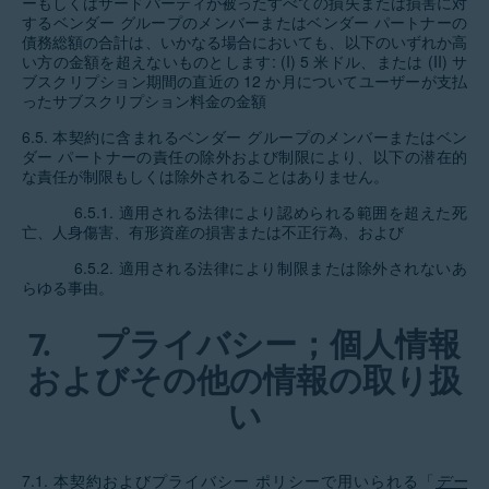
ーもしくはサードパーティが被ったすべての損失または損害に対
するベンダー グループのメンバーまたはベンダー パートナーの
債務総額の合計は、いかなる場合においても、以下のいずれか高
い方の金額を超えないものとします: (I) 5 米ドル、または (II) サ
ブスクリプション期間の直近の 12 か月についてユーザーが支払
ったサブスクリプション料金の金額
6.5. 本契約に含まれるベンダー グループのメンバーまたはベン
ダー パートナーの責任の除外および制限により、以下の潜在的
な責任が制限もしくは除外されることはありません。
6.5.1. 適用される法律により認められる範囲を超えた死
亡、人身傷害、有形資産の損害または不正行為、および
6.5.2. 適用される法律により制限または除外されないあ
らゆる事由。
7.
プライバシー；個人情報
およびその他の情報の取り扱
い
7.1. 本契約およびプライバシー ポリシーで用いられる「
デー