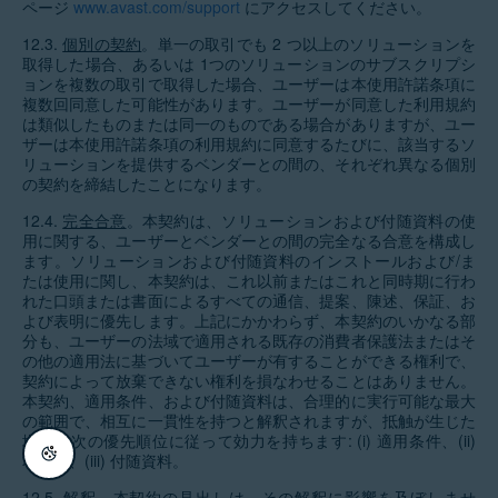
ページ
www.avast.com/support
にアクセスしてください。
12.3.
個別の契約
。単一の取引でも 2 つ以上のソリューションを
取得した場合、あるいは 1つのソリューションのサブスクリプシ
ョンを複数の取引で取得した場合、ユーザーは本使用許諾条項に
複数回同意した可能性があります。ユーザーが同意した利用規約
は類似したものまたは同一のものである場合がありますが、ユー
ザーは本使用許諾条項の利用規約に同意するたびに、該当するソ
リューションを提供するベンダーとの間の、それぞれ異なる個別
の契約を締結したことになります。
12.4.
完全合意
。本契約は、ソリューションおよび付随資料の使
用に関する、ユーザーとベンダーとの間の完全なる合意を構成し
ます。ソリューションおよび付随資料のインストールおよび/ま
たは使用に関し、本契約は、これ以前またはこれと同時期に行わ
れた口頭または書面によるすべての通信、提案、陳述、保証、お
よび表明に優先します。上記にかかわらず、本契約のいかなる部
分も、ユーザーの法域で適用される既存の消費者保護法またはそ
の他の適用法に基づいてユーザーが有することができる権利で、
契約によって放棄できない権利を損なわせることはありません。
本契約、適用条件、および付随資料は、合理的に実行可能な最大
の範囲で、相互に一貫性を持つと解釈されますが、抵触が生じた
場合、次の優先順位に従って効力を持ちます: (i) 適用条件、(ii)
本契約、(iii) 付随資料。
12.5.
解釈
。本契約の見出しは、その解釈に影響を及ぼしませ