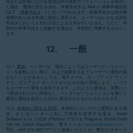
用または世帯における使用以外の目的でソリューションを取得し
た場合、費用の支払を含め、仲裁手続きは AAA の 商事仲裁規則
(以下「
商事手続き
」) に従って行われます。商事手続きは両当事
者間のあらゆる争議に適切に適用され、ユーザーはいかなる訴訟
手続きにおいても別の方法による主張を行いません。ただし、本
契約が商事手続きと抵触する場合は、本契約に準拠するものとし
ます。
12.
一般
12.1.
通知
。ベンダーは、場合によってはユーザーがソリューシ
ョンを起動しない限り、および起動するまでユーザーに通知が届
かないことがあるとしても、電子メール、ポップアップ ウィン
ドウ、ダイアログ ボックスまたはその他の手段により、いつで
もユーザーに通知を送信できます。このような通知は、実際にい
つ受信されたかに関係なく、ベンダーがソリューションを通じて
最初に通知を提供した日付に配信されたものとみなされます。
12.2.
本契約に関する質問
。本契約についてのご質問がある場
合、またはベンダーに対して情報を請求する場合、Avast
Software s.r.o. の住所 (Pikrtova 1737/1a, Prague 4, Postal Code
140 00, Czech Republic)、電子メール:
support@avast.com
、
TEL: +420 274 005 777 にご連絡いただくか、弊社のサポート