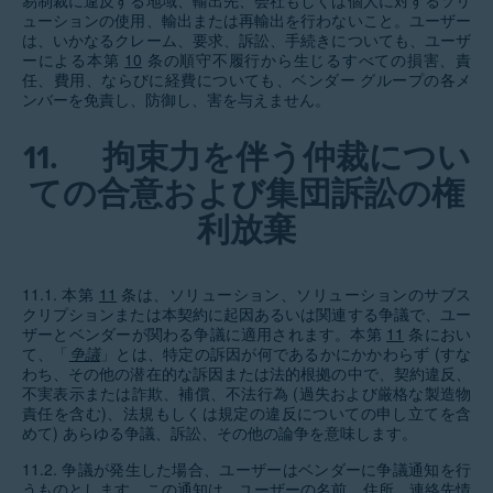
易制裁に違反する地域、輸出先、会社もしくは個人に対するソリ
ューションの使用、輸出または再輸出を行わないこと。ユーザー
は、いかなるクレーム、要求、訴訟、手続きについても、ユーザ
ーによる本第
10
条の順守不履行から生じるすべての損害、責
任、費用、ならびに経費についても、ベンダー グループの各メ
ンバーを免責し、防御し、害を与えません。
11.
拘束力を伴う仲裁につい
ての合意および集団訴訟の権
利放棄
11.1. 本第
11
条は、ソリューション、ソリューションのサブス
クリプションまたは本契約に起因あるいは関連する争議で、ユー
ザーとベンダーが関わる争議に適用されます。本第
11
条におい
て、「
争議
」とは、特定の訴因が何であるかにかかわらず (すな
わち、その他の潜在的な訴因または法的根拠の中で、契約違反、
不実表示または詐欺、補償、不法行為 (過失および厳格な製造物
責任を含む)、法規もしくは規定の違反についての申し立てを含
めて) あらゆる争議、訴訟、その他の論争を意味します。
11.2. 争議が発生した場合、ユーザーはベンダーに争議通知を行
うものとします。この通知は、ユーザーの名前、住所、連絡先情