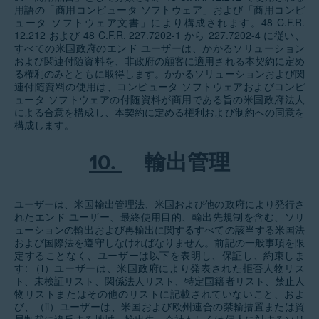
用語の「商用コンピュータ ソフトウェア」および「商用コンピ
ュータ ソフトウェア文書」により構成されます。48 C.F.R.
12.212 および 48 C.F.R. 227.7202-1 から 227.7202-4 に従い、
すべての米国政府のエンド ユーザーは、かかるソリューション
および関連付随資料を、非政府の顧客に適用される本契約に定め
る権利のみとともに取得します。かかるソリューションおよび関
連付随資料の使用は、コンピュータ ソフトウェアおよびコンピ
ュータ ソフトウェアの付随資料が商用である旨の米国政府法人
による合意を構成し、本契約に定める権利および制約への同意を
構成します。
10.
輸出管理
ユーザーは、米国輸出管理法、米国および他の政府により発行さ
れたエンド ユーザー、最終使用目的、輸出先規制を含む、ソリ
ューションの輸出および再輸出に関するすべての該当する米国法
および国際法を遵守しなければなりません。前記の一般事項を限
定することなく、ユーザーは以下を表明し、保証し、約束しま
す: （i）ユーザーは、米国政府により発表された拒否人物リス
ト、未検証リスト、関係法人リスト、特定国籍者リスト、禁止人
物リストまたはその他のリストに記載されていないこと、およ
び、（ii）ユーザーは、米国および欧州連合の禁輸措置または貿