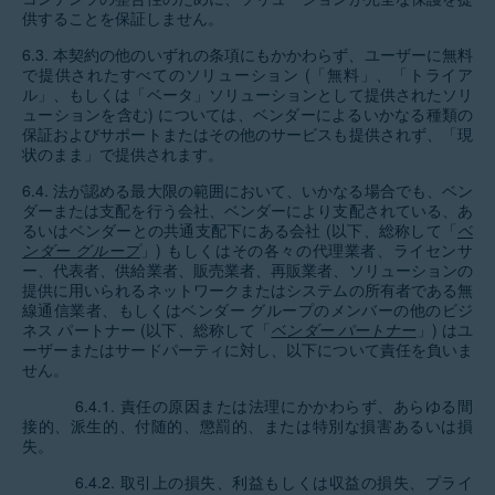
供することを保証しません。
6.3. 本契約の他のいずれの条項にもかかわらず、ユーザーに無料
で提供されたすべてのソリューション (「無料」、「トライア
ル」、もしくは「ベータ」ソリューションとして提供されたソリ
ューションを含む) については、ベンダーによるいかなる種類の
保証およびサポートまたはその他のサービスも提供されず、「現
状のまま」で提供されます。
6.4. 法が認める最大限の範囲において、いかなる場合でも、ベン
ダーまたは支配を行う会社、ベンダーにより支配されている、あ
るいはベンダーとの共通支配下にある会社 (以下、総称して「
ベ
ンダー グループ
」) もしくはその各々の代理業者、ライセンサ
ー、代表者、供給業者、販売業者、再販業者、ソリューションの
提供に用いられるネットワークまたはシステムの所有者である無
線通信業者、もしくはベンダー グループのメンバーの他のビジ
ネス パートナー (以下、総称して「
ベンダー パートナー
」) はユ
ーザーまたはサードパーティに対し、以下について責任を負いま
せん。
6.4.1. 責任の原因または法理にかかわらず、あらゆる間
接的、派生的、付随的、懲罰的、または特別な損害あるいは損
失。
6.4.2. 取引上の損失、利益もしくは収益の損失、プライ