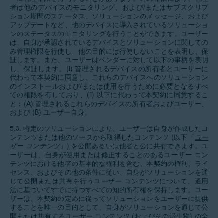
者は他のデバイスのモニタリング、および/またはサブスクリプ
ション期間のステータス、ソリューションのメッセージ、および
アップデートなど、他のデバイスに導入されているソリューショ
ンのステータスのモニタリングを行うことができます。ユーザー
は、自身が承認されているデバイスとソリューションに関しての
み管理権限を行使し、他の目的には行使しないことを表明し、保
証します。また、ユーザーはベンダーに対して以下の事柄を表明
し、保証します。(i) 管理されるデバイスの所有者とユーザーに
代わって本契約に同意し、これらのデバイスへのソリューション
のインストールおよび/または使用を行うために必要となるすべ
ての権限を有しており、(ii) 以下に代わって本契約に同意するこ
と：(A) 管理されるこれらのデバイスの所有者およびユーザー、
および (B) ユーザー自身。
5.3. 特定のソリューションにより、ユーザーは自身が作成したコ
ンテンツまたは他のソースから取得したコンテンツ (以下「
ユー
ザー コンテンツ
」) を公開あるいは他者と公に共有できます。ユ
ーザーは、自身が使用または修正することのあるユーザー コン
テンツにおける他者の基本的な権利を含む、本契約の権利、ライ
センス、およびその他の条件に従い、自身がソリューションを通
じて公開または共有を行うユーザー コンテンツについて、適用
法に基づいてすでに持つすべての知的所有権を保持します。ユー
ザーは、本契約の定めに従ってソリューションをユーザーに提供
することを唯一の目的として、自身がソリューションを通じて公
開または共有するユーザー コンテンツ (およびその派生物) の全