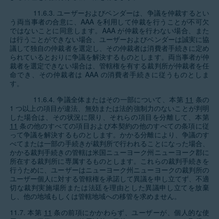
11.6.3. ユーザーおよびベンダーは、争議を仲裁するとい
う両当事者の合意に、AAA を利用して仲裁を行うことが不可欠
ではないことに同意します。AAA が仲裁を行わない場合、また
は行うことができない場合、ユーザーおよびベンダーは誠実に協
議して独自の仲裁者を選定し、その仲裁者は消費者手続きに定め
られているとおりに争議を解決するものとします。両当事者が仲
裁者を選定できない場合は、管轄権を有する裁判所が仲裁者を任
命でき、その仲裁者は AAA の消費者手続きに従うものとしま
す。
11.6.4. 争議全体またはその一部について、本第
11
条の
1 つ以上の項目が違法、無効または法的強制力のないことが判明
した場合は、その状況に限り、それらの項目を分離して、本第
11
条の他のすべての項目および本契約の他のすべての条項に従
って争議を解決するものとします。かかる分離により、争議のす
べてまたは一部の手続きが裁判所で行われることになった場合、
かかる裁判手続きの管轄は米国ニューヨーク州ニューヨーク郡に
所在する裁判所に専属するものとします。これらの裁判手続きを
行うために、ユーザーはニューヨーク州ニューヨークの裁判所の
ユーザー個人に対する管轄権を承諾して異議を申し立てず、不適
切な裁判実施場所または法廷を理由とした異議申し立てを放棄
し、他の地域もしくは管轄地域への移管を求めません。
11.7. 本第
11
条の前項にかかわらず、ユーザーが、個人的な使