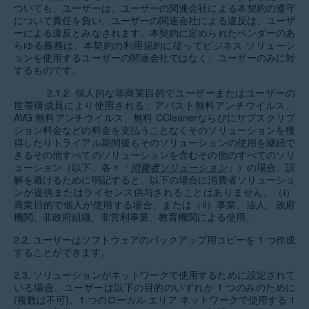
ついても、ユーザーは、ユーザーの関連会社による本契約の遵守
について責任を負い、ユーザーの関連会社による違反は、ユーザ
ーによる違反とみなされます。本契約に定められたベンダーのあ
らゆる義務は、本契約の利用規約に従ってビジネス ソリューシ
ョンを使用するユーザーの関連会社ではなく、ユーザーのみに対
するものです。
2.1.2. 個人的な非商業目的でユーザーまたはユーザーの
世帯構成員により使用される、アバスト無料アンチウイルス、
AVG 無料アンチウイルス、無料 CCleanerならびにサブスクリプ
ション料金などの料金を支払うことなくそのソリューションを獲
得したりトライアル期間後もそのソリューションの使用を継続で
きるその他すべてのソリューションを含むその他のすべてのソリ
ューション（以下、各々「
消費者ソリューション
」）の場合。誤
解を避けるために明記すると、以下の場合に消費者ソリューショ
ンが提供またはライセンス供与されることはありません。（i）
商業目的で個人が使用する場合、または（ii）事業、法人、政府
機関、非政府組織、非営利事業、教育機関による使用。
2.2. ユーザーはソフトウェアのバックアップ用コピーを 1 つ作成
することができます。
2.3. ソリューションがネットワークで使用するために設定されて
いる場合、ユーザーは以下の目的のいずれか 1 つのみのために
(複数は不可)、1 つのローカル エリア ネットワークで使用する 1