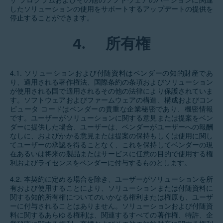
したソリューションの使用をサポートするアップデートの提供を
停止することができます。
4.
所有権
4.1. ソリューションおよび付随資料はベンダーの知的財産であ
り、適用される著作権法、国際条約の条項およびソリューション
が使用される国で適用されるその他の法律により保護されていま
す。ソフトウェアおよびファームウェアの構造、構成およびコン
ピュータ コードはベンダーの貴重な企業秘密であり、機密情報
です。ユーザーがソリューションに関する意見または提案をベン
ダーに提供した場合、ユーザーは、ベンダーがユーザーへの報酬
なしに、およびかかる意見または提案の保持もしくは使用に関し
てユーザーの承認を得ることなく、これを保持してベンダーの現
在あるいは将来の製品またはサービスに任意の目的で使用する権
利およびライセンスをベンダーに付与するものとします。
4.2. 本契約に定める場合を除き、ユーザーがソリューションを所
有および使用することにより、ソリューションまたは付随資料に
関する知的所有権についてのいかなる権利または権原も、ユーザ
ーに付与されることはありません。ソリューションおよび付随資
料に関するあらゆる権利は、関連するすべての著作権、特許、企