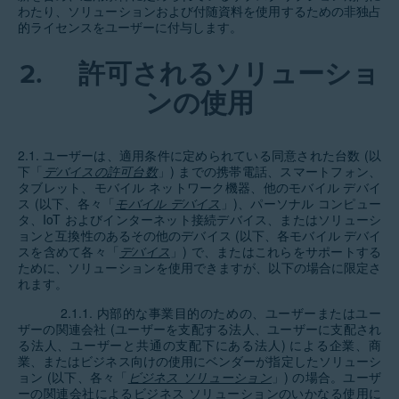
わたり、ソリューションおよび付随資料を使用するための非独占
的ライセンスをユーザーに付与します。
2.
許可されるソリューショ
ンの使用
2.1. ユーザーは、適用条件に定められている同意された台数 (以
下「
デバイスの許可台数
」) までの携帯電話、スマートフォン、
タブレット、モバイル ネットワーク機器、他のモバイル デバイ
ス (以下、各々「
モバイル デバイス
」)、パーソナル コンピュー
タ、IoT およびインターネット接続デバイス、またはソリューシ
ョンと互換性のあるその他のデバイス (以下、各モバイル デバイ
スを含めて各々「
デバイス
」) で、またはこれらをサポートする
ために、ソリューションを使用できますが、以下の場合に限定さ
れます。
2.1.1. 内部的な事業目的のための、ユーザーまたはユー
ザーの関連会社 (ユーザーを支配する法人、ユーザーに支配され
る法人、ユーザーと共通の支配下にある法人) による企業、商
業、またはビジネス向けの使用にベンダーが指定したソリューシ
ョン (以下、各々「
ビジネス ソリューション
」) の場合。ユーザ
ーの関連会社によるビジネス ソリューションのいかなる使用に