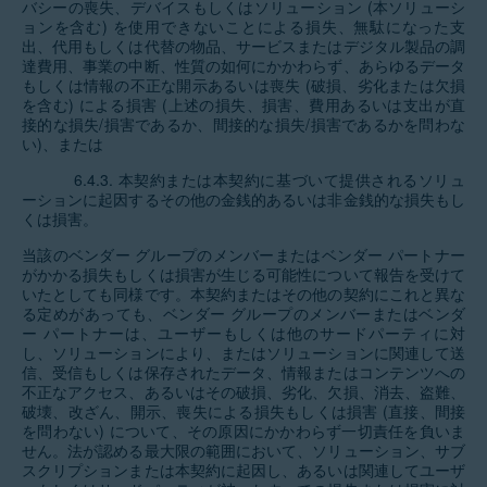
バシーの喪失、デバイスもしくはソリューション (本ソリューシ
ョンを含む) を使用できないことによる損失、無駄になった支
出、代用もしくは代替の物品、サービスまたはデジタル製品の調
達費用、事業の中断、性質の如何にかかわらず、あらゆるデータ
もしくは情報の不正な開示あるいは喪失 (破損、劣化または欠損
を含む) による損害 (上述の損失、損害、費用あるいは支出が直
接的な損失/損害であるか、間接的な損失/損害であるかを問わな
い)、または
6.4.3. 本契約または本契約に基づいて提供されるソリュ
ーションに起因するその他の金銭的あるいは非金銭的な損失もし
くは損害。
当該のベンダー グループのメンバーまたはベンダー パートナー
がかかる損失もしくは損害が生じる可能性について報告を受けて
いたとしても同様です。本契約またはその他の契約にこれと異な
る定めがあっても、ベンダー グループのメンバーまたはベンダ
ー パートナーは、ユーザーもしくは他のサードパーティに対
し、ソリューションにより、またはソリューションに関連して送
信、受信もしくは保存されたデータ、情報またはコンテンツへの
不正なアクセス、あるいはその破損、劣化、欠損、消去、盗難、
破壊、改ざん、開示、喪失による損失もしくは損害 (直接、間接
を問わない) について、その原因にかかわらず一切責任を負いま
せん。法が認める最大限の範囲において、ソリューション、サブ
スクリプションまたは本契約に起因し、あるいは関連してユーザ