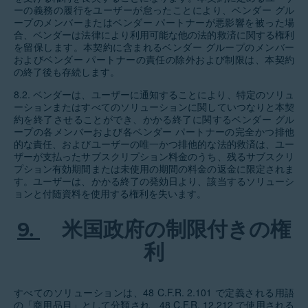
ーの義務の履行をユーザーが怠ったことにより、ベンダー グル
ープのメンバーまたはベンダー パートナーが悪影響を被った場
合、ベンダーは法律により利用可能な他の法的救済に関する権利
を留保します。本契約に含まれるベンダー グループのメンバー
およびベンダー パートナーの責任の除外および制限は、本契約
の終了後も存続します。
8.2. ベンダーは、ユーザーに通知することにより、特定のソリュ
ーションまたはすべてのソリューションに関していつなりと本契
約を終了させることができ、かかる終了に関するベンダー グル
ープの各メンバーおよび各ベンダー パートナーの完全かつ排他
的な責任、およびユーザーの唯一かつ排他的な法的救済は、ユー
ザーが支払ったサブスクリプション料金のうち、残るサブスクリ
プション有効期間または未使用の期間の料金の返金に限定されま
す。ユーザーは、かかる終了の発効日より、該当するソリューシ
ョンと付随資料を使用する権利を失います。
9.
米国政府の制限付きの権
利
すべてのソリューションは、48 C.F.R. 2.101 で定義される用語
の「商用品目」として分類され、48 C.F.R. 12.212 で使用される