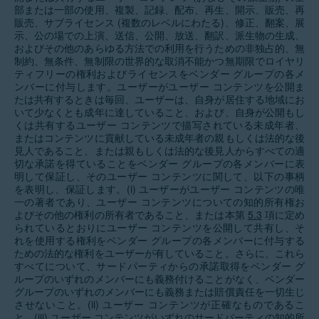
部または一部の使用、複製、記録、配布、再生、開示、販売、再
販売、サブライセンス (複数のレベルにわたる)、修正、翻案、展
示、公の場での上演、送信、公開、放送、翻訳、派生物の生成、
およびその他のあらゆる方法での利用を行うための非独占的、無
制約、無条件、無制限の世界的な取消不能かつ無期限でロイヤリ
ティフリーの権利およびライセンスをベンダー グループの各メ
ンバーに付与します。ユーザーがユーザー コンテンツを公開ま
たは共有するときは毎回、ユーザーは、自身が居住する地域にお
いて少なくとも成年に達していること、および、自身が公開もし
くは共有するユーザー コンテンツで描写されている未成年者、
またはコンテンツに貢献している未成年者の親もしくは法的な後
見人であること、または親もしくは法的な後見人からすべての適
切な承諾を得ていることをベンダー グループの各メンバーに表
明して保証し、そのユーザー コンテンツに関して、以下の事柄
を表明し、保証します。(i) ユーザーがユーザー コンテンツの唯
一の著者であり、ユーザー コンテンツについての知的所有権お
よびその他の権利の所有者であること、または本第
5.3
項に定め
られているとおりにユーザー コンテンツを公開して共有し、そ
れを使用する権利をベンダー グループの各メンバーに付与する
ための法的な権利をユーザーが有していること。さらに、これら
すべてについて、サードパーティからの承諾取得をベンダー グ
ループのいずれのメンバーにも義務付けることがなく、ベンダー
グループのいずれのメンバーにも義務または賠償責任を一切生じ
させないこと。(ii) ユーザー コンテンツが正確なものであるこ
と。(iii) ユーザー コンテンツがいずれのサードパーティの知的所