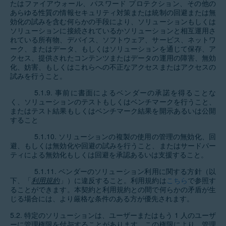
たはファイアウォール、パスワード プロテクション、その他の
あらゆる性質の情報セキュリティ対策または統制の回避または無
効化の試みを含む何らかの手段により、ソリューションもしくは
ソリューションに接続されているかソリューションと相互運用さ
れている所有物、デバイス、ソフトウェア、サービス、ネットワ
ーク、またはデータ、もしくはソリューションを通じて保存、ア
クセス、提供されたコンテンツまたはデータの運用の障害、無効
化、妨害、もしくはこれらへの不正なアクセスまたはアクセスの
試みを行うこと。
5.1.9. 事前に書面によるベンダーの承諾を得ることな
く、ソリューションのテストもしくはベンチマークを行うこと、
またはテスト結果もしくはベンチマーク結果を開示あるいは公開
すること
5.1.10. ソリューションの複製の使用の管理の無効化、回
避、もしくは無効化や回避の試みを行うこと、またはサードパー
ティによる無効化もしくは回避を承認あるいは支援すること。
5.1.11. ベンダーのソリューション利用に関する方針（以
下、「
利用規約
」）に違反すること。利用規約は
こちら
で参照す
ることができます。本契約と利用規約との間で何らかの矛盾が生
じる場合には、より厳格な条件のある方が優先されます。
5.2. 特定のソリューションは、ユーザーまたはもう 1 人のユーザ
ーに管理権限を付与することがあります。この権限により、管理