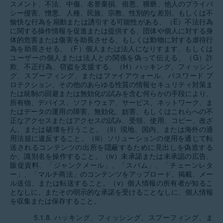
スメント、不法、中傷、名誉棄損、俗悪、猥褻、他人のプライバ
シー侵害、憎悪、人種、民族、宗教、性別的な差別、もしくは不
愉快な行為を扇動または誘引する可能性がある、（E）不法行為
に関する操作情報を促進または提供する、団体や個人に対する身
体的危害または傷害を助長させる、もしくは動物に対する虐待行
為を助長させる、（F）個人または法人になりすます、もしくは
ユーザーの個人または法人との関係を偽って伝える、（G）詐
欺、不正行為、窃盗を支援する、（H）ハッキング、フィッシン
グ、スプーフィング、またはファイアウォール、パスワード プ
ロテクション、その他のあらゆる性質の情報セキュリティ対策ま
たは統制の回避または無効化の試みを含む何らかの手段により、
所有物、デバイス、ソフトウェア、サービス、ネットワーク、ま
たはデータの運用の障害、無効化、妨害、もしくはこれらへの不
正なアクセスまたはアクセスの試み、受領、使用、コピー、改ざ
ん、または破壊を行うこと。（ii）現地、国内、または海外の適
用法規に違反すること。（iii）ソリューションの使用を通じて転
送されるコンテンツの出所を隠蔽するために見出しを偽造する
か、識別名を操作すること。（iv）未承諾または未承認の広告、
販促資料、「ジャンクメール」、「スパム」、「チェーンレタ
ー」、「マルチ商法」のコンテンツをアップロード、掲載、メー
ル送信、または転送すること。（v）個人情報の所有者が知るこ
となしに、またその明示的な承諾を受けることなしに、個人情報
を収集または保存すること。
5.1.8. ハッキング、フィッシング、スプーフィング、ま