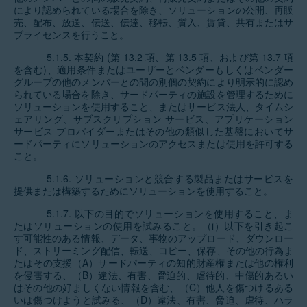
により認められている場合を除き、ソリューションの公開、再販
売、配布、放送、伝送、伝達、移転、質入、賃貸、共有またはサ
ブライセンスを行うこと。
5.1.5. 本契約 (第
13.2
項、第
13.5
項、および第
13.7
項
を含む)、適用条件またはユーザーとベンダーもしくはベンダー
グループの他のメンバーとの間の別個の契約により明示的に認め
られている場合を除き、サードパーティの施設を管理するために
ソリューションを使用すること、またはサービス法人、タイムシ
ェアリング、サブスクリプション サービス、アプリケーション
サービス プロバイダーまたはその他の類似した基盤においてサ
ードパーティにソリューションのアクセスまたは使用を許可する
こと。
5.1.6. ソリューションと競合する製品またはサービスを
提供または構築するためにソリューションを使用すること。
5.1.7. 以下の目的でソリューションを使用すること、ま
たはソリューションの使用を試みること。（i）以下を引き起こ
す可能性のある情報、データ、事物のアップロード、ダウンロー
ド、ストリーミング配信、転送、コピー、保存、その他の行為ま
たはその支援（A）サードパーティの知的財産権または他の権利
を侵害する、（B）違法、有害、脅迫的、虐待的、中傷的あるい
はその他の好ましくない情報を含む、（C）他人を傷つけるある
いは傷つけようと試みる、（D）違法、有害、脅迫、虐待、ハラ