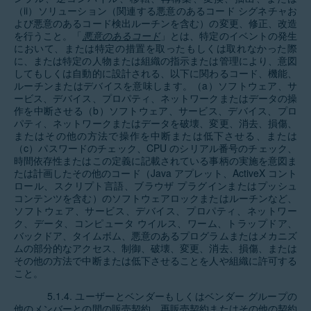
（ii）ソリューション（関連する悪意のあるコード シグネチャお
よび悪意のあるコード検出ルーチンを含む）の変更、修正、改造
を行うこと。「
悪意のあるコード
」とは、特定のイベントの発生
において、または特定の措置を取ったもしくは取れなかった際
に、または特定の人物または組織の指示または管理により、意図
してもしくは自動的に設計される、以下に関わるコード、機能、
ルーチンまたはデバイスを意味します。（a）ソフトウェア、サ
ービス、デバイス、プロパティ、ネットワークまたはデータの操
作を中断させる（b）ソフトウェア、サービス、デバイス、プロ
パティ、ネットワークまたはデータを破壊、変更、消去、損傷、
またはその他の方法で操作を中断または低下させる、または
（c）パスワードのチェック、CPU のシリアル番号のチェック、
時間依存性またはこの定義に記載されている事柄の実施を意図ま
たは計画したその他のコード（Java アプレット、ActiveX コント
ロール、スクリプト言語、ブラウザ プラグインまたはプッシュ
コンテンツを含む）のソフトウェアロックまたはルーチンなど、
ソフトウェア、サービス、デバイス、プロパティ、ネットワー
ク、データ、コンピュータ ウイルス、ワーム、トラップドア、
バックドア、タイムボム、悪意のあるプログラムまたはメカニズ
ムの部分的なアクセス、制御、破壊、変更、消去、損傷、または
その他の方法で中断または低下させることを人や組織に許可する
こと。
5.1.4. ユーザーとベンダーもしくはベンダー グループの
他のメンバーとの間の販売契約、再販売契約またはその他の契約