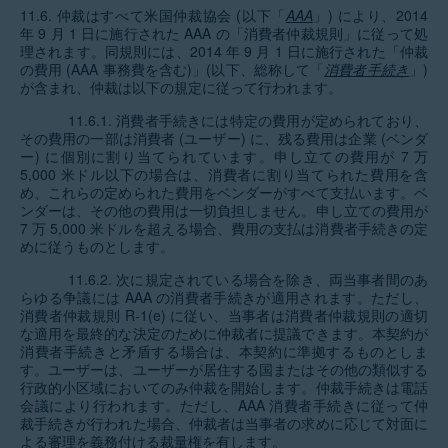
11.6. 仲裁はすべて米国仲裁協会 (以下「
AAA
」) により、2014
年 9 月 1 日に施行された AAA の「消費者仲裁規則」に従って処
理されます。同規則には、2014 年 9 月 1 日に施行された「仲裁
の費用 (AAA 事務費を含む)」(以下、総称して「
消費者手続き
」)
が含まれ、仲裁は以下の規定に従って行われます。
11.6.1. 消費者手続きには特定の費用が定められており、
その費用の一部は消費者 (ユーザー) に、残る費用は企業 (ベンダ
ー) に個別に割り当てられています。申し立ての費用が 7 万
5,000 米ドル以下の場合は、消費者に割り当てられた費用を含
め、これらの定められた費用をベンダーがすべて支払います。ベ
ンダーは、その他の費用は一切負担しません。申し立ての費用が
7 万 5,000 米ドルを超える場合、費用の支払は消費者手続きの定
めに従うものとします。
11.6.2. 次に規定されている場合を除き、両当事者間のあ
らゆる争議には AAA の消費者手続きが適用されます。ただし、
消費者仲裁規則 R-1(e) に従い、当事者は消費者仲裁規則の適切
な適用を最終的な決定のために仲裁者に提議できます。本契約が
消費者手続きと矛盾する場合は、本契約に準拠するものとしま
す。ユーザーは、ユーザーが居住する国またはその他の類似する
行政的小区域においてのみ仲裁を開始します。仲裁手続きは電話
会議により行われます。ただし、AAA 消費者手続きに従って仲
裁手続きが行われた場合、仲裁者は当事者の求めに応じて対面に
よる審理を義務付ける裁量権を有します。