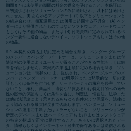
期間または未使用の期間の料金の返金を受けること。本保証は、
当初提供されたソリューションのみに適用され、以下には適用さ
れません。(i) あらゆるアップデート (ii) 以下とソリューションと
の組み合わせ、相互運用または併用に起因する不具合：(A) ベン
ダーにより提供されたものではないソフトウェア、ハードウェア
もしくはその他の物品、または (B) 付随資料に定められているベ
ンダー要件に適合しないデバイス、ソフトウェアもしくはその他
の物品。
6.2. 本契約の第
6.1
項に定める場合を除き、ベンダー グループ
のメンバーとベンダー パートナーは、ソリューションまたは付
随資料の使用によりユーザーが得ることができる性能もしくは結
果を保証しません。本契約の第
6.1
項に定める場合を除き、ソリ
ューションは「現状のまま」提供され、ベンダー グループのメ
ンバーとベンダー パートナーは明示的または黙示的な一切の保
証もしくは条件を付与せず、サードパーティの権利を侵害してい
ないこと、権利、商品性、適切な品質あるいは特定目的への適合
性の黙示的保証もしくは条件を含む、制定法、慣習法、法学また
は他の法理論により示されるあらゆる条件および保証を、法律に
より認められる最大限度まで否認します。ベンダーは、ソリュー
ションの運用に中断またはエラーがないこと、ソリューションが
所定のデバイスまたはハードウェアおよび/またはソフトウェア
の特定の構成で正常に動作すること、あるいは選択されたデー
タ、情報もしくはインターネット経由で保存あるいは送信される
コンテンツの整合性のために、ソリューションが完全な保護を提