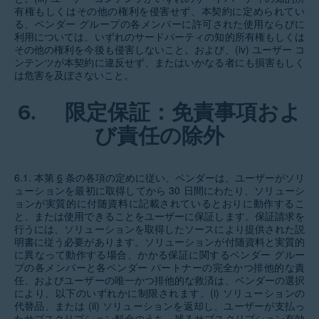
有権もしくはその他の権利を侵害せず、本契約に定められてい
る、ベンダー グループの各メンバーに許可された使用ならびに
利用については、いずれのサードパーティの知的所有権もしくは
その他の権利を今後も侵害しないこと。および、(iv) ユーザー コ
ンテンツが本契約に違反せず、またはいかなる者にも損害もしく
は危害を及ぼさないこと。
6.
限定保証：免責事項およ
び責任の除外
6.1. 本第
6
条の各項の定めに従い、ベンダーは、ユーザーがソリ
ューションを最初に取得してから 30 日間にわたり、ソリューシ
ョンが実質的に付随資料に記載されているとおりに動作するこ
と、または使用できることをユーザーに保証します。保証請求を
行うには、ソリューションを取得したソースにより提供された説
明書に従う必要があります。ソリューションが付随資料と実質的
に異なって動作する場合、かかる保証に関するベンダー グルー
プの各メンバーと各ベンダー パートナーの完全かつ排他的な責
任、およびユーザーの唯一かつ排他的な救済は、ベンダーの選択
により、以下のいずれかに制限されます。(i) ソリューションの
代替品、または (ii) ソリューションを返却し、ユーザーが支払っ
たサブスクリプション料金のうち、残るサブスクリプション有効