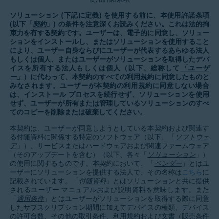
ソリューション (下記に定義) を使用する前に、本使用許諾条項
(以下「
契約
」) の条件を注意深くお読みください。これは法的拘
束力を有する契約です。ユーザーは、電子的に同意し、ソリュー
ションをインストールし、またはソリューションを使用すること
により、ユーザー自身ならびにユーザーが代表するあらゆる法人
もしくは個人、またはユーザーがソリューションを取得したデバ
イスを所有する法人もしくは個人（以下、総称して
「ユーザ
ー」
）に代わって、本契約のすべての利用規約に同意したものと
みなされます。ユーザーが本契約の利用規約に同意しない場合
は、インストール プロセスを続行せず、ソリューションを使用
せず、ユーザーが所有または管理しているソリューションのすべ
てのコピーを削除または破棄してください。
本契約は、ユーザーが同意しようとしている本契約および関連す
る付随資料に関係する特定のソフトウェア（以下、「
ソフトウェ
ア
」）、サービスまたはハードウェアおよび関連ファームウェア
（そのアップデートを含む）（以下、各々「
ソリューション
」）
の使用に関するものです。本契約において、「
ベンダー
」とはユ
ーザーにソリューションを提供する法人で、その名称は
こちら
に
記載されています。「
付随資料
」とはソリューションと共に提供
されるユーザー マニュアルおよび説明資料を意味します。また
「
適用条件
」とはユーザーがソリューションを取得する際に同意
したサブスクリプション期間に加えてデバイスの種類、デバイス
の許可台数、その他の取引条件、利用規約および文書（販売条件