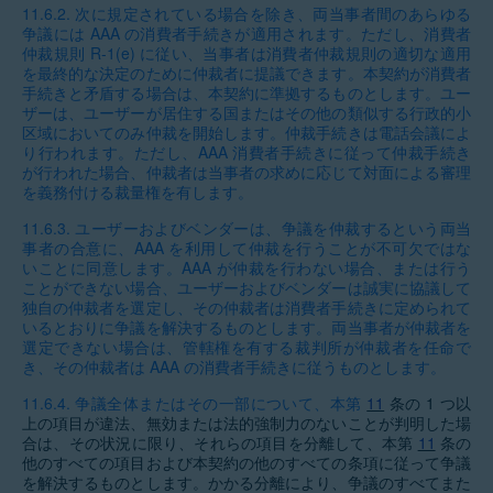
11.6.2.
次に規定されている場合を除き、両当事者間のあらゆる
争議には AAA の消費者手続きが適用されます。ただし、消費者
仲裁規則 R-1(e) に従い、当事者は消費者仲裁規則の適切な適用
を最終的な決定のために仲裁者に提議できます。本契約が消費者
手続きと矛盾する場合は、本契約に準拠するものとします。ユー
ザーは、ユーザーが居住する国またはその他の類似する行政的小
区域においてのみ仲裁を開始します。仲裁手続きは電話会議によ
り行われます。ただし、AAA 消費者手続きに従って仲裁手続き
が行われた場合、仲裁者は当事者の求めに応じて対面による審理
を義務付ける裁量権を有します。
11.6.3.
ユーザーおよびベンダーは、争議を仲裁するという両当
事者の合意に、AAA を利用して仲裁を行うことが不可欠ではな
いことに同意します。AAA が仲裁を行わない場合、または行う
ことができない場合、ユーザーおよびベンダーは誠実に協議して
独自の仲裁者を選定し、その仲裁者は消費者手続きに定められて
いるとおりに争議を解決するものとします。両当事者が仲裁者を
選定できない場合は、管轄権を有する裁判所が仲裁者を任命で
き、その仲裁者は AAA の消費者手続きに従うものとします。
11.6.4.
争議全体またはその一部について、本第
11
条の 1 つ以
上の項目が違法、無効または法的強制力のないことが判明した場
合は、その状況に限り、それらの項目を分離して、本第
11
条の
他のすべての項目および本契約の他のすべての条項に従って争議
を解決するものとします。かかる分離により、争議のすべてまた