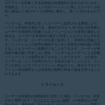
カテゴリーを対象とする追加的な利用規約が定められています。
本契約は、ソリューションの旧バージョンに関してユーザーが以
前に締結した他のすべての契約に優先し、取って代わるもので
す。
ベンダーは、本契約に従ってユーザーに提供される通知により、
いつでも本契約を修正でき、通知の日付より 30 日以上経過後も
ユーザーが本契約の対象となるソリューションの使用を継続した
場合は、ユーザーが本契約の修正に同意したものとみなされま
す。ベンダーは、ユーザーが以前に取得した、本契約の対象とな
るソリューションの使用を継続するために本契約の修正版に同意
することをユーザーに義務付けることができます。ユーザーが本
契約の修正版に同意しない場合、ベンダーはユーザーによる対象
ソリューションの使用を終了させることができます。その場合、
ユーザーは
こちら
で説明されている指示に従うことにより、ユー
ザーが支払ったサブスクリプション料金のうち、残るサブスクリ
プション有効期間または未使用の期間の料金の返金を受けること
ができます。
1.
ライセンス
ユーザーが本契約の利用規約に同意した場合、ベンダーは、同意
された期間 (以下「
サブスクリプション期間
」) の延長および更
新を含め、適用条件に定められているサブスクリプション期間に