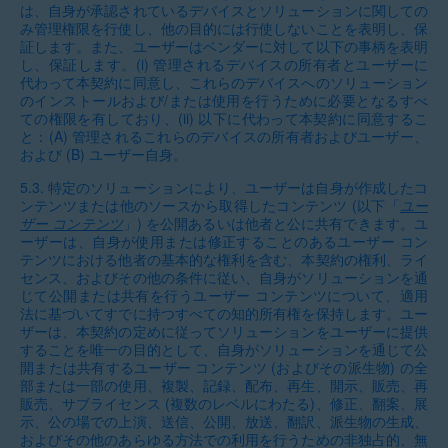
は、自身が承認されているデバイスとソリューションに関しての
み管理権限を行使し、他の目的には行使しないことを表明し、保
証します。また、ユーザーはベンダーに対して以下の事柄を表明
し、保証します。(i) 管理されるデバイスの所有者とユーザーに
代わって本契約に同意し、これらのデバイスへのソリューション
のインストールおよび/または使用を行うために必要となるすべ
ての権限を有しており、(ii) 以下に代わって本契約に同意するこ
と：(A) 管理されるこれらのデバイスの所有者およびユーザー、
および (B) ユーザー自身。
5.3.
特定のソリューションにより、ユーザーは自身が作成したコ
ンテンツまたは他のソースから取得したコンテンツ (以下「
ユー
ザー コンテンツ
」) を公開あるいは他者と公に共有できます。ユ
ーザーは、自身が使用または修正することのあるユーザー コン
テンツにおける他者の基本的な権利を含む、本契約の権利、ライ
センス、およびその他の条件に従い、自身がソリューションを通
じて公開または共有を行うユーザー コンテンツについて、適用
法に基づいてすでに持つすべての知的所有権を保持します。ユー
ザーは、本契約の定めに従ってソリューションをユーザーに提供
することを唯一の目的として、自身がソリューションを通じて公
開または共有するユーザー コンテンツ (およびその派生物) の全
部または一部の使用、複製、記録、配布、再生、開示、販売、再
販売、サブライセンス (複数のレベルにわたる)、修正、翻案、展
示、公の場での上演、送信、公開、放送、翻訳、派生物の生成、
およびその他のあらゆる方法での利用を行うための非独占的、無