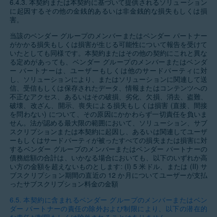
6.4.3.
本契約または本契約に基づいて提供されるソリューション
に起因するその他の金銭的あるいは非金銭的な損失もしくは損
害。
当該のベンダー グループのメンバーまたはベンダー パートナー
がかかる損失もしくは損害が生じる可能性について報告を受けて
いたとしても同様です。本契約またはその他の契約にこれと異な
る定めがあっても、ベンダー グループのメンバーまたはベンダ
ー パートナーは、ユーザーもしくは他のサードパーティに対
し、ソリューションにより、またはソリューションに関連して送
信、受信もしくは保存されたデータ、情報またはコンテンツへの
不正なアクセス、あるいはその破損、劣化、欠損、消去、盗難、
破壊、改ざん、開示、喪失による損失もしくは損害 (直接、間接
を問わない) について、その原因にかかわらず一切責任を負いま
せん。法が認める最大限の範囲において、ソリューション、サブ
スクリプションまたは本契約に起因し、あるいは関連してユーザ
ーもしくはサードパーティが被ったすべての損失または損害に対
するベンダー グループのメンバーまたはベンダー パートナーの
債務総額の合計は、いかなる場合においても、以下のいずれか高
い方の金額を超えないものとします: (I) 5 米ドル、または (II) サ
ブスクリプション期間の直近の 12 か月についてユーザーが支払
ったサブスクリプション料金の金額
6.5.
本契約に含まれるベンダー グループのメンバーまたはベン
ダー パートナーの責任の除外および制限により、以下の潜在的