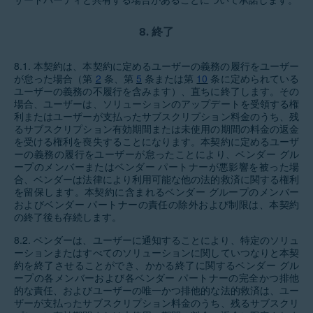
8.
終了
8.1.
本契約は、本契約に定めるユーザーの義務の履行をユーザー
が怠った場合（第
2
条、第
5
条または第
10
条に定められている
ユーザーの義務の不履行を含みます）、直ちに終了します。その
場合、ユーザーは、ソリューションのアップデートを受領する権
利またはユーザーが支払ったサブスクリプション料金のうち、残
るサブスクリプション有効期間または未使用の期間の料金の返金
を受ける権利を喪失することになります。本契約に定めるユーザ
ーの義務の履行をユーザーが怠ったことにより、ベンダー グル
ープのメンバーまたはベンダー パートナーが悪影響を被った場
合、ベンダーは法律により利用可能な他の法的救済に関する権利
を留保します。本契約に含まれるベンダー グループのメンバー
およびベンダー パートナーの責任の除外および制限は、本契約
の終了後も存続します。
8.2.
ベンダーは、ユーザーに通知することにより、特定のソリュ
ーションまたはすべてのソリューションに関していつなりと本契
約を終了させることができ、かかる終了に関するベンダー グル
ープの各メンバーおよび各ベンダー パートナーの完全かつ排他
的な責任、およびユーザーの唯一かつ排他的な法的救済は、ユー
ザーが支払ったサブスクリプション料金のうち、残るサブスクリ