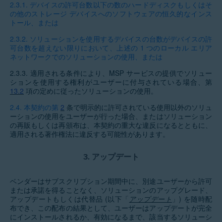
2.3.1.
デバイスの許可台数以下の数のハードディスクもしくはそ
の他のストレージ デバイスへのソフトウェアの恒久的なインス
トール、または
2.3.2.
ソリューションを使用するデバイスの台数がデバイスの許
可台数を超えない限りにおいて、上述の 1 つのローカル エリア
ネットワークでのソリューションの使用、または
2.3.3.
適用される条件により、MSP サービスの提供でソリュー
ションを使用する権利がユーザーに付与されている場合、第
13.2
項の定めに従ったソリューションの使用。
2.4.
本契約の第
2
条で明示的に許可されている使用以外のソリュ
ーションの使用をユーザーが行った場合、またはソリューション
の再販もしくは再頒布は、本契約の重大な違反になるとともに、
適用される著作権法に違反する可能性があります。
3.
アップデート
ベンダーはサブスクリプション期間中に、別途ユーザーから許可
または承諾を得ることなく、ソリューションのアップグレード、
アップデートもしくは代替品 (以下「
アップデート
」) を随時配
布でき、この配布の結果として、ユーザーはアップデートが完全
にインストールされるか、有効になるまで、該当するソリューシ