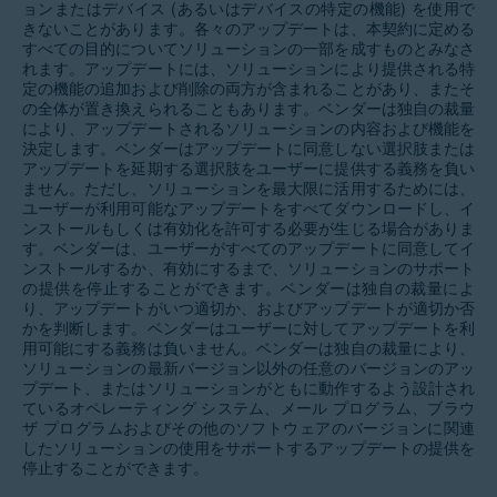
ョンまたはデバイス (あるいはデバイスの特定の機能) を使用で
きないことがあります。各々のアップデートは、本契約に定める
すべての目的についてソリューションの一部を成すものとみなさ
れます。アップデートには、ソリューションにより提供される特
定の機能の追加および削除の両方が含まれることがあり、またそ
の全体が置き換えられることもあります。ベンダーは独自の裁量
により、アップデートされるソリューションの内容および機能を
決定します。ベンダーはアップデートに同意しない選択肢または
アップデートを延期する選択肢をユーザーに提供する義務を負い
ません。ただし、ソリューションを最大限に活用するためには、
ユーザーが利用可能なアップデートをすべてダウンロードし、イ
ンストールもしくは有効化を許可する必要が生じる場合がありま
す。ベンダーは、ユーザーがすべてのアップデートに同意してイ
ンストールするか、有効にするまで、ソリューションのサポート
の提供を停止することができます。ベンダーは独自の裁量によ
り、アップデートがいつ適切か、およびアップデートが適切か否
かを判断します。ベンダーはユーザーに対してアップデートを利
用可能にする義務は負いません。ベンダーは独自の裁量により、
ソリューションの最新バージョン以外の任意のバージョンのアッ
プデート、またはソリューションがともに動作するよう設計され
ているオペレーティング システム、メール プログラム、ブラウ
ザ プログラムおよびその他のソフトウェアのバージョンに関連
したソリューションの使用をサポートするアップデートの提供を
停止することができます。