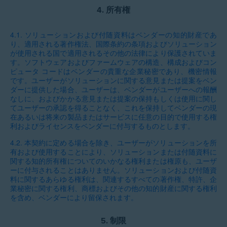
4.
所有権
4.1.
ソリューションおよび付随資料はベンダーの知的財産であ
り、適用される著作権法、国際条約の条項およびソリューション
が使用される国で適用されるその他の法律により保護されていま
す。ソフトウェアおよびファームウェアの構造、構成およびコン
ピュータ コードはベンダーの貴重な企業秘密であり、機密情報
です。ユーザーがソリューションに関する意見または提案をベン
ダーに提供した場合、ユーザーは、ベンダーがユーザーへの報酬
なしに、およびかかる意見または提案の保持もしくは使用に関し
てユーザーの承認を得ることなく、これを保持してベンダーの現
在あるいは将来の製品またはサービスに任意の目的で使用する権
利およびライセンスをベンダーに付与するものとします。
4.2.
本契約に定める場合を除き、ユーザーがソリューションを所
有および使用することにより、ソリューションまたは付随資料に
関する知的所有権についてのいかなる権利または権原も、ユーザ
ーに付与されることはありません。ソリューションおよび付随資
料に関するあらゆる権利は、関連するすべての著作権、特許、企
業秘密に関する権利、商標およびその他の知的財産に関する権利
を含め、ベンダーにより留保されます。
5.
制限