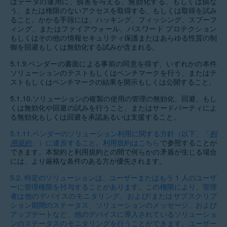
はデータの運用に、損害を与える、無効化する、もしくは損な
う、または権限のないアクセスを取得する、もしくは取得を試み
ること。かかる手段には、ハッキング、フィッシング、スプーフ
ィング、またはファイアウォール、パスワード プロテクション
もしくはその他の情報セキュリティ保護またはあらゆる性質の制
御を回避もしくは無効化する試みが含まれる。
5.1.9.
ベンダーの書面による事前の同意を得ず、いずれかの本件
ソリューションのテストもしくはベンチマークを行う、またはテ
ストもしくはベンチマークの結果を開示もしくは公開すること。
5.1.10.
ソリューションの複製の使用の管理の無効化、回避、もし
くは無効化や回避の試みを行うこと、またはサードパーティによ
る無効化もしくは回避を承認あるいは支援すること。
5.1.11.
ベンダーのソリューション利用に関する方針（以下、「
利
用規約
」）に違反すること。利用規約は
こちら
で参照することが
できます。本契約と利用規約との間で何らかの矛盾が生じる場合
には、より厳格な条件のある方が優先されます。
5.2.
特定のソリューションは、ユーザーまたはもう 1 人のユーザ
ーに管理権限を付与することがあります。この権限により、管理
者は他のデバイスのモニタリング、および/またはサブスクリプ
ション期間のステータス、ソリューションのメッセージ、および
アップデートなど、他のデバイスに導入されているソリューショ
ンのステータスのモニタリングを行うことができます。ユーザー