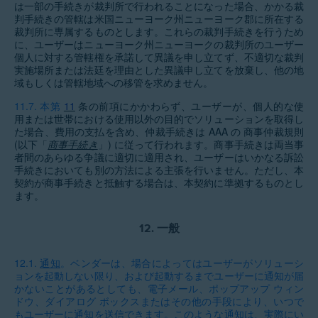
は一部の手続きが裁判所で行われることになった場合、かかる裁
判手続きの管轄は米国ニューヨーク州ニューヨーク郡に所在する
裁判所に専属するものとします。これらの裁判手続きを行うため
に、ユーザーはニューヨーク州ニューヨークの裁判所のユーザー
個人に対する管轄権を承諾して異議を申し立てず、不適切な裁判
実施場所または法廷を理由とした異議申し立てを放棄し、他の地
域もしくは管轄地域への移管を求めません。
11.7.
本第
11
条の前項にかかわらず、ユーザーが、個人的な使
用または世帯における使用以外の目的でソリューションを取得し
た場合、費用の支払を含め、仲裁手続きは AAA の 商事仲裁規則
(以下「
商事手続き
」) に従って行われます。商事手続きは両当事
者間のあらゆる争議に適切に適用され、ユーザーはいかなる訴訟
手続きにおいても別の方法による主張を行いません。ただし、本
契約が商事手続きと抵触する場合は、本契約に準拠するものとし
ます。
12.
一般
12.1.
通知
。ベンダーは、場合によってはユーザーがソリューシ
ョンを起動しない限り、および起動するまでユーザーに通知が届
かないことがあるとしても、電子メール、ポップアップ ウィン
ドウ、ダイアログ ボックスまたはその他の手段により、いつで
もユーザーに通知を送信できます。このような通知は、実際にい