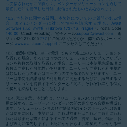
つ受信されたかに関係なく、ベンダーがソリューションを通じて
最初に通知を提供した日付に配信されたものとみなされます。
12.2.
本契約に関する質問
。
本契約についてのご質問がある場
合、またはベンダーに対して情報を請求する場合、Avast
Software s.r.o. の住所 (Pikrtova 1737/1a, Prague
4
, Postal Code
140
00
, Czech Republic)、電子メール:
support@avast.com
、電
話：+420 274 005
777
にご連絡いただくか、弊社のサポート ペ
ージ
www.avast.com/support
にアクセスしてください。
12.3.
個別の契約
。単一の取引でも 2 つ以上のソリューションを
取得した場合、あるいは 1つのソリューションのサブスクリプシ
ョンを複数の取引で取得した場合、ユーザーは本使用許諾条項に
複数回同意した可能性があります。ユーザーが同意した利用規約
は類似したものまたは同一のものである場合がありますが、ユー
ザーは本使用許諾条項の利用規約に同意するたびに、該当するソ
リューションを提供するベンダーとの間の、それぞれ異なる個別
の契約を締結したことになります。
12.4.
完全合意
。本契約は、ソリューションおよび付随資料の使
用に関する、ユーザーとベンダーとの間の完全なる合意を構成し
ます。ソリューションおよび付随資料のインストールおよび/ま
たは使用に関し、本契約は、これ以前またはこれと同時期に行わ
れた口頭または書面によるすべての通信、提案、陳述、保証、お
よび表明に優先します。上記にかかわらず、本契約のいかなる部