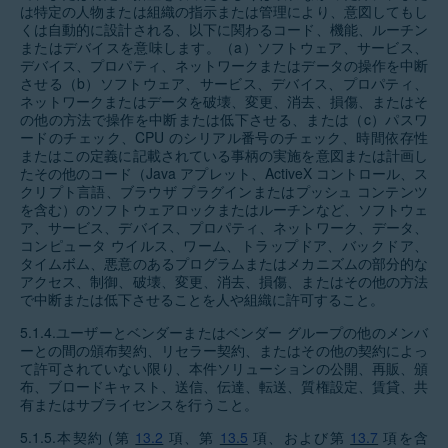
は特定の人物または組織の指示または管理により、意図してもし
くは自動的に設計される、以下に関わるコード、機能、ルーチン
またはデバイスを意味します。（a）ソフトウェア、サービス、
デバイス、プロパティ、ネットワークまたはデータの操作を中断
させる（b）ソフトウェア、サービス、デバイス、プロパティ、
ネットワークまたはデータを破壊、変更、消去、損傷、またはそ
の他の方法で操作を中断または低下させる、または（c）パスワ
ードのチェック、CPU のシリアル番号のチェック、時間依存性
またはこの定義に記載されている事柄の実施を意図または計画し
たその他のコード（Java アプレット、ActiveX コントロール、ス
クリプト言語、ブラウザ プラグインまたはプッシュ コンテンツ
を含む）のソフトウェアロックまたはルーチンなど、ソフトウェ
ア、サービス、デバイス、プロパティ、ネットワーク、データ、
コンピュータ ウイルス、ワーム、トラップドア、バックドア、
タイムボム、悪意のあるプログラムまたはメカニズムの部分的な
アクセス、制御、破壊、変更、消去、損傷、またはその他の方法
で中断または低下させることを人や組織に許可すること。
5.1.4.
ユーザーとベンダーまたはベンダー グループの他のメンバ
ーとの間の頒布契約、リセラー契約、またはその他の契約によっ
て許可されていない限り、本件ソリューションの公開、再販、頒
布、ブロードキャスト、送信、伝達、転送、質権設定、賃貸、共
有またはサブライセンスを行うこと。
5.1.5.
本契約 (第
13.2
項、第
13.5
項、および第
13.7
項を含