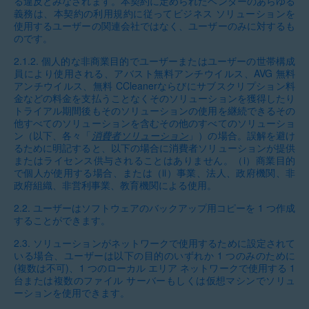
る違反とみなされます。本契約に定められたベンダーのあらゆる
義務は、本契約の利用規約に従ってビジネス ソリューションを
使用するユーザーの関連会社ではなく、ユーザーのみに対するも
のです。
2.1.2.
個人的な非商業目的でユーザーまたはユーザーの世帯構成
員により使用される、アバスト無料アンチウイルス、AVG 無料
アンチウイルス、無料 CCleanerならびにサブスクリプション料
金などの料金を支払うことなくそのソリューションを獲得したり
トライアル期間後もそのソリューションの使用を継続できるその
他すべてのソリューションを含むその他のすべてのソリューショ
ン（以下、各々「
消費者ソリューション
」）の場合。誤解を避け
るために明記すると、以下の場合に消費者ソリューションが提供
またはライセンス供与されることはありません。（i）商業目的
で個人が使用する場合、または（ii）事業、法人、政府機関、非
政府組織、非営利事業、教育機関による使用。
2.2.
ユーザーはソフトウェアのバックアップ用コピーを 1 つ作成
することができます。
2.3.
ソリューションがネットワークで使用するために設定されて
いる場合、ユーザーは以下の目的のいずれか 1 つのみのために
(複数は不可)、1 つのローカル エリア ネットワークで使用する 1
台または複数のファイル サーバーもしくは仮想マシンでソリュ
ーションを使用できます。