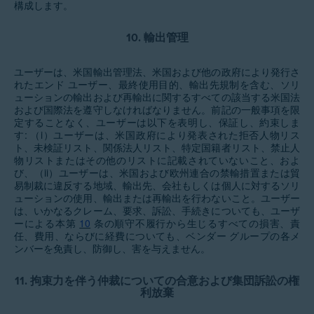
構成します。
10.
輸出
管理
ユーザーは、米国輸出管理法、米国および他の政府により発行さ
れたエンド ユーザー、最終使用目的、輸出先規制を含む、ソリ
ューションの輸出および再輸出に関するすべての該当する米国法
および国際法を遵守しなければなりません。前記の一般事項を限
定することなく、ユーザーは以下を表明し、保証し、約束しま
す: （i）ユーザーは、米国政府により発表された拒否人物リス
ト、未検証リスト、関係法人リスト、特定国籍者リスト、禁止人
物リストまたはその他のリストに記載されていないこと、およ
び、（ii）ユーザーは、米国および欧州連合の禁輸措置または貿
易制裁に違反する地域、輸出先、会社もしくは個人に対するソリ
ューションの使用、輸出または再輸出を行わないこと。ユーザー
は、いかなるクレーム、要求、訴訟、手続きについても、ユーザ
ーによる本第
10
条の順守不履行から生じるすべての損害、責
任、費用、ならびに経費についても、ベンダー グループの各メ
ンバーを免責し、防御し、害を与えません。
11.
拘束力を伴う仲裁についての合意および集団訴訟の権
利放棄