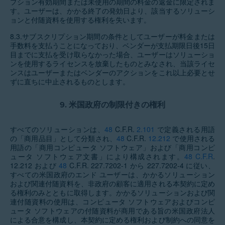
プション有効期間または未使用の期間の料金の返金に限定されま
す。ユーザーは、かかる終了の発効日より、該当するソリューシ
ョンと付随資料を使用する権利を失います。
8.3.
サブスクリプション期間の条件としてユーザーが料金または
手数料を支払うことになっており、ベンダーが支払期限日後15日
目までに支払を受け取らなかった場合、ユーザーはソリューショ
ンを使用するライセンスを放棄したものとみなされ、当該ライセ
ンスはユーザーまたはベンダーのアクションをこれ以上必要とせ
ずに直ちに中止されるものとします。
9.
米国政府の制限付きの権利
すべてのソリューションは、
48
C.F.R.
2.101
で定義される用語
の「商用品目」として分類され、
48
C.F.R.
12.212
で使用される
用語の「商用コンピュータ ソフトウェア」および「商用コンピ
ュータ ソフトウェア文書」により構成されます。
48 C.F.R
.
12.212 および
48
C.F.R. 227.7202-1 から 227.7202-4 に従い、
すべての米国政府のエンド ユーザーは、かかるソリューション
および関連付随資料を、非政府の顧客に適用される本契約に定め
る権利のみとともに取得します。かかるソリューションおよび関
連付随資料の使用は、コンピュータ ソフトウェアおよびコンピ
ュータ ソフトウェアの付随資料が商用である旨の米国政府法人
による合意を構成し、本契約に定める権利および制約への同意を