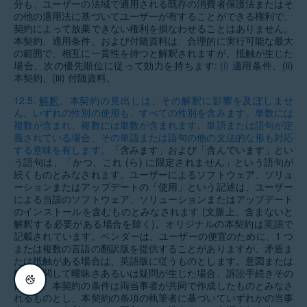
分も、ユーザーの法域で適用される既存の消費者保護法またはそ
の他の適用法に基づいてユーザーが有することができる権利で、
契約によって放棄できない権利を損なわせることはありません。
本契約、適用条件、および付随資料は、合理的に実行可能な最大
の範囲で、相互に一貫性を持つと解釈されますが、抵触が生じた
場合、次の優先順位に従って効力を持ちます:
(i)
適用条件、(ii)
本契約、(iii) 付随資料。
12.5.
解釈
。本契約の見出しは、その解釈に影響を及ぼしませ
ん。いずれの性別の使用も、すべての性別を含みます。単数には
複数が含まれ、複数には単数が含まれます。単語または語句が定
義されている場合、その単語または語句の他の文法的な形も対応
する意味を有します。
「含みます」および「含んでいます」とい
う語句は、「かつ、これ (ら) に限定されません」という語句が
続くものとみなされます。ユーザーによるソフトウェア、ソリュ
ーションまたはアップデートの「使用」という記述は、ユーザー
による当該のソフトウェア、ソリューションまたはアップデート
のインストールを含むものとみなされます (文脈上、含まないと
解釈する必要がある場合を除く)。オリジナルの本契約は英語で
記載されています。ベンダーは、ユーザーの便宜のために、1 つ
または複数の言語の翻訳版を提供することがありますが、矛盾ま
たは抵触がある場合は、英語版に従うものとします。意図または
解釈に関して曖昧さあるいは疑問が生じた場合、訴訟手続きその
他では、本契約の条件は両当事者が共同で作成したものとみなさ
れるものとし、本契約の条項の執筆者に基づいていずれかの当事