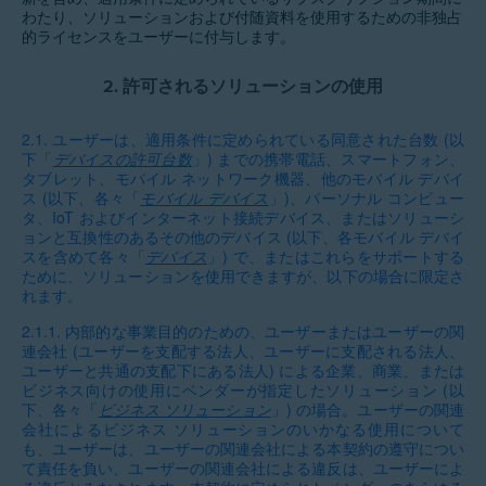
わたり、ソリューションおよび付随資料を使用するための非独占
的ライセンスをユーザーに付与します。
2.
許可されるソリューションの使用
2.1.
ユーザーは、適用条件に定められている同意された台数 (以
下「
デバイスの許可台数
」) までの携帯電話、スマートフォン、
タブレット、モバイル ネットワーク機器、他のモバイル デバイ
ス (以下、各々「
モバイル デバイス
」)、パーソナル コンピュー
タ、IoT およびインターネット接続デバイス、またはソリューシ
ョンと互換性のあるその他のデバイス (以下、各モバイル デバイ
スを含めて各々「
デバイス
」) で、またはこれらをサポートする
ために、ソリューションを使用できますが、以下の場合に限定さ
れます。
2.1.1.
内部的な事業目的のための、ユーザーまたはユーザーの関
連会社 (ユーザーを支配する法人、ユーザーに支配される法人、
ユーザーと共通の支配下にある法人) による企業、商業、または
ビジネス向けの使用にベンダーが指定したソリューション (以
下、各々「
ビジネス ソリューション
」) の場合。ユーザーの関連
会社によるビジネス ソリューションのいかなる使用について
も、ユーザーは、ユーザーの関連会社による本契約の遵守につい
て責任を負い、ユーザーの関連会社による違反は、ユーザーによ