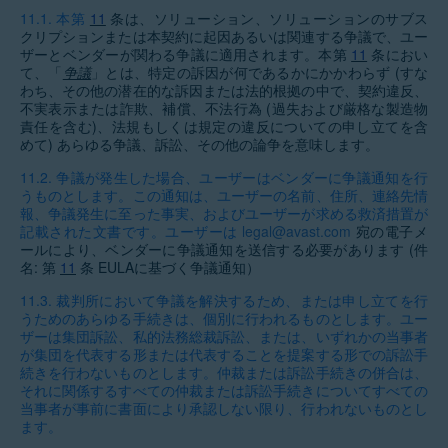
11.1.
本第
11
条は、ソリューション、ソリューションのサブス
クリプションまたは本契約に起因あるいは関連する争議で、ユー
ザーとベンダーが関わる争議に適用されます。本第
11
条におい
て、「
争議
」とは、特定の訴因が何であるかにかかわらず (すな
わち、その他の潜在的な訴因または法的根拠の中で、契約違反、
不実表示または詐欺、補償、不法行為 (過失および厳格な製造物
責任を含む)、法規もしくは規定の違反についての申し立てを含
めて) あらゆる争議、訴訟、その他の論争を意味します。
11.2.
争議が発生した場合、ユーザーはベンダーに争議通知を行
うものとします。この通知は、ユーザーの名前、住所、連絡先情
報、争議発生に至った事実、およびユーザーが求める救済措置が
記載された文書です。ユーザーは
legal@avast.com
宛の電子メ
ールにより、ベンダーに争議通知を送信する必要があります (件
名: 第
11
条
EULAに基づく争議通知）
11.3.
裁判所において争議を解決するため、または申し立てを行
うためのあらゆる手続きは、個別に行われるものとします。ユー
ザーは集団訴訟、私的法務総裁訴訟、または、いずれかの当事者
が集団を代表する形または代表することを提案する形での訴訟手
続きを行わないものとします。仲裁または訴訟手続きの併合は、
それに関係するすべての仲裁または訴訟手続きについてすべての
当事者が事前に書面により承認しない限り、行われないものとし
ます。