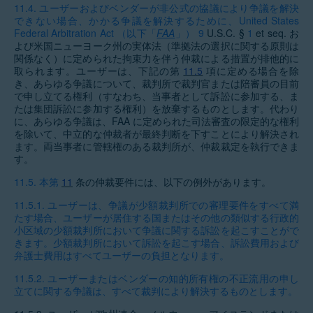
11.4.
ユーザーおよびベンダーが非公式の協議により争議を解決
できない場合、かかる争議を解決するために、United States
Federal Arbitration Act （以下「
FAA
」）
9
U.S.C. §
1
et seq. お
よび米国ニューヨーク州の実体法（準拠法の選択に関する原則は
関係なく）に定められた拘束力を伴う仲裁による措置が排他的に
取られます。ユーザーは、下記の第
11.5
項に定める場合を除
き、あらゆる争議について、裁判所で裁判官または陪審員の目前
で申し立てる権利（すなわち、当事者として訴訟に参加する、ま
たは集団訴訟に参加する権利）を放棄するものとします。代わり
に、あらゆる争議は、FAA に定められた司法審査の限定的な権利
を除いて、中立的な仲裁者が最終判断を下すことにより解決され
ます。両当事者に管轄権のある裁判所が、仲裁裁定を執行できま
す。
11.5.
本第
11
条の仲裁要件には、以下の例外があります。
11.5.1.
ユーザーは、争議が少額裁判所での審理要件をすべて満
たす場合、ユーザーが居住する国またはその他の類似する行政的
小区域の少額裁判所において争議に関する訴訟を起こすことがで
きます。少額裁判所において訴訟を起こす場合、訴訟費用および
弁護士費用はすべてユーザーの負担となります。
11.5.2.
ユーザーまたはベンダーの知的所有権の不正流用の申し
立てに関する争議は、すべて裁判により解決するものとします。