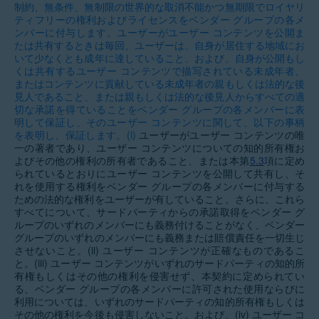
制約、無条件、無制限の世界的な取消不能かつ無期限でロイヤリ
ティフリーの権利およびライセンスをベンダー グループの各メ
ンバーに付与します。ユーザーがユーザー コンテンツを公開ま
たは共有するときは毎回、ユーザーは、自身が居住する地域にお
いて少なくとも成年に達していること、および、自身が公開もし
くは共有するユーザー コンテンツで描写されている未成年者、
またはコンテンツに貢献している未成年者の親もしくは法的な後
見人であること、または親もしくは法的な後見人からすべての適
切な承諾を得ていることをベンダー グループの各メンバーに表
明して保証し、そのユーザー コンテンツに関して、以下の事柄
を表明し、保証します。
(i)
ユーザーがユーザー コンテンツの唯
一の著者であり、ユーザー コンテンツについての知的所有権お
よびその他の権利の所有者であること、または本第
5.3
項に定め
られているとおりにユーザー コンテンツを公開して共有し、そ
れを使用する権利をベンダー グループの各メンバーに付与する
ための法的な権利をユーザーが有していること。さらに、これら
すべてについて、サードパーティからの承諾取得をベンダー グ
ループのいずれのメンバーにも義務付けることがなく、ベンダー
グループのいずれのメンバーにも義務または賠償責任を一切生じ
させないこと。(ii) ユーザー コンテンツが正確なものであるこ
と。(iii) ユーザー コンテンツがいずれのサードパーティの知的所
有権もしくはその他の権利を侵害せず、本契約に定められてい
る、ベンダー グループの各メンバーに許可された使用ならびに
利用については、いずれのサードパーティの知的所有権もしくは
その他の権利を今後も侵害しないこと。および、(iv) ユーザー コ