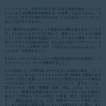
5.1.
ユーザーは、本契約の第
2
条に定める場合を除き、ソリュー
ションまたは付随資料を複製あるいは使用してはなりません。ユ
ーザーは、以下の行為を許可されず、いかなるサードパーティに
対しても許可できません。
5.1.1.
適用される条件によって指定される数を超えるデバイス上
で、またはかかるデバイスに対して、本件ソリューションに関連
してベンダーが提供する認証コード、ライセンス番号、ユーザー
名とパスワードの組み合わせ、またはその他のアクティベーショ
ン コードもしくは番号（以下「
アクティベーション コード
」と
いいます）を使用すること。
5.1.2.
ベンダーまたはベンダーの指定担当者以外の当事者に、ア
クティベーション コードを開示すること。
5.1.3.
法律によって明示的に許可されている場合を除き、
（i）
ソ
リューションまたはソリューションの一部（関連する悪意のある
コード（下記に定義）シグネチャおよび悪意のあるコード検出ル
ーチンを含む）のリバース エンジニアリング、逆アセンブル、
逆コンパイル、移転、再構築、変換、抽出、または
（ii）
ソリュ
ーション（関連する悪意のあるコード シグネチャおよび悪意の
あるコード検出ルーチンを含む）の変更、修正、改造を行うこ
と。「
悪意のあるコード
」とは、特定のイベントの発生におい
て、または特定の措置を取ったもしくは取れなかった際に、また