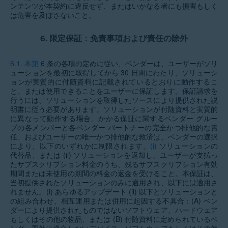
ンテンツが本契約に違反せず、またはいかなる者にも損害もしく
は危害を及ぼさないこと。
6.
限定保証：免責事項および責任の除外
6.1.
本第
6
条の各項の定めに従い、ベンダーは、ユーザーがソリ
ューションを最初に取得してから 30 日間にわたり、ソリューシ
ョンが実質的に付随資料に記載されているとおりに動作するこ
と、または使用できることをユーザーに保証します。保証請求を
行うには、ソリューションを取得したソースにより提供された説
明書に従う必要があります。ソリューションが付随資料と実質的
に異なって動作する場合、かかる保証に関するベンダー グルー
プの各メンバーと各ベンダー パートナーの完全かつ排他的な責
任、およびユーザーの唯一かつ排他的な救済は、ベンダーの選択
により、以下のいずれかに制限されます。
(i)
ソリューションの
代替品、または (ii) ソリューションを返却し、ユーザーが支払っ
たサブスクリプション料金のうち、残るサブスクリプション有効
期間または未使用の期間の料金の返金を受けること。本保証は、
当初提供されたソリューションのみに適用され、以下には適用さ
れません。(i) あらゆるアップデート (ii) 以下とソリューションと
の組み合わせ、相互運用または併用に起因する不具合：(A) ベン
ダーにより提供されたものではないソフトウェア、ハードウェア
もしくはその他の物品、または (B) 付随資料に定められているベ