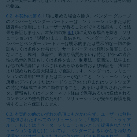
ンダー要件に適合しないデバイス、ソフトウェアもしくはその他
の物品。
6.2.
本契約の第
6.1
項に定める場合を除き、ベンダー グループ
のメンバーとベンダー パートナーは、ソリューションまたは付
随資料の使用によりユーザーが得ることができる性能もしくは結
果を保証しません。本契約の第
6.1
項に定める場合を除き、ソリ
ューションは「現状のまま」提供され、ベンダー グループのメ
ンバーとベンダー パートナーは明示的または黙示的な一切の保
証もしくは条件を付与せず、サードパーティの権利を侵害してい
ないこと、権利、商品性、適切な品質あるいは特定目的への適合
性の黙示的保証もしくは条件を含む、制定法、慣習法、法学また
は他の法理論により示されるあらゆる条件および保証を、法律に
より認められる最大限度まで否認します。ベンダーは、ソリュー
ションの運用に中断またはエラーがないこと、ソリューションが
所定のデバイスまたはハードウェアおよび/またはソフトウェア
の特定の構成で正常に動作すること、あるいは選択されたデー
タ、情報もしくはインターネット経由で保存あるいは送信される
コンテンツの整合性のために、ソリューションが完全な保護を提
供することを保証しません。
6.3.
本契約の他のいずれの条項にもかかわらず、ユーザーに無料
で提供されたすべてのソリューション (「無料」、「トライア
ル」、もしくは「ベータ」ソリューションとして提供されたソリ
ューションを含む) については、ベンダーによるいかなる種類の
保証およびサポートまたはその他のサービスも提供されず、「現