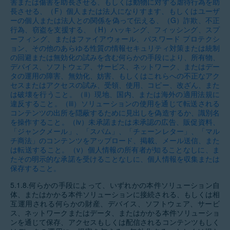
害または傷害を助長させる、もしくは動物に対する虐待行為を助
長させる、（F）個人または法人になりすます、もしくはユーザ
ーの個人または法人との関係を偽って伝える、（G）詐欺、不正
行為、窃盗を支援する、（H）ハッキング、フィッシング、スプ
ーフィング、またはファイアウォール、パスワード プロテクシ
ョン、その他のあらゆる性質の情報セキュリティ対策または統制
の回避または無効化の試みを含む何らかの手段により、所有物、
デバイス、ソフトウェア、サービス、ネットワーク、またはデー
タの運用の障害、無効化、妨害、もしくはこれらへの不正なアク
セスまたはアクセスの試み、受領、使用、コピー、改ざん、また
は破壊を行うこと。（ii）現地、国内、または海外の適用法規に
違反すること。（iii）ソリューションの使用を通じて転送される
コンテンツの出所を隠蔽するために見出しを偽造するか、識別名
を操作すること。（iv）未承諾または未承認の広告、販促資料、
「ジャンクメール」、「スパム」、「チェーンレター」、「マル
チ商法」のコンテンツをアップロード、掲載、メール送信、また
は転送すること。（v）個人情報の所有者が知ることなしに、ま
たその明示的な承諾を受けることなしに、個人情報を収集または
保存すること。
5.1.8.
何らかの手段によって、いずれかの本件ソリューション自
体、またはかかる本件ソリューションに接続される、もしくは相
互運用される何らかの財産、デバイス、ソフトウェア、サービ
ス、ネットワークまたはデータ、またはかかる本件ソリューショ
ンを通じて保存、アクセスもしくは配信されるコンテンツもしく