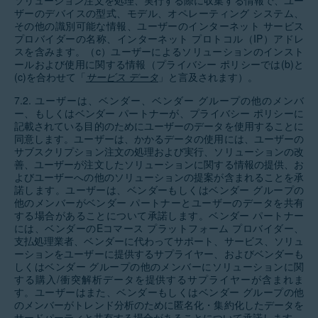
ソリューション注文を処理、実行する際に収集する情報で、ユー
ザーのデバイスの型式、モデル、オペレーティング システム、
その他の識別可能な情報、ユーザーのインターネット サービス
プロバイダーの名称、インターネット プロトコル（IP）アドレ
スを含みます。（c）ユーザーによるソリューションのインスト
ールおよび使用に関する情報（プライバシー ポリシーでは(b)と
(c)を合わせて「
サービス データ
」と言及されます）。
7.2.
ユーザーは、ベンダー、ベンダー グループの他のメンバ
ー、もしくはベンダー パートナーが、プライバシー ポリシーに
記載されている目的のためにユーザーのデータを使用することに
同意します。ユーザーは、かかるデータの使用には、ユーザーの
サブスクリプション注文の処理および実行、ソリューションの改
善、ユーザーが注文したソリューションに関する情報の提供、お
よびユーザーへの他のソリューションの提案が含まれることを承
諾します。ユーザーは、ベンダーもしくはベンダー グループの
他のメンバーがベンダー パートナーとユーザーのデータを共有
する場合があることについて承諾します。ベンダー パートナー
には、ベンダーのEコマース プラットフォーム プロバイダー、
支払処理業者、ベンダーに代わってサポート、サービス、ソリュ
ーションをユーザーに提供するサプライヤー、およびベンダーも
しくはベンダー グループの他のメンバーにソリューションに関
する購入/衝突解析データを提供するサプライヤーが含まれま
す。ユーザーはまた、ベンダーもしくはベンダー グループの他
のメンバーがトレンド分析のために匿名化・集約化したデータを
サードパーティと共有する場合があることについて承諾します。