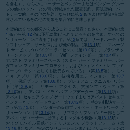
を含む）、ならびにユーザーとベンダーまたはベンダー グルー
プの他のメンバーとの間で締結された販売契約、再販契約、パー
トナー契約、その他の契約、ならびに第
2
条および付随資料に記
述されているその他の制限を集合的に意味します。
本契約は 2 つの部分から成ることにご留意ください。本契約の第
1
条から第
12
条は下記に挙げられているものを含め、すべての
ソリューションに適用されます。第
13
条では、サードパーティ製
ソフトウェア、サービスおよび他の製品（第
13.1
項）、マネージ
ド サービス プロバイダー ライセンス（第
13.2
項）、ブラウザ ク
リーンアップ（第
13.3
項）、WiFi ファインダー（第
13.4
項）、
アバスト ファミリースペース（スター ガード ファミリー、ボー
ダフォン ファミリー プロテクト、およびウィンド・トレ ファミ
リー プロテクトとしても販売されている）（第
13.5
項）、モバ
イル アプリ（第
13.6
項）、技術者用エディション（第
13.7
項）、保証プラン（第
13.8
項）、プレミアム テクニカル サポー
ト（第
13.9
項）、リモート アクセス、支援ソフトウェア（第
13.10
項）、アバスト ドライバ アップデーター（第
13.11
項）、
アバスト セキュア ウェブ ゲートウェイまたはアバスト セキュア
インターネット ゲートウェイ（第
13.12
項）、特定のHMAサービ
ス（第
13.13
項）、ベンダーの仮想プライベート ネットワーク ソ
リューション（第
13.14
項）、 サブスクリプションの一部として
アバストがユーザーに提供するドングルや機器（第
13.15
項）、
およびモバイル脅威インテリジェンス プラットフォーム（第
13.16
項）など、特定のソリューションまたはソリューションの