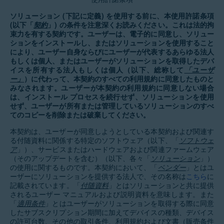
ソリューション (下記に定義) を使用する前に、本使用許諾条項
(以下「
契約
」) の条件を注意深くお読みください。これは法的拘
束力を有する契約です。ユーザーは、電子的に同意し、ソリュー
ションをインストールし、またはソリューションを使用すること
により、ユーザー自身ならびにユーザーが代表するあらゆる法人
もしくは個人、またはユーザーがソリューションを取得したデバ
イスを所有する法人もしくは個人（以下、総称して
「ユーザ
ー」
）に代わって、本契約のすべての利用規約に同意したものと
みなされます。ユーザーが本契約の利用規約に同意しない場合
は、インストール プロセスを続行せず、ソリューションを使用
せず、ユーザーが所有または管理しているソリューションのすべ
てのコピーを削除または破棄してください。
本契約は、ユーザーが同意しようとしている本契約および関連す
る付随資料に関係する特定のソフトウェア（以下、「
ソフトウェ
ア
」）、サービスまたはハードウェアおよび関連ファームウェア
（そのアップデートを含む）（以下、各々「
ソリューション
」）
の使用に関するものです。本契約において、「
ベンダー
」とはユ
ーザーにソリューションを提供する法人で、その名称は
こちら
に
記載されています。「
付随資料
」とはソリューションと共に提供
されるユーザー マニュアルおよび説明資料を意味します。また
「
適用条件
」とはユーザーがソリューションを取得する際に同意
したサブスクリプション期間に加えてデバイスの種類、デバイス
の許可台数、その他の取引条件、利用規約および文書（販売条件