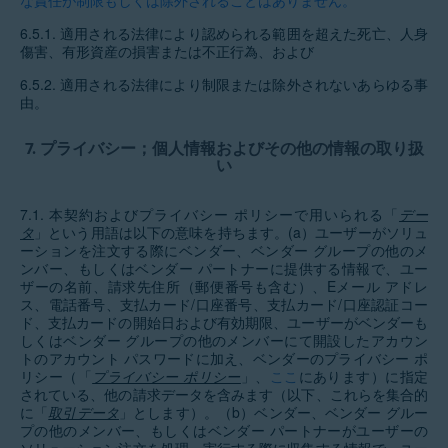
な責任が制限もしくは除外されることはありません。
6.5.1.
適用される法律により認められる範囲を超えた死亡、人身
傷害、有形資産の損害または不正行為、および
6.5.2.
適用される法律により制限または除外されないあらゆる事
由。
7.
プライバシー；個人情報およびその他の情報の取り扱
い
7.1.
本契約およびプライバシー ポリシーで用いられる「
デー
タ
」という用語は以下の意味を持ちます。(a）ユーザーがソリュ
ーションを注文する際にベンダー、ベンダー グループの他のメ
ンバー、もしくはベンダー パートナーに提供する情報で、ユー
ザーの名前、請求先住所（郵便番号も含む）、Eメール アドレ
ス、電話番号、支払カード/口座番号、支払カード/口座認証コー
ド、支払カードの開始日および有効期限、ユーザーがベンダーも
しくはベンダー グループの他のメンバーにて開設したアカウン
トのアカウント パスワードに加え、ベンダーのプライバシー ポ
リシー（「
プライバシー ポリシー
」、
ここ
にあります）に指定
されている、他の請求データを含みます（以下、これらを集合的
に「
取引データ
」とします）。（b）ベンダー、ベンダー グルー
プの他のメンバー、もしくはベンダー パートナーがユーザーの