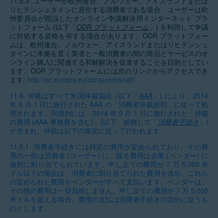
11.5.3.
ユーザーが欧州連合、ノルウェー、アイスランドまたは
リヒテンシュタインに居住する消費者である場合、ユーザーは欧
州委員会が開設したオンライン争議解決用インターネット プラ
ットフォーム (以下「
ODR プラットフォーム
」) を利用して争議
に対処する資格を有する場合があります。ODR プラットフォー
ムは、欧州連合、ノルウェー、アイスランドまたはリヒテンシュ
タインに本拠を置く業者と一般消費者の間の商品とサービスのオ
ンライン購入に関連する和解解決を促進することを目的としてい
ます。ODR プラットフォームには次のリンクからアクセスでき
ます:
http://ec.europa.eu/consumers/odr/
.
11.6.
仲裁はすべて米国仲裁協会 (以下「
AAA
」) により、2014
年 9 月 1 日に施行された AAA の「消費者仲裁規則」に従って処
理されます。同規則には、2014 年 9 月 1 日に施行された「仲裁
の費用 (AAA 事務費を含む)」(以下、総称して「
消費者手続き
」)
が含まれ、仲裁は以下の規定に従って行われます。
11.6.1.
消費者手続きには特定の費用が定められており、その費
用の一部は消費者 (ユーザー) に、残る費用は企業 (ベンダー) に
個別に割り当てられています。申し立ての費用が 7 万 5,000 米
ドル以下の場合は、消費者に割り当てられた費用を含め、これら
の定められた費用をベンダーがすべて支払います。ベンダーは、
その他の費用は一切負担しません。申し立ての費用が 7 万 5,000
米ドルを超える場合、費用の支払は消費者手続きの定めに従うも
のとします。