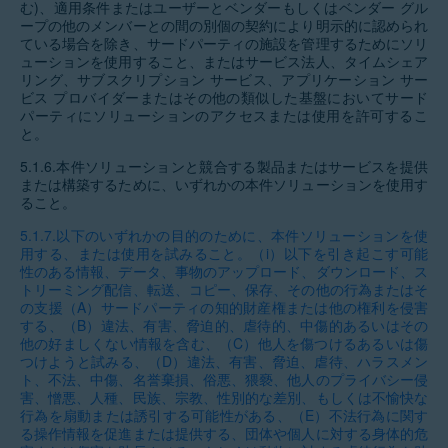
む)、適用条件またはユーザーとベンダーもしくはベンダー グル
ープの他のメンバーとの間の別個の契約により明示的に認められ
ている場合を除き、サードパーティの施設を管理するためにソリ
ューションを使用すること、またはサービス法人、タイムシェア
リング、サブスクリプション サービス、アプリケーション サー
ビス プロバイダーまたはその他の類似した基盤においてサード
パーティにソリューションのアクセスまたは使用を許可するこ
と。
5.1.6.
本件ソリューションと競合する製品またはサービスを提供
または構築するために、いずれかの本件ソリューションを使用す
ること。
5.1.7.
以下のいずれかの目的のために、本件ソリューションを使
用する、または使用を試みること。（i）以下を引き起こす可能
性のある情報、データ、事物のアップロード、ダウンロード、ス
トリーミング配信、転送、コピー、保存、その他の行為またはそ
の支援（A）サードパーティの知的財産権または他の権利を侵害
する、（B）違法、有害、脅迫的、虐待的、中傷的あるいはその
他の好ましくない情報を含む、（C）他人を傷つけるあるいは傷
つけようと試みる、（D）違法、有害、脅迫、虐待、ハラスメン
ト、不法、中傷、名誉棄損、俗悪、猥褻、他人のプライバシー侵
害、憎悪、人種、民族、宗教、性別的な差別、もしくは不愉快な
行為を扇動または誘引する可能性がある、（E）不法行為に関す
る操作情報を促進または提供する、団体や個人に対する身体的危