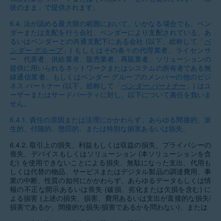
状のまま」で提供されます。
6.4.
法が認める最大限の範囲において、いかなる場合でも、ベン
ダーまたは支配を行う会社、ベンダーにより支配されている、あ
るいはベンダーとの共通支配下にある会社 (以下、総称して「
ベ
ンダー グループ
」) もしくはその各々の代理業者、ライセンサ
ー、代表者、供給業者、販売業者、再販業者、ソリューションの
提供に用いられるネットワークまたはシステムの所有者である無
線通信業者、もしくはベンダー グループのメンバーの他のビジ
ネス パートナー (以下、総称して「
ベンダー パートナー
」) はユ
ーザーまたはサードパーティに対し、以下について責任を負いま
せん。
6.4.1.
責任の原因または法理にかかわらず、あらゆる間接的、派
生的、付随的、懲罰的、または特別な損害あるいは損失。
6.4.2.
取引上の損失、利益もしくは収益の損失、プライバシーの
喪失、デバイスもしくはソリューション (本ソリューションを含
む) を使用できないことによる損失、無駄になった支出、代用も
しくは代替の物品、サービスまたはデジタル製品の調達費用、事
業の中断、性質の如何にかかわらず、あらゆるデータもしくは情
報の不正な開示あるいは喪失 (破損、劣化または欠損を含む) に
よる損害 (上述の損失、損害、費用あるいは支出が直接的な損失/
損害であるか、間接的な損失/損害であるかを問わない)、または