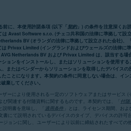
する前に、本使用許諾条項 (以下「
契約
」) の条件を注意深くお
vast Software s.r.o. (チェコ共和国の法律に準拠し
herlands BV (オランダの法律に準拠して設立された会社)、「H
Privax Limited (イングランドおよびウェールズの法律
.、AVG Netherlands BV および Privax Limited は、該当
ーションをインストールし、またはソリューションを使用する
、またはベンダーからソリューションを取得したデバイスの所
したことになります。本契約の条件に同意しない場合は、イン
は破棄してください。
ーザーにより使用される一定のソフトウェアまたはサービス (
および関連する付随資料に関するものです。本契約では、「
付随
と説明書を意味し、「
適用条件
」とは、ライセンス期間、および
文書にて説明されているデバイスのタイプ、デバイスの許可
ージョンに関し、ユーザーにより以前に締結されたすべての