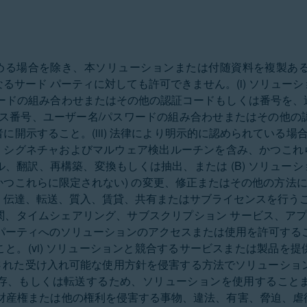
条に定める場合を除き、本ソリューションまたは付随資料を複製
るサード パーティに対しても許可できません。(i) ソリュー
ワードの組み合わせまたはその他の認証コードもしくは番号を、
イセンス番号、ユーザー名/パスワードの組み合わせまたはその他
開示すること。(iii) 法律により明示的に認められている場合
ア シグネチャおよびマルウェア検出ルーチンを含み、かつこれら
翻訳、再構築、変換もしくは抽出、または (B) ソリューシ
これらに限定されない) の変更、修正またはその他の方法によ
伝達、転送、質入、賃貸、共有またはサブライセンスを行うこと
、タイムシェアリング、サブスクリプション サービス、アプ
パーティへのソリューションのアクセスまたは使用を許可する
と。(vi) ソリューションと競合するサービスまたは製品を
開された受け入れ可能な使用方針を侵害する方法でソリューションを
存、もしくは転送するため、ソリューションを使用すること
的財産権または他の権利を侵害する事物、違法、有害、脅迫、虐