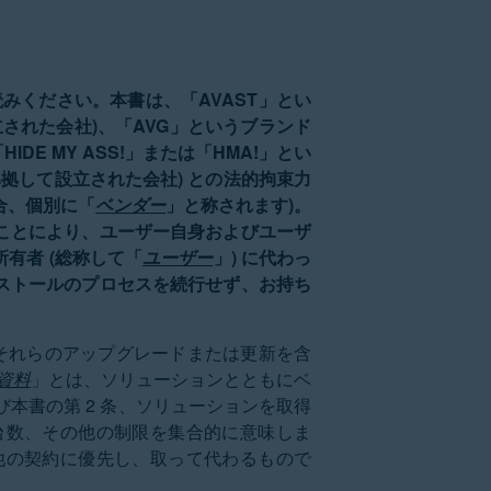
読みください。本書は、「AVAST」とい
て設立された会社)、「AVG」というブランド
IDE MY ASS!」または「HMA!」とい
に準拠して設立された会社) との法的拘束力
する場合、個別に「
ベンダー
」と称されます)。
ことにより、ユーザー自身およびユーザ
有者 (総称して「
ユーザー
」) に代わっ
ストールのプロセスを続行せず、お持ち
それらのアップグレードまたは更新を含
資料
」とは、ソリューションとともにベ
本書の第 2 条、ソリューションを取得
台数、その他の制限を集合的に意味しま
他の契約に優先し、取って代わるもので