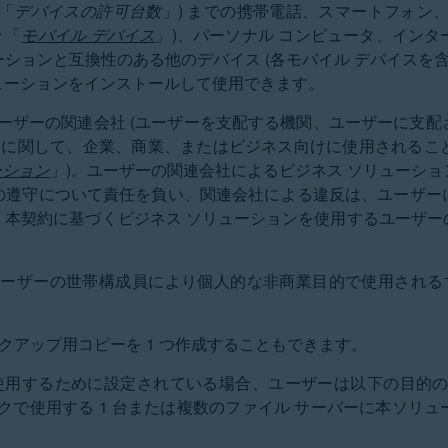
下「
デバイスの許可台数
」) までの携帯電話、スマートフォン
々「
モバイル デバイス
」)、パーソナル コンピュータ、イン
ションと互換性のある他のデバイス (各モバイル デバイスを
ューションをインストールして使用できます。
たはユーザーの関連会社 (ユーザーを支配する機関、ユーザーに
目的に関して、企業、商業、またはビジネス向けに使用されるこ
ーション
」)。ユーザーの関連会社によるビジネス ソリューシ
の遵守について責任を負い、関連会社による違反は、ユーザー
、本契約に基づくビジネス ソリューションを使用するユーザー
たはユーザーの世帯構成員により個人的な非商業目的で使用される
。
ックアップ用コピーを 1 つ作成することもできます。
使用するために設定されている場合、ユーザーは以下の目的のいず
ークで使用する 1 台または複数のファイル サーバーに本ソ