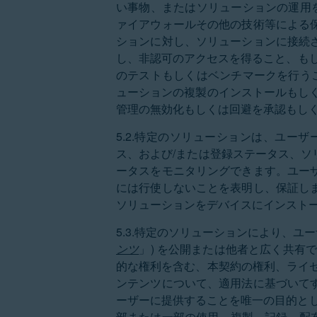
い事物、またはソリューションの運用を
ァイアウォールその他の技術等による
ションに対し、ソリューションに接続
し、非認可のアクセスを得ること、もし
のテストもしくはベンチマークを行うこ
ューションの複製のインストールもし
管理の無効化もしくは回避を承認もし
5.2.特定のソリューションは、ユー
ス、および/または登録ステータス、
ータスをモニタリングできます。ユー
には行使しないことを表明し、保証し
ソリューションをデバイスにインスト
5.3.特定のソリューションにより、
ンツ
」) を公開または他者と広く共有
的な権利を含む、本契約の権利、ライ
ンテンツについて、適用法に基づいて
ーザーに提供することを唯一の目的とし
部または一部の使用、複製、記録、配布