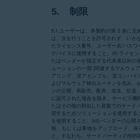
5.
制限
5.1.ユーザーは、本契約の第 2 
は、次を行うことを許可されず、いかな
たライセンス番号、ユーザー名/パス
デバイスに使用すること。(ii) ラ
たはベンダーが指定する代表者以外の者に
ューションの一部 (関連するマルウェ
アリング、逆アセンブル、逆コンパイル、
よびマルウェア検出ルーチンを含み、かつ
ンの公開、再販売、配布、放送、伝送、
に認可された場合を除き、サービス機関
たはその他の類似した基盤でのサード 
理するためソリューションを使用するこ
を使用すること。(vii) ベンダーの公
報、もしくは事物をアップロード、保
と。すなわち、サード パーティの知