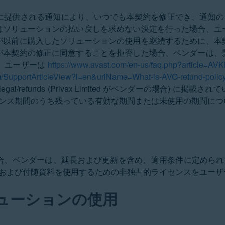
提供される通知により、いつでも本契約を修正でき、通知の日
はソリューションの払い戻しを求めない決定を行った場合、ユ
が以前に購入したソリューションの使用を継続するために、本
が本契約の修正に同意することを拒否した場合、ベンダーは、
、ユーザーは
https://www.avast.com/en-us/faq.php?article=‌AV
om/SupportArticleView?l‌=en&urlName=What-is-AVG-refund-polic
legal/refunds
(Privax Limited がベンダーの場合) に
センス期間のうち残っている有効な期間または未使用の期間につ
合、ベンダーは、延長および更新を含め、適用条件に定められて
ンおよび付随資料を使用するための非独占的ライセンスをユー
ューションの使用