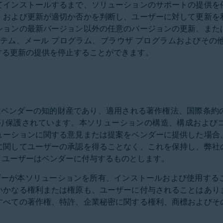
てインストールするまで、ソリューションのサポートの提供を
、および更新が適切か否かを判断し、ユーザーに対して更新を
ションの最新バージョン以外の任意のバージョンの更新、また
ステム、メール プログラム、ブラウザ プログラムおよびその
する更新の提供を停止することができます。
料はベンダーの知的財産であり、適用される著作権法、国際条
り保護されています。本ソリューションの構造、構成および
ューションに関する意見または提案をベンダーに提供した場合
に関してユーザーの承認を得ることなく、これを保持し、弊社
、ユーザーはベンダーに付与するものとします。
ーザーが本ソリューションを所有、インストールおよび使用す
いかなる権利または権原も、ユーザーに付与されることはあり
すべての著作権、特許、企業秘密に関する権利、商標およびそ