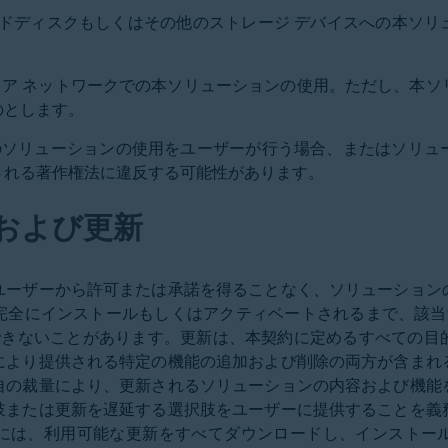
のハードディスクもしくはその他のストレージ デバイスへの本ソ
カル エリア ネットワークでの本ソリューションの使用。ただし、
のとします。
外のソリューションの使用をユーザーが行う場合、またはソリ
される著作権法に違反する可能性があります。
および更新
ユーザーから許可または承諾を得ることなく、ソリューション
完全にインストールもしくはアクティベートされるまで、該当す
用できないことがあります。更新は、本契約に定めるすべての目
により提供される特定の機能の追加および削除の両方が含まれ
自の裁量により、更新されるソリューションの内容および機能
肢または更新を遅延する選択肢をユーザーに提供することを義
には、利用可能な更新をすべてダウンロードし、インストー