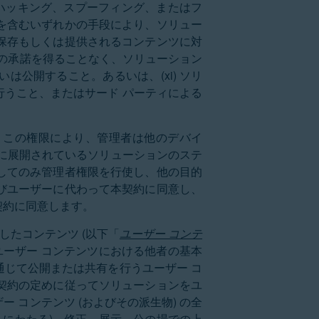
 ハッキング、スプーフィング、またはフ
を含むいずれかの手段により、ソリュー
保存もしくは提供されるコンテンツに対
らの承諾を得ることなく、ソリューション
公開すること。あるいは、(xi) ソリ
うこと、またはサード パーティによる
す。この権限により、管理者は他のデバイ
に展開されているソリューションのステ
してのみ管理者権限を行使し、他の目的
びユーザーに代わって本契約に同意し、
契約に同意します。
したコンテンツ (以下「
ユーザー コンテ
ユーザー コンテンツにおける他者の基本
じて公開または共有を行うユーザー コ
契約の定めに従ってソリューションをユ
コンテンツ (およびその派生物) の全
ルにわたる)、修正、展示、公の場での上