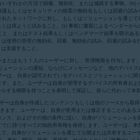
いずれかの方法で損傷、無効化、または減損する事物。(ix)
保護もしくはセキュリティの措置の無効化もしくは回避の試み
されたネットワークに対し、もしくはソリューションを通じて
くは得ようと試みること。(x) 事前に書面によるベンダーか
と、またはテスト結果もしくはベンチマーク結果を開示あるいは
くは使用の管理の無効化、回避、無効化の試み、回避の試みを行
くは支援すること。
ザーまたはもう 1 人のユーザーに対し、管理権限を付与しま
ソリューションの通知、ならびにメッセージなど、他のデバイス
ザーは、自身が認可されているデバイスとソリューションに関
ます。また、ユーザーは自身が管理するデバイスの所有者およ
ールする権限を持つことを表明して保証し、彼らに代わって本
ユーザーは自身が作成したコンテンツもしくは他のソースから取得
できます。ユーザーは、自身が使用または修正することのある
センス、およびその他の条件に従い、自身がソリューションを通
すでに持つすべての知的所有権を保持します。ユーザーは、本
て、自身がソリューションを通じて公開または共有するユーザー 
、再生、開示、販売、再販売、サブライセンス (複数のレベ