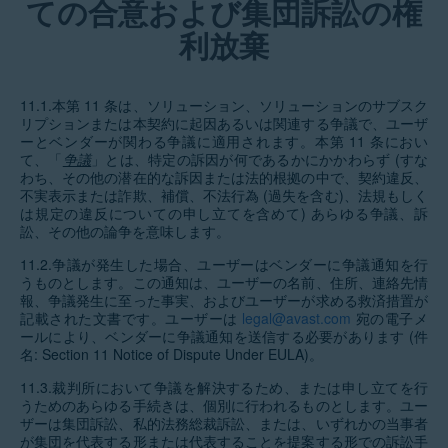
ての合意および集団訴訟の権
利放棄
11.1.本第 11 条は、ソリューション、ソリューションのサブスク
リプションまたは本契約に起因あるいは関連する争議で、ユーザ
ーとベンダーが関わる争議に適用されます。本第 11 条におい
て、「
争議
」とは、特定の訴因が何であるかにかかわらず (すな
わち、その他の潜在的な訴因または法的根拠の中で、契約違反、
不実表示または詐欺、補償、不法行為 (過失を含む)、法規もしく
は規定の違反についての申し立てを含めて) あらゆる争議、訴
訟、その他の論争を意味します。
11.2.争議が発生した場合、ユーザーはベンダーに争議通知を行
うものとします。この通知は、ユーザーの名前、住所、連絡先情
報、争議発生に至った事実、およびユーザーが求める救済措置が
記載された文書です。ユーザーは
legal@avast.com
宛の電子メ
ールにより、ベンダーに争議通知を送信する必要があります (件
名: Section 11 Notice of Dispute Under EULA)。
11.3.裁判所において争議を解決するため、または申し立てを行
うためのあらゆる手続きは、個別に行われるものとします。ユー
ザーは集団訴訟、私的法務総裁訴訟、または、いずれかの当事者
が集団を代表する形または代表することを提案する形での訴訟手