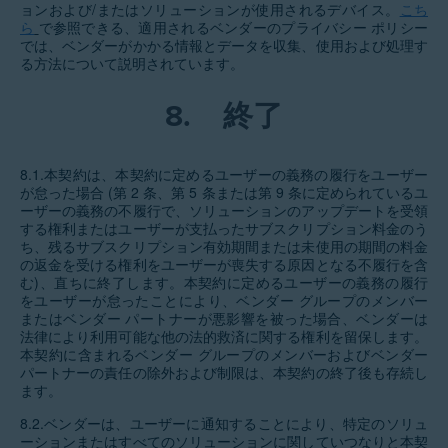
ョンおよび/またはソリューションが使用されるデバイス。
こち
ら
で参照できる、適用されるベンダーのプライバシー ポリシー
では、ベンダーがかかる情報とデータを収集、使用および処理す
る方法について説明されています
。
8.
終了
8.1.本契約は、本契約に定めるユーザーの義務の履行をユーザー
が怠った場合 (第 2 条、第 5 条または第 9 条に定められているユ
ーザーの義務の不履行で、ソリューションのアップデートを受領
する権利またはユーザーが支払ったサブスクリプション料金のう
ち、残るサブスクリプション有効期間または未使用の期間の料金
の返金を受ける権利をユーザーが喪失する原因となる不履行を含
む)、直ちに終了します。本契約に定めるユーザーの義務の履行
をユーザーが怠ったことにより、ベンダー グループのメンバー
またはベンダー パートナーが悪影響を被った場合、ベンダーは
法律により利用可能な他の法的救済に関する権利を留保します。
本契約に含まれるベンダー グループのメンバーおよびベンダー
パートナーの責任の除外および制限は、本契約の終了後も存続し
ます。
8.2.ベンダーは、ユーザーに通知することにより、特定のソリュ
ーションまたはすべてのソリューションに関していつなりと本契