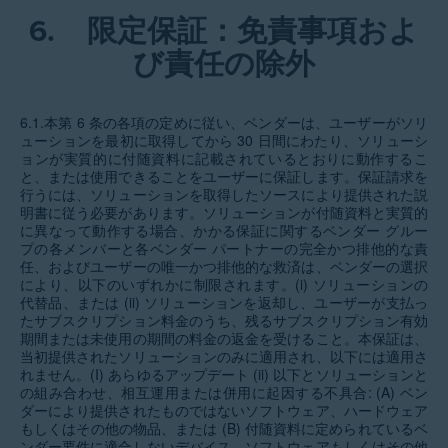
6.
限定保証：免責事項およ
び責任の除外
6.1.本第 6 条の各項の定めに従い、ベンダーは、ユーザーがソリ
ューションを最初に取得してから 30 日間にわたり、ソリューシ
ョンが実質的に付随資料に記載されているとおりに動作するこ
と、または使用できることをユーザーに保証します。保証請求を
行うには、ソリューションを取得したソースにより提供された説
明書に従う必要があります。ソリューションが付随資料と実質的
に異なって動作する場合、かかる保証に関するベンダー グルー
プの各メンバーと各ベンダー パートナーの完全かつ排他的な責
任、およびユーザーの唯一かつ排他的な救済は、ベンダーの選択
により、以下のいずれかに制限されます。(i) ソリューションの
代替品、または (ii) ソリューションを返却し、ユーザーが支払っ
たサブスクリプション料金のうち、残るサブスクリプション有効
期間または未使用の期間の料金の返金を受けること。本保証は、
当初提供されたソリューションのみに適用され、以下には適用さ
れません。(I) あらゆるアップデート (ii) 以下とソリューションと
の組み合わせ、相互運用または併用に起因する不具合: (A) ベン
ダーにより提供されたものではないソフトウェア、ハードウェア
もしくはその他の物品、または (B) 付随資料に定められているベ
ンダー要件に適合しないデバイス、ソフトウェアもしくはその他