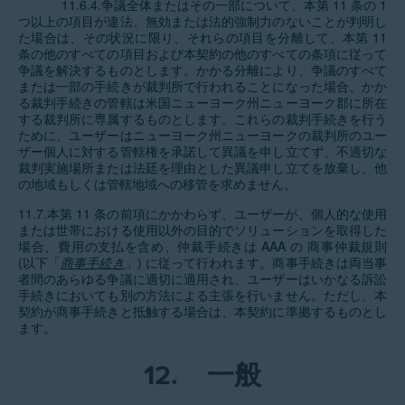
11.6.4.争議全体またはその一部について、本第 11 条の 1
つ以上の項目が違法、無効または法的強制力のないことが判明し
た場合は、その状況に限り、それらの項目を分離して、本第 11
条の他のすべての項目および本契約の他のすべての条項に従って
争議を解決するものとします。かかる分離により、争議のすべて
または一部の手続きが裁判所で行われることになった場合、かか
る裁判手続きの管轄は米国ニューヨーク州ニューヨーク郡に所在
する裁判所に専属するものとします。これらの裁判手続きを行う
ために、ユーザーはニューヨーク州ニューヨークの裁判所のユー
ザー個人に対する管轄権を承諾して異議を申し立てず、不適切な
裁判実施場所または法廷を理由とした異議申し立てを放棄し、他
の地域もしくは管轄地域への移管を求めません。
11.7.本第 11 条の前項にかかわらず、ユーザーが、個人的な使用
または世帯における使用以外の目的でソリューションを取得した
場合、費用の支払を含め、仲裁手続きは AAA の 商事仲裁規則
(以下「
商事手続き
」) に従って行われます。商事手続きは両当事
者間のあらゆる争議に適切に適用され、ユーザーはいかなる訴訟
手続きにおいても別の方法による主張を行いません。ただし、本
契約が商事手続きと抵触する場合は、本契約に準拠するものとし
ます。
12.
一般