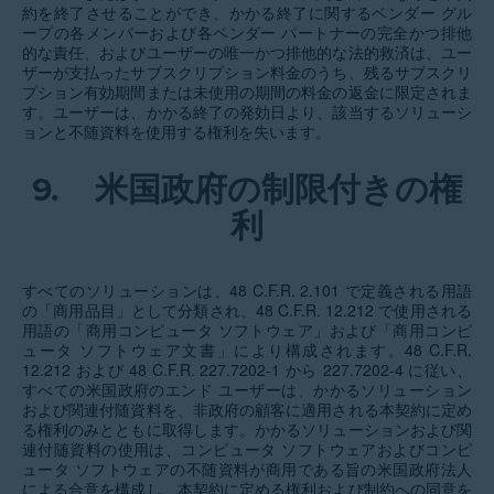
約を終了させることができ、かかる終了に関するベンダー グル
ープの各メンバーおよび各ベンダー パートナーの完全かつ排他
的な責任、およびユーザーの唯一かつ排他的な法的救済は、ユー
ザーが支払ったサブスクリプション料金のうち、残るサブスクリ
プション有効期間または未使用の期間の料金の返金に限定されま
す。ユーザーは、かかる終了の発効日より、該当するソリューシ
ョンと不随資料を使用する権利を失います。
9.
米国政府の制限付きの権
利
すべてのソリューションは、48 C.F.R. 2.101 で定義される用語
の「商用品目」として分類され、48 C.F.R. 12.212 で使用される
用語の「商用コンピュータ ソフトウェア」および「商用コンピ
ュータ ソフトウェア文書」により構成されます。48 C.F.R.
12.212 および 48 C.F.R. 227.7202-1 から 227.7202-4 に従い、
すべての米国政府のエンド ユーザーは、かかるソリューション
および関連付随資料を、非政府の顧客に適用される本契約に定め
る権利のみとともに取得します。かかるソリューションおよび関
連付随資料の使用は、コンピュータ ソフトウェアおよびコンピ
ュータ ソフトウェアの不随資料が商用である旨の米国政府法人
による合意を構成し、本契約に定める権利および制約への同意を