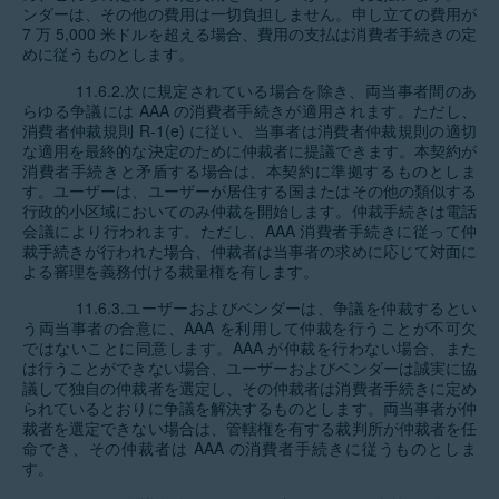
ンダーは、その他の費用は一切負担しません。申し立ての費用が
7 万 5,000 米ドルを超える場合、費用の支払は消費者手続きの定
めに従うものとします。
11.6.2.次に規定されている場合を除き、両当事者間のあ
らゆる争議には AAA の消費者手続きが適用されます。ただし、
消費者仲裁規則 R-1(e) に従い、当事者は消費者仲裁規則の適切
な適用を最終的な決定のために仲裁者に提議できます。本契約が
消費者手続きと矛盾する場合は、本契約に準拠するものとしま
す。ユーザーは、ユーザーが居住する国またはその他の類似する
行政的小区域においてのみ仲裁を開始します。仲裁手続きは電話
会議により行われます。ただし、AAA 消費者手続きに従って仲
裁手続きが行われた場合、仲裁者は当事者の求めに応じて対面に
よる審理を義務付ける裁量権を有します。
11.6.3.ユーザーおよびベンダーは、争議を仲裁するとい
う両当事者の合意に、AAA を利用して仲裁を行うことが不可欠
ではないことに同意します。AAA が仲裁を行わない場合、また
は行うことができない場合、ユーザーおよびベンダーは誠実に協
議して独自の仲裁者を選定し、その仲裁者は消費者手続きに定め
られているとおりに争議を解決するものとします。両当事者が仲
裁者を選定できない場合は、管轄権を有する裁判所が仲裁者を任
命でき、その仲裁者は AAA の消費者手続きに従うものとしま
す。