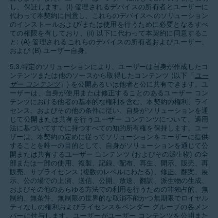
し、保証します。(I) 管理されるデバイスの所有者とユーザーに
代わって本契約に同意し、これらのデバイスへのソリューション
のインストールおよび/または使用を行うために必要となるすべ
ての権限を有しており、(ii) 以下に代わって本契約に同意するこ
と: (A) 管理されるこれらのデバイスの所有者およびユーザー、
および (B) ユーザー自身。
5.3.特定のソリューションにより、ユーザーは自身が作成したコ
ンテンツまたは他のソースから取得したコンテンツ (以下「
ユー
ザー コンテンツ
」) を公開あるいは他者と公に共有できます。ユ
ーザーは、自身が使用または修正することのあるユーザー コン
テンツにおける他者の基本的な権利を含む、本契約の権利、ライ
センス、およびその他の条件に従い、自身がソリューションを通
じて公開または共有を行うユーザー コンテンツについて、適用
法に基づいてすでに持つすべての知的所有権を保持します。ユー
ザーは、本契約の定めに従ってソリューションをユーザーに提供
することを唯一の目的として、自身がソリューションを通じて公
開または共有するユーザー コンテンツ (およびその派生物) の全
部または一部の使用、複製、記録、配布、再生、開示、販売、再
販売、サブライセンス (複数のレベルにわたる)、修正、翻案、展
示、公の場での上演、送信、公開、放送、翻訳、派生物の生成、
およびその他のあらゆる方法での利用を行うための非独占的、無
制約、無条件、無制限の世界的な取消不能かつ無期限でロイヤル
ティなしの権利およびライセンスをベンダー グループの各メン
バーに付与します。ユーザーがユーザー コンテンツを公開また