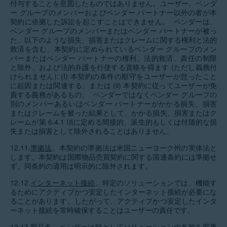
付与することを意図したものではありません。ユーザー、ベンダ
ー グループのメンバーおよびベンダー パートナー以外の者が本
契約に依拠した訴訟を起こすことはできません。 ベンダーは、
ベンダー グループのメンバーまたはベンダー パートナーが被っ
た、以下のような損失、損害またはクレームに関する権利と法的
救済を含む、本契約に定められているベンダー グループのメン
バーまたはベンダー パートナーの権利、法的救済、責任の制限
と除外、および法的弁護を行使する資格を得ます (ただし義務付
けられません): (I) 本契約の条件の順守をユーザーが怠ったこと
に起因または関連する、または (ii) 本契約に従ってユーザーが免
責する義務があるもの。 ベンダーではなくベンダー グループの
別のメンバーあるいはベンダー パートナーがかかる損失、損害
またはクレームを被った結果として、かかる損失、損害またはク
レームが第 6.4.1 項に定める間接的、派生的もしくは付随的な損
失または損害として除外されることはありません。
12.11.
準拠法
。本契約の準拠法は米国ニューヨーク州の実体法と
します。本契約は国際物品売買契約に関する国連条約には準拠せ
ず、同条約の適用は明示的に除外されます。
12.12.
インターネット接続
。特定のソリューションでは、機能す
るためにアクティブかつ安定したインターネット接続が必要にな
ることがあります。したがって、アクティブかつ安定したインタ
ーネット接続を常時確保することはユーザーの責任です。
12.13.
製品名
。ベンダーは時としてソリューションの名称を変更