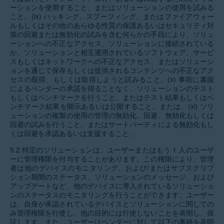
ーションを使用すること、またはソリューションの使用を試みる
こと。(ix) ハッキング、スプーフィング、またはファイアウォー
ルもしくはその他のあらゆる性質の保護あるいはセキュリティ対
策の回避または無効化の試みを含む何らかの手段により、ソリュ
ーションへの不正なアクセス、ソリューションに接続されている
か、ソリューションと相互運用されているソフトウェア、サービ
スもしくはネットワークへの不正なアクセス、またはソリューシ
ョンを通じて保存もしくは提供されるコンテンツへの不正なアク
セスの取得、もしくは取得しようと試みること。(x) 事前に書面
によるベンダーの承諾を得ることなく、ソリューションのテスト
もしくはベンチマークを行うこと、またはテスト結果もしくはベ
ンチマーク結果を開示あるいは公開すること。または、(xi) ソリ
ューションの複製の使用の管理の無効化、回避、無効化もしくは
回避の試みを行うこと、またはサードパーティによる無効化もし
くは回避を承認あるいは支援すること。
5.2.特定のソリューションは、ユーザーまたはもう 1 人のユーザ
ーに管理権限を付与することがあります。この権限により、管理
者は他のデバイスのモニタリング、および/またはサブスクリプ
ション期間のステータス、ソリューションのメッセージ、および
アップデートなど、他のデバイスに導入されているソリューショ
ンのステータスのモニタリングを行うことができます。ユーザー
は、自身が承認されているデバイスとソリューションに関しての
み管理権限を行使し、他の目的には行使しないことを表明し、保
証します。また、ユーザーはベンダーに対して以下の事柄を表明