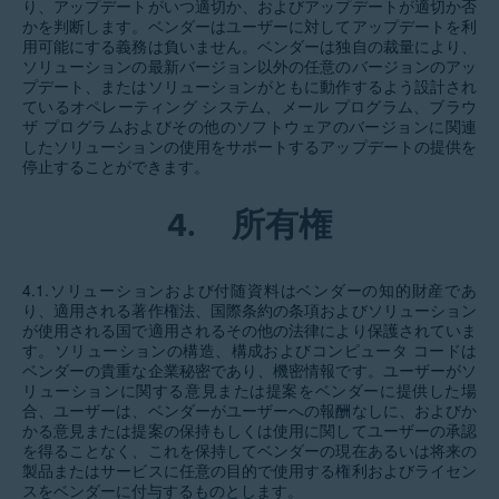
り、アップデートがいつ適切か、およびアップデートが適切か否
かを判断します。ベンダーはユーザーに対してアップデートを利
用可能にする義務は負いません。ベンダーは独自の裁量により、
ソリューションの最新バージョン以外の任意のバージョンのアッ
プデート、またはソリューションがともに動作するよう設計され
ているオペレーティング システム、メール プログラム、ブラウ
ザ プログラムおよびその他のソフトウェアのバージョンに関連
したソリューションの使用をサポートするアップデートの提供を
停止することができます。
4.
所有権
4.1.ソリューションおよび付随資料はベンダーの知的財産であ
り、適用される著作権法、国際条約の条項およびソリューション
が使用される国で適用されるその他の法律により保護されていま
す。ソリューションの構造、構成およびコンピュータ コードは
ベンダーの貴重な企業秘密であり、機密情報です。ユーザーがソ
リューションに関する意見または提案をベンダーに提供した場
合、ユーザーは、ベンダーがユーザーへの報酬なしに、およびか
かる意見または提案の保持もしくは使用に関してユーザーの承認
を得ることなく、これを保持してベンダーの現在あるいは将来の
製品またはサービスに任意の目的で使用する権利およびライセン
スをベンダーに付与するものとします。