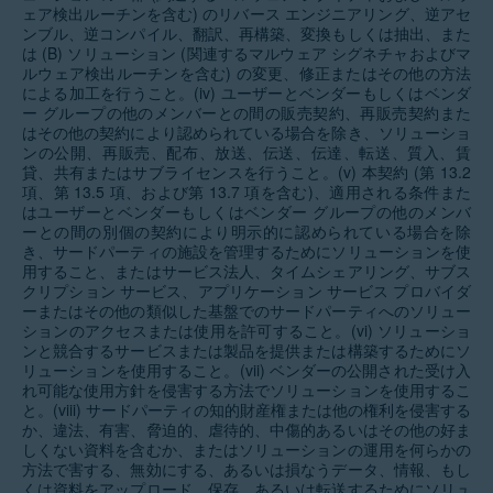
ェア検出ルーチンを含む) のリバース エンジニアリング、逆アセ
ンブル、逆コンパイル、翻訳、再構築、変換もしくは抽出、また
は (B) ソリューション (関連するマルウェア シグネチャおよびマ
ルウェア検出ルーチンを含む) の変更、修正またはその他の方法
による加工を行うこと。(iv) ユーザーとベンダーもしくはベンダ
ー グループの他のメンバーとの間の販売契約、再販売契約また
はその他の契約により認められている場合を除き、ソリューショ
ンの公開、再販売、配布、放送、伝送、伝達、転送、質入、賃
貸、共有またはサブライセンスを行うこと。(v) 本契約 (第 13.2
項、第 13.5 項、および第 13.7 項を含む)、適用される条件また
はユーザーとベンダーもしくはベンダー グループの他のメンバ
ーとの間の別個の契約により明示的に認められている場合を除
き、サードパーティの施設を管理するためにソリューションを使
用すること、またはサービス法人、タイムシェアリング、サブス
クリプション サービス、アプリケーション サービス プロバイダ
ーまたはその他の類似した基盤でのサードパーティへのソリュー
ションのアクセスまたは使用を許可すること。(vi) ソリューショ
ンと競合するサービスまたは製品を提供または構築するためにソ
リューションを使用すること。(vii) ベンダーの公開された受け入
れ可能な使用方針を侵害する方法でソリューションを使用するこ
と。(viii) サードパーティの知的財産権または他の権利を侵害する
か、違法、有害、脅迫的、虐待的、中傷的あるいはその他の好ま
しくない資料を含むか、またはソリューションの運用を何らかの
方法で害する、無効にする、あるいは損なうデータ、情報、もし
くは資料をアップロード、保存、あるいは転送するためにソリュ