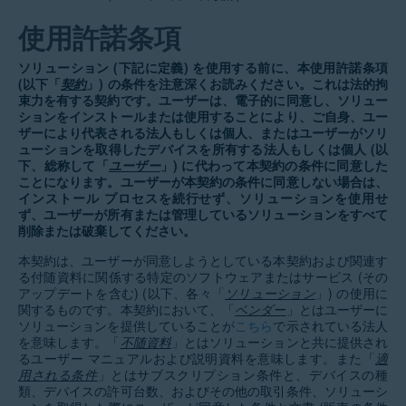
使用許諾条項
ソリューション (下記に定義) を使用する前に、本使用許諾条項
(以下「
契約
」) の条件を注意深くお読みください。これは法的拘
束力を有する契約です。ユーザーは、電子的に同意し、ソリュー
ションをインストールまたは使用することにより、ご自身、ユー
ザーにより代表される法人もしくは個人、またはユーザーがソリ
ューションを取得したデバイスを所有する法人もしくは個人 (以
下、総称して「
ユーザー
」) に代わって本契約の条件に同意した
ことになります。ユーザーが本契約の条件に同意しない場合は、
インストール プロセスを続行せず、ソリューションを使用せ
ず、ユーザーが所有または管理しているソリューションをすべて
削除または破棄してください。
本契約は、ユーザーが同意しようとしている本契約および関連す
る付随資料に関係する特定のソフトウェアまたはサービス (その
アップデートを含む) (以下、各々「
ソリューション
」) の使用に
関するものです。本契約において、「
ベンダー
」とはユーザーに
ソリューションを提供していることが
こちら
で示されている法人
を意味します。「
不随資料
」とはソリューションと共に提供され
るユーザー マニュアルおよび説明資料を意味します。また「
適
用される条件
」とはサブスクリプション条件と、デバイスの種
類、デバイスの許可台数、およびその他の取引条件、ソリューシ