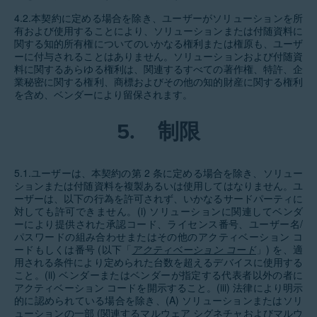
4.2.本契約に定める場合を除き、ユーザーがソリューションを所
有および使用することにより、ソリューションまたは付随資料に
関する知的所有権についてのいかなる権利または権原も、ユーザ
ーに付与されることはありません。ソリューションおよび付随資
料に関するあらゆる権利は、関連するすべての著作権、特許、企
業秘密に関する権利、商標およびその他の知的財産に関する権利
を含め、ベンダーにより留保されます。
5.
制限
5.1.ユーザーは、本契約の第 2 条に定める場合を除き、ソリュー
ションまたは付随資料を複製あるいは使用してはなりません。ユ
ーザーは、以下の行為を許可されず、いかなるサードパーティに
対しても許可できません。(i) ソリューションに関連してベンダ
ーにより提供された承認コード、ライセンス番号、ユーザー名/
パスワードの組み合わせまたはその他のアクティベーション コ
ードもしくは番号 (以下「
アクティベーション コード
」) を、適
用される条件により定められた台数を超えるデバイスに使用する
こと。(ii) ベンダーまたはベンダーが指定する代表者以外の者に
アクティベーション コードを開示すること。(iii) 法律により明示
的に認められている場合を除き、(A) ソリューションまたはソリ
ューションの一部 (関連するマルウェア シグネチャおよびマルウ