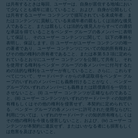
は共有するときは毎回、ユーザーは、自身が居住する地域におい
て少なくとも成年に達していること、および、自身が公開もしく
は共有するユーザー コンテンツで描写されている未成年者、ま
たはコンテンツに貢献している未成年者の親もしくは法的な後見
人であること、または親もしくは法的な後見人からすべての適切
な承諾を得ていることをベンダー グループの各メンバーに表明
して保証し、そのユーザー コンテンツに関して、以下の事柄を
表明し、保証します。(i) ユーザーがユーザー コンテンツの唯一
の著者であり、ユーザー コンテンツについての知的所有権およ
びその他の権利の所有者であること、または本第 5.3 項に定めら
れているとおりにユーザー コンテンツを公開して共有し、それ
を使用する権利をベンダー グループの各メンバーに付与するた
めの法的な権利をユーザーが有していること。さらに、これらす
べてについて、サードパーティからの承諾取得をベンダー グル
ープのいずれのメンバーにも義務付けることがなく、ベンダー
グループのいずれのメンバーにも義務または賠償責任を一切生じ
させないこと。(ii) ユーザー コンテンツが正確なものであるこ
と。(iii) ユーザー コンテンツがいずれのサードパーティの知的所
有権もしくはその他の権利を侵害せず、本契約に定められてい
る、ベンダー グループの各メンバーに許可された使用ならびに
利用については、いずれのサードパーティの知的所有権もしくは
その他の権利を今後も侵害しないこと。および、(iv) ユーザー コ
ンテンツが本契約に違反せず、またはいかなる者にも損害もしく
は危害を及ぼさないこと。