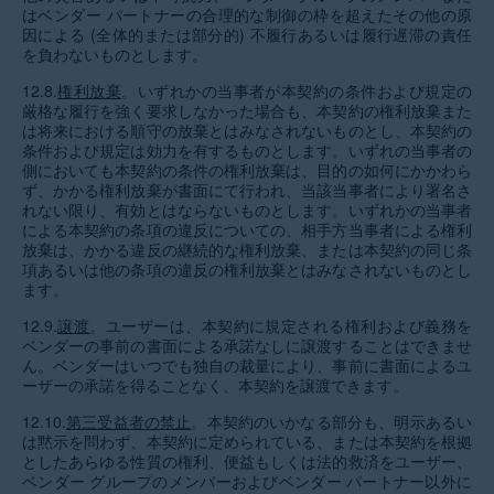
はベンダー パートナーの合理的な制御の枠を超えたその他の原
因による (全体的または部分的) 不履行あるいは履行遅滞の責任
を負わないものとします。
12.8.
権利放棄
。いずれかの当事者が本契約の条件および規定の
厳格な履行を強く要求しなかった場合も、本契約の権利放棄また
は将来における順守の放棄とはみなされないものとし、本契約の
条件および規定は効力を有するものとします。いずれの当事者の
側においても本契約の条件の権利放棄は、目的の如何にかかわら
ず、かかる権利放棄が書面にて行われ、当該当事者により署名さ
れない限り、有効とはならないものとします。いずれかの当事者
による本契約の条項の違反についての、相手方当事者による権利
放棄は、かかる違反の継続的な権利放棄、または本契約の同じ条
項あるいは他の条項の違反の権利放棄とはみなされないものとし
ます。
12.9.
譲渡
。ユーザーは、本契約に規定される権利および義務を
ベンダーの事前の書面による承諾なしに譲渡することはできませ
ん。ベンダーはいつでも独自の裁量により、事前に書面によるユ
ーザーの承諾を得ることなく、本契約を譲渡できます。
12.10.
第三受益者の禁止
。本契約のいかなる部分も、明示あるい
は黙示を問わず、本契約に定められている、または本契約を根拠
としたあらゆる性質の権利、便益もしくは法的救済をユーザー、
ベンダー グループのメンバーおよびベンダー パートナー以外に