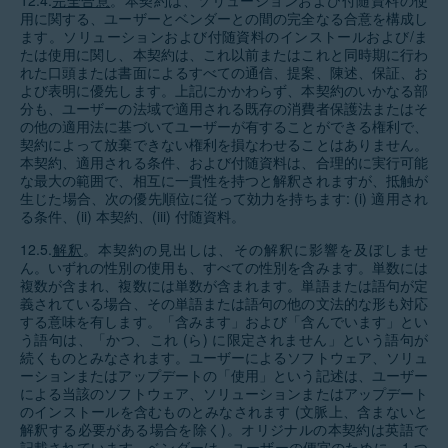
12.4.
完全合意
。本契約は、ソリューションおよび付随資料の使
用に関する、ユーザーとベンダーとの間の完全なる合意を構成し
ます。ソリューションおよび付随資料のインストールおよび/ま
たは使用に関し、本契約は、これ以前またはこれと同時期に行わ
れた口頭または書面によるすべての通信、提案、陳述、保証、お
よび表明に優先します。上記にかかわらず、本契約のいかなる部
分も、ユーザーの法域で適用される既存の消費者保護法またはそ
の他の適用法に基づいてユーザーが有することができる権利で、
契約によって放棄できない権利を損なわせることはありません。
本契約、適用される条件、および付随資料は、合理的に実行可能
な最大の範囲で、相互に一貫性を持つと解釈されますが、抵触が
生じた場合、次の優先順位に従って効力を持ちます: (i) 適用され
る条件、(ii) 本契約、(iii) 付随資料。
12.5.
解釈
。本契約の見出しは、その解釈に影響を及ぼしませ
ん。いずれの性別の使用も、すべての性別を含みます。単数には
複数が含まれ、複数には単数が含まれます。単語または語句が定
義されている場合、その単語または語句の他の文法的な形も対応
する意味を有します。「含みます」および「含んでいます」とい
う語句は、「かつ、これ (ら) に限定されません」という語句が
続くものとみなされます。ユーザーによるソフトウェア、ソリュ
ーションまたはアップデートの「使用」という記述は、ユーザー
による当該のソフトウェア、ソリューションまたはアップデート
のインストールを含むものとみなされます (文脈上、含まないと
解釈する必要がある場合を除く)。オリジナルの本契約は英語で
記載されています。ベンダーは、ユーザーの便宜のために、1 つ