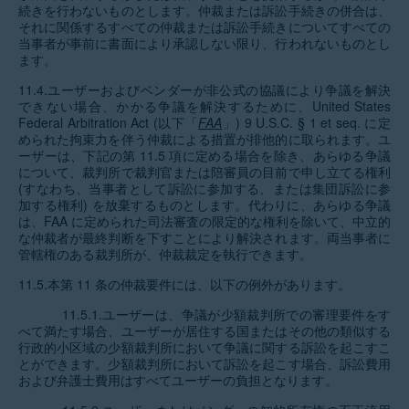
続きを行わないものとします。仲裁または訴訟手続きの併合は、
それに関係するすべての仲裁または訴訟手続きについてすべての
当事者が事前に書面により承認しない限り、行われないものとし
ます。
11.4.ユーザーおよびベンダーが非公式の協議により争議を解決
できない場合、かかる争議を解決するために、United States
Federal Arbitration Act (以下「
FAA
」) 9 U.S.C. § 1 et seq. に定
められた拘束力を伴う仲裁による措置が排他的に取られます。ユ
ーザーは、下記の第 11.5 項に定める場合を除き、あらゆる争議
について、裁判所で裁判官または陪審員の目前で申し立てる権利
(すなわち、当事者として訴訟に参加する、または集団訴訟に参
加する権利) を放棄するものとします。代わりに、あらゆる争議
は、FAA に定められた司法審査の限定的な権利を除いて、中立的
な仲裁者が最終判断を下すことにより解決されます。両当事者に
管轄権のある裁判所が、仲裁裁定を執行できます。
11.5.本第 11 条の仲裁要件には、以下の例外があります。
11.5.1.ユーザーは、争議が少額裁判所での審理要件をす
べて満たす場合、ユーザーが居住する国またはその他の類似する
行政的小区域の少額裁判所において争議に関する訴訟を起こすこ
とができます。少額裁判所において訴訟を起こす場合、訴訟費用
および弁護士費用はすべてユーザーの負担となります。