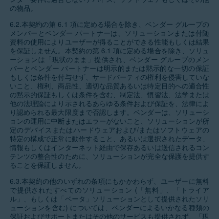
の物品。
6.2.本契約の第 6.1 項に定める場合を除き、ベンダー グループの
メンバーとベンダー パートナーは、ソリューションまたは付随
資料の使用によりユーザーが得ることができる性能もしくは結果
を保証しません。本契約の第 6.1 項に定める場合を除き、ソリュ
ーションは「現状のまま」提供され、ベンダー グループのメン
バーとベンダー パートナーは明示的または黙示的な一切の保証
もしくは条件を付与せず、サードパーティの権利を侵害していな
いこと、権利、商品性、適切な品質あるいは特定目的への適合性
の黙示的保証もしくは条件を含む、制定法、慣習法、法学または
他の法理論により示されるあらゆる条件および保証を、法律によ
り認められる最大限度まで否認します。ベンダーは、ソリューシ
ョンの運用に中断またはエラーがないこと、ソリューションが所
定のデバイスまたはハードウェアおよび/またはソフトウェアの
特定の構成で正常に動作すること、あるいは選択されたデータ、
情報もしくはインターネット経由で保存あるいは送信されるコン
テンツの整合性のために、ソリューションが完全な保護を提供す
ることを保証しません。
6.3.本契約の他のいずれの条項にもかかわらず、ユーザーに無料
で提供されたすべてのソリューション (「無料」、「トライア
ル」、もしくは「ベータ」ソリューションとして提供されたソリ
ューションを含む) については、ベンダーによるいかなる種類の
保証およびサポートまたはその他のサービスも提供されず、「現