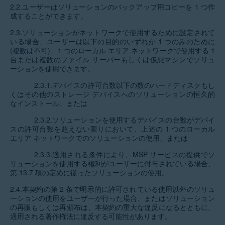
2.2.ユーザーはソリューションのバックアップ用コピーを 1 つ作
成することができます。
2.3.ソリューションがネットワークで使用するために設定されて
いる場合、ユーザーは以下の目的のいずれか 1 つのみのために
(複数は不可)、1 つのローカル エリア ネットワークで使用する 1
台または複数のファイル サーバーもしくは仮想マシンでソリュ
ーションを使用できます。
2.3.1.デバイスの許可台数以下の数のハードディスクもし
くはその他のストレージ デバイスへのソリューションの恒久的
なインストール、または
2.3.2.ソリューションを使用するデバイスの台数がデバイ
スの許可台数を超えない限りにおいて、上述の 1 つのローカル
エリア ネットワークでのソリューションの使用、または
2.3.3.適用される条件により、MSP サービスの提供でソ
リューションを使用する権利がユーザーに付与されている場合、
第 13.7 項の定めに従ったソリューションの使用。
2.4.本契約の第 2 条で明示的に許可されている使用以外のソリュ
ーションの使用をユーザーが行った場合、またはソリューション
の再販もしくは再頒布は、本契約の重大な違反になるとともに、
適用される著作権法に違反する可能性があります。