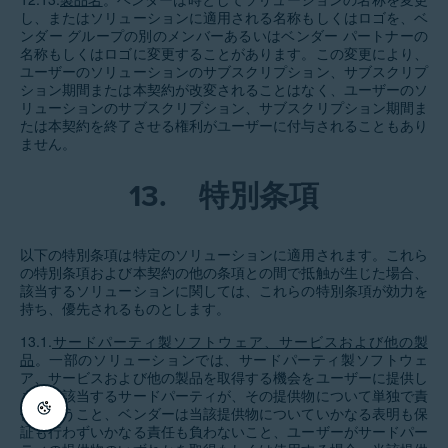
し、またはソリューションに適用される名称もしくはロゴを、ベ
ンダー グループの別のメンバーあるいはベンダー パートナーの
名称もしくはロゴに変更することがあります。この変更により、
ユーザーのソリューションのサブスクリプション、サブスクリプ
ション期間または本契約が改変されることはなく、ユーザーのソ
リューションのサブスクリプション、サブスクリプション期間ま
たは本契約を終了させる権利がユーザーに付与されることもあり
ません。
13.
特別条項
以下の特別条項は特定のソリューションに適用されます。これら
の特別条項および本契約の他の条項との間で抵触が生じた場合、
該当するソリューションに関しては、これらの特別条項が効力を
持ち、優先されるものとします。
13.1.
サードパーティ製ソフトウェア、サービスおよび他の製
品
。一部のソリューションでは、サードパーティ製ソフトウェ
ア、サービスおよび他の製品を取得する機会をユーザーに提供し
ます。該当するサードパーティが、その提供物について単独で責
任を負うこと、ベンダーは当該提供物についていかなる表明も保
証も行わずいかなる責任も負わないこと、ユーザーがサードパー