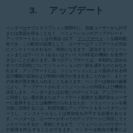
3.
アップデート
ベンダーはサブスクリプション期間中に、別途ユーザーから許可
または承諾を得ることなく、ソリューションのアップグレード、
アップデートもしくは代替品 (以下「
アップデート
」) を随時配
布でき、この配布の結果として、ユーザーはアップデートが完全
にインストールされるか、有効になるまで、該当するソリューシ
ョンまたはデバイス (あるいはデバイスの特定の機能) を使用で
きないことがあります。各々のアップデートは、本契約に定める
すべての目的についてソリューションの一部を成すものとみなさ
れます。アップデートには、ソリューションにより提供される特
定の機能の追加および削除の両方が含まれることがあり、またそ
の全体が置き換えられることもあります。ベンダーは独自の裁量
により、アップデートされるソリューションの内容および機能を
決定します。ベンダーまたはお使いのデバイスは、アップデート
に同意しない選択肢またはアップデート延期する選択肢をユーザ
ーに提供することは義務付けられませんが、ソリューションを最
大限に活用するには、利用可能なアップデートをすべてダウンロ
ードし、インストールもしくは有効化を許可する必要がありま
す。ベンダーは、ユーザーがすべてのアップデートに同意してイ
ンストールするか、有効にするまで、ソリューションのサポート
の提供を停止することができます。ベンダーは独自の裁量によ