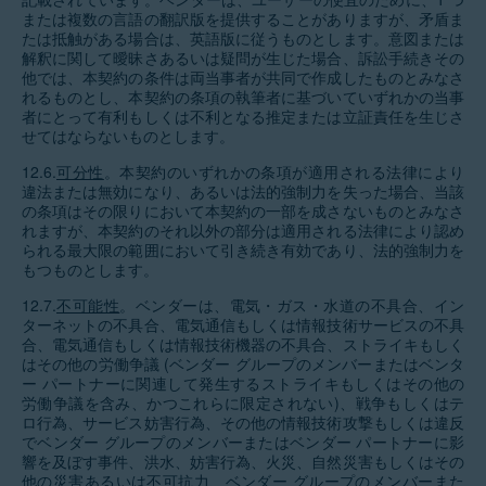
または複数の言語の翻訳版を提供することがありますが、矛盾ま
たは抵触がある場合は、英語版に従うものとします。意図または
解釈に関して曖昧さあるいは疑問が生じた場合、訴訟手続きその
他では、本契約の条件は両当事者が共同で作成したものとみなさ
れるものとし、本契約の条項の執筆者に基づいていずれかの当事
者にとって有利もしくは不利となる推定または立証責任を生じさ
せてはならないものとします。
12.6.
可分性
。本契約のいずれかの条項が適用される法律により
違法または無効になり、あるいは法的強制力を失った場合、当該
の条項はその限りにおいて本契約の一部を成さないものとみなさ
れますが、本契約のそれ以外の部分は適用される法律により認め
られる最大限の範囲において引き続き有効であり、法的強制力を
もつものとします。
12.7.
不可能性
。ベンダーは、電気・ガス・水道の不具合、イン
ターネットの不具合、電気通信もしくは情報技術サービスの不具
合、電気通信もしくは情報技術機器の不具合、ストライキもしく
はその他の労働争議 (ベンダー グループのメンバーまたはベンタ
ー パートナーに関連して発生するストライキもしくはその他の
労働争議を含み、かつこれらに限定されない)、戦争もしくはテ
ロ行為、サービス妨害行為、その他の情報技術攻撃もしくは違反
でベンダー グループのメンバーまたはベンダー パートナーに影
響を及ぼす事件、洪水、妨害行為、火災、自然災害もしくはその
他の災害あるいは不可抗力、ベンダー グループのメンバーまた