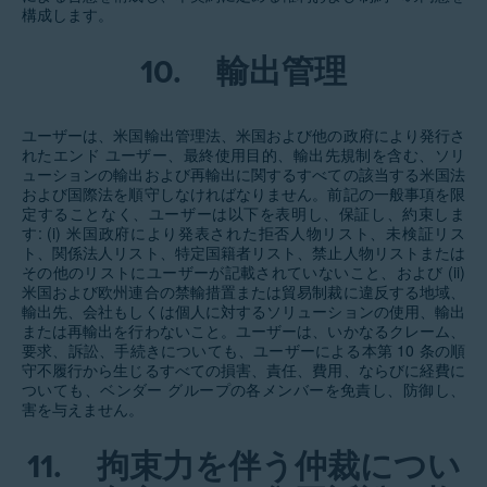
構成します。
10.
輸出管理
ユーザーは、米国輸出管理法、米国および他の政府により発行さ
れたエンド ユーザー、最終使用目的、輸出先規制を含む、ソリ
ューションの輸出および再輸出に関するすべての該当する米国法
および国際法を順守しなければなりません。前記の一般事項を限
定することなく、ユーザーは以下を表明し、保証し、約束しま
す: (i) 米国政府により発表された拒否人物リスト、未検証リス
ト、関係法人リスト、特定国籍者リスト、禁止人物リストまたは
その他のリストにユーザーが記載されていないこと、および (ii)
米国および欧州連合の禁輸措置または貿易制裁に違反する地域、
輸出先、会社もしくは個人に対するソリューションの使用、輸出
または再輸出を行わないこと。ユーザーは、いかなるクレーム、
要求、訴訟、手続きについても、ユーザーによる本第 10 条の順
守不履行から生じるすべての損害、責任、費用、ならびに経費に
ついても、ベンダー グループの各メンバーを免責し、防御し、
害を与えません。
11.
拘束力を伴う仲裁につい