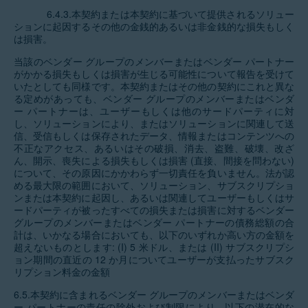
6.4.3.本契約または本契約に基づいて提供されるソリュー
ションに起因するその他の金銭的あるいは非金銭的な損失もしく
は損害。
当該のベンダー グループのメンバーまたはベンダー パートナー
がかかる損失もしくは損害が生じる可能性について報告を受けて
いたとしても同様です。本契約またはその他の契約にこれと異な
る定めがあっても、ベンダー グループのメンバーまたはベンダ
ー パートナーは、ユーザーもしくは他のサードパーティに対
し、ソリューションにより、またはソリューションに関連して送
信、受信もしくは保存されたデータ、情報またはコンテンツへの
不正なアクセス、あるいはその破損、消去、盗難、破壊、改ざ
ん、開示、喪失による損失もしくは損害 (直接、間接を問わない)
について、その原因にかかわらず一切責任を負いません。法が認
める最大限の範囲において、ソリューション、サブスクリプショ
ンまたは本契約に起因し、あるいは関連してユーザーもしくはサ
ードパーティが被ったすべての損失または損害に対するベンダー
グループのメンバーまたはベンダー パートナーの債務総額の合
計は、いかなる場合においても、以下のいずれか高い方の金額を
超えないものとします: (I) 5 米ドル、または (II) サブスクリプシ
ョン期間の直近の 12 か月についてユーザーが支払ったサブスク
リプション料金の金額
6.5.本契約に含まれるベンダー グループのメンバーまたはベンダ
ー パートナーの責任の除外および制限により、以下の潜在的な