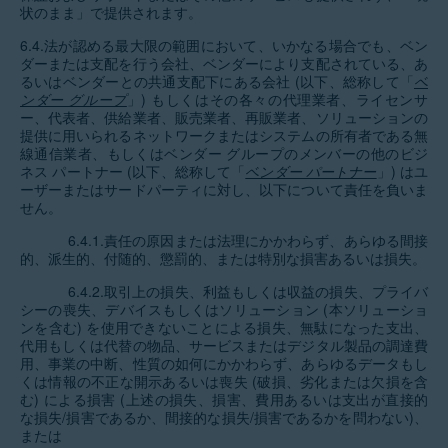
状のまま」で提供されます。
6.4.法が認める最大限の範囲において、いかなる場合でも、ベン
ダーまたは支配を行う会社、ベンダーにより支配されている、あ
るいはベンダーとの共通支配下にある会社 (以下、総称して「
ベ
ンダー グループ
」) もしくはその各々の代理業者、ライセンサ
ー、代表者、供給業者、販売業者、再販業者、ソリューションの
提供に用いられるネットワークまたはシステムの所有者である無
線通信業者、もしくはベンダー グループのメンバーの他のビジ
ネス パートナー (以下、総称して「
ベンダー パートナー
」) はユ
ーザーまたはサードパーティに対し、以下について責任を負いま
せん。
6.4.1.責任の原因または法理にかかわらず、あらゆる間接
的、派生的、付随的、懲罰的、または特別な損害あるいは損失。
6.4.2.取引上の損失、利益もしくは収益の損失、プライバ
シーの喪失、デバイスもしくはソリューション (本ソリューショ
ンを含む) を使用できないことによる損失、無駄になった支出、
代用もしくは代替の物品、サービスまたはデジタル製品の調達費
用、事業の中断、性質の如何にかかわらず、あらゆるデータもし
くは情報の不正な開示あるいは喪失 (破損、劣化または欠損を含
む) による損害 (上述の損失、損害、費用あるいは支出が直接的
な損失/損害であるか、間接的な損失/損害であるかを問わない)、
または