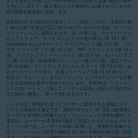
ョンを取得した際にユーザーが同意した条件と文書 (販売の条件
を含む) に加えて、第 2 条および不随資料に記述されているその
他の制限を集合的に意味します。
本契約は 2 つの部分から成ることにご留意ください。本契約の第
1 条から第 12 条は下記に挙げられているものを含め、すべての
ソリューションに適用されます。第 13 章では、サードパーティ
のソフトウェア、サービスおよびその他の製品 (第 13.1 項)、
CloudCare およびマネージド ワークプレイス (第 13.2 項)、ブラ
ウザ クリーンアップ (第 13.3 項)、WiFi ファインダー (第 13.4
項)、アバスト ファミリー シールド (第 13.5 項)、モバイル アプ
リ (第 13.6 項)、技術者用エディション (第 13.7 項)、保証プラン
(第 13.8 項)、プレミアム テクニカル サポート (第 13.9 項)、お
よびリモート アクセス、支援ソフトウェア (第 13.10 項) など、
特定のソリューションまたはソリューションのカテゴリーを対象
とする追加的な条件が定められています。本契約は、ソリューシ
ョンの旧バージョンに関してユーザーが以前に締結した他のすべ
ての契約に優先し、取って代わるものです。
ベンダーは、本契約に従ってユーザーに提供される通知により、
いつでも本契約を修正でき、通知の日付より 30 日以上経過後も
ユーザーが本契約の対象となるソリューションの使用を継続した
場合は、ユーザーが本契約の修正に同意したものとみなされま
す。ベンダーは、ユーザーが以前に取得した、本契約の対象とな
るソリューションの使用を継続するために本契約の修正版に同意
することをユーザーに義務付けることができます。ユーザーが本