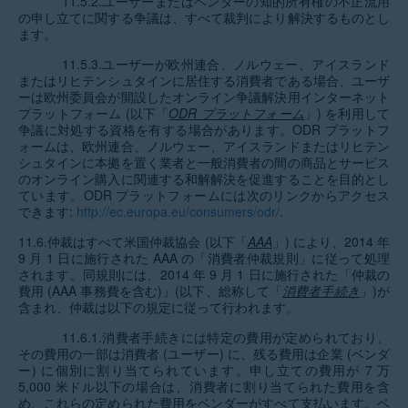
11.5.2.ユーザーまたはベンダーの知的所有権の不正流用
の申し立てに関する争議は、すべて裁判により解決するものとし
ます。
11.5.3.ユーザーが欧州連合、ノルウェー、アイスランド
またはリヒテンシュタインに居住する消費者である場合、ユーザ
ーは欧州委員会が開設したオンライン争議解決用インターネット
プラットフォーム (以下「
ODR プラットフォーム
」) を利用して
争議に対処する資格を有する場合があります。ODR プラットフ
ォームは、欧州連合、ノルウェー、アイスランドまたはリヒテン
シュタインに本拠を置く業者と一般消費者の間の商品とサービス
のオンライン購入に関連する和解解決を促進することを目的とし
ています。ODR プラットフォームには次のリンクからアクセス
できます:
http://ec.europa.eu/consumers/odr/
.
11.6.仲裁はすべて米国仲裁協会 (以下「
AAA
」) により、2014 年
9 月 1 日に施行された AAA の「消費者仲裁規則」に従って処理
されます。同規則には、2014 年 9 月 1 日に施行された「仲裁の
費用 (AAA 事務費を含む)」(以下、総称して「
消費者手続き
」)が
含まれ、仲裁は以下の規定に従って行われます。
11.6.1.消費者手続きには特定の費用が定められており、
その費用の一部は消費者 (ユーザー) に、残る費用は企業 (ベンダ
ー) に個別に割り当てられています。申し立ての費用が 7 万
5,000 米ドル以下の場合は、消費者に割り当てられた費用を含
め、これらの定められた費用をベンダーがすべて支払います。ベ