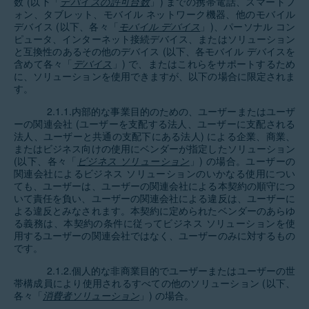
数 (以下「
デバイスの許可台数
」) までの携帯電話、スマートフ
ォン、タブレット、モバイル ネットワーク機器、他のモバイル
デバイス (以下、各々「
モバイル デバイス
」)、パーソナル コン
ピュータ、インターネット接続デバイス、またはソリューション
と互換性のあるその他のデバイス (以下、各モバイル デバイスを
含めて各々「
デバイス
」) で、またはこれらをサポートするため
に、ソリューションを使用できますが、以下の場合に限定されま
す。
2.1.1.内部的な事業目的のための、ユーザーまたはユーザ
ーの関連会社 (ユーザーを支配する法人、ユーザーに支配される
法人、ユーザーと共通の支配下にある法人) による企業、商業、
またはビジネス向けの使用にベンダーが指定したソリューション
(以下、各々「
ビジネス ソリューション
」) の場合。ユーザーの
関連会社によるビジネス ソリューションのいかなる使用につい
ても、ユーザーは、ユーザーの関連会社による本契約の順守につ
いて責任を負い、ユーザーの関連会社による違反は、ユーザーに
よる違反とみなされます。本契約に定められたベンダーのあらゆ
る義務は、本契約の条件に従ってビジネス ソリューションを使
用するユーザーの関連会社ではなく、ユーザーのみに対するもの
です。
2.1.2.個人的な非商業目的でユーザーまたはユーザーの世
帯構成員により使用されるすべての他のソリューション (以下、
各々「
消費者ソリューション
」) の場合。