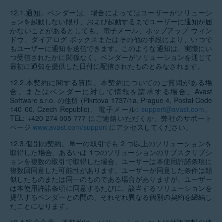
12.1.
通知
。ベンダーは、場合によってはユーザーがソリューシ
ョンを起動しない限り、および起動するまでユーザーに通知が届
かないことがあるとしても、電子メール、ポップアップ ウィン
ドウ、ダイアログ ボックスまたはその他の手段により、いつで
もユーザーに通知を送信できます。このような通知は、実際にい
つ受信されたかに関係なく、ベンダーがソリューションを通じて
最初に通知を提供した日付に配信されたものとみなされます。
12.2.
本契約に関する質問
。本契約についてのご質問がある場
合、またはベンダーに対して情報を請求する場合、Avast
Software s.r.o. の住所 (Pikrtova 1737/1a, Prague 4, Postal Code
140 00, Czech Republic)、電子メール:
support@avast.com
、
TEL: +420 274 005 777 にご連絡いただくか、弊社のサポート
ページ
www.avast.com/support
にアクセスしてください。
12.3.
個別の契約
。単一の取引でも 2 つ以上のソリューションを
取得した場合、あるいは 1つのソリューションのサブスクリプシ
ョンを複数の取引で取得した場合、ユーザーは本使用許諾条項に
複数回同意した可能性があります。ユーザーが同意した条件は類
似したものまたは同一のものである場合がありますが、ユーザー
は本使用許諾条項に同意するたびに、該当するソリューションを
提供するベンダーとの間の、それぞれ異なる個別の契約を締結し
たことになります。