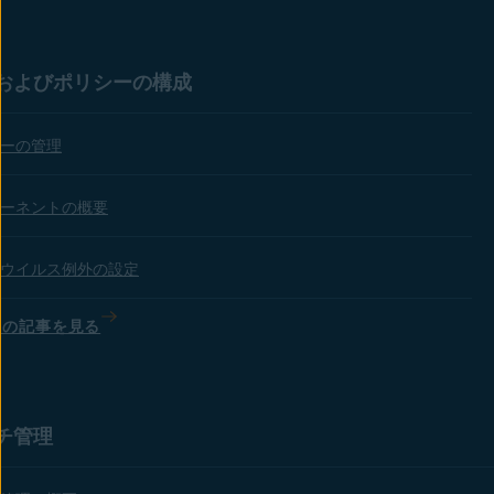
およびポリシーの構成
ーの管理
ーネントの概要
ウイルス例外の設定
ての記事を見る
チ管理