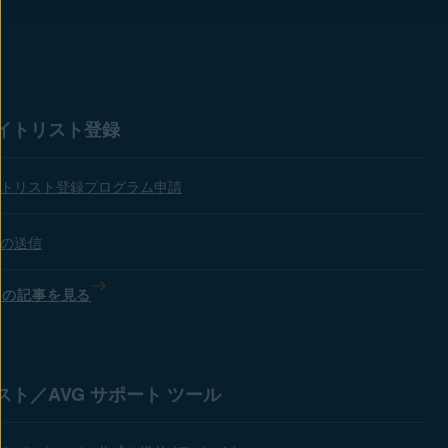
イトリスト登録
トリスト登録プログラム申請
の送信
ての記事を見る
スト／AVG サポート ツール